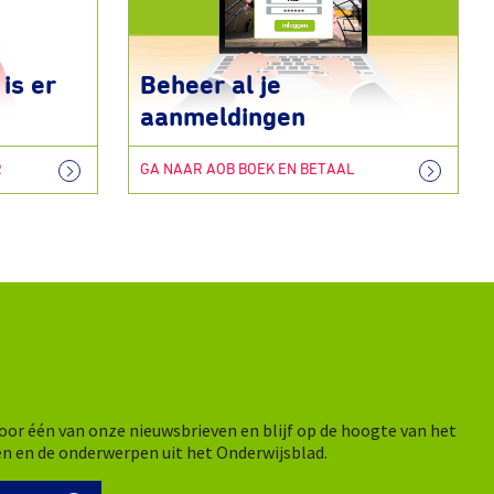
is er
Beheer al je
aanmeldingen
R
GA NAAR AOB BOEK EN BETAAL
n voor één van onze nieuwsbrieven en blijf op de hoogte van het
en en de onderwerpen uit het Onderwijsblad.