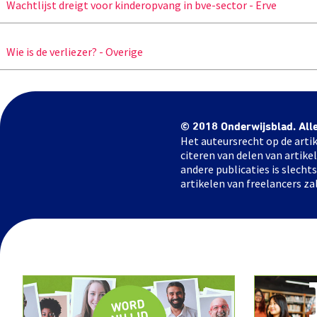
Wachtlijst dreigt voor kinderopvang in bve-sector - Erve
Wie is de verliezer? - Overige
© 2018 Onderwijsblad. All
Het auteursrecht op de artik
citeren van delen van artik
andere publicaties is slech
artikelen van freelancers za