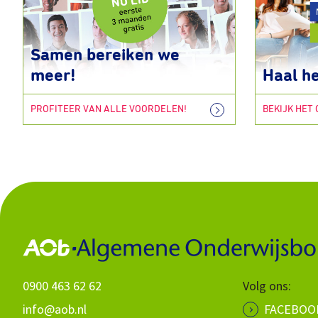
Samen bereiken we
meer!
Haal he
PROFITEER VAN ALLE VOORDELEN!
BEKIJK HET
0900 463 62 62
Volg ons:
info@aob.nl
FACEBOO