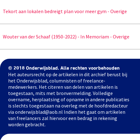
Tekort aan lokalen bedreigt plan voor meer gym - Overige
Wouter van der Schaaf (1950-2022) - In Memoriam - Overige
© 2018 Onderwijsblad. Alle rechten voorbehouden
Het auteursrecht op de artikelen in dit archief berust bij
het Onderwijsblad, columnisten of freelance-
medewerkers. Het citeren van delen van artikelen is
toegestaan, mits met bronvermelding. Volledige
overname, herplaatsing of opname in andere publicaties
is slechts toegestaan na overleg met de hoofdredacteur
via onderwijsblad@aob.nl Indien het gaat om artikelen
van freelancers zal hiervoor een bedrag in rekening
worden gebracht.