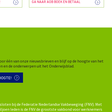
R
GA NAAR AOB BOEK EN BETAAL
n voor één van onze nieuwsbrieven en blijf op de hoogte van het
en en de onderwerpen uit het Onderwijsblad.
OOGTE!
sloten bij de Federatie Nederlandse Vakbeweging (FNV). Met
ljoen leden is de FNV de grootste vakbond voor werknemers