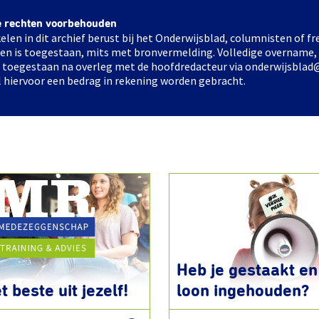
e rechten voorbehouden
elen in dit archief berust bij het Onderwijsblad, columnisten of 
elen is toegestaan, mits met bronvermelding. Volledige overname,
ts toegestaan na overleg met de hoofdredacteur via onderwijsblad
l hiervoor een bedrag in rekening worden gebracht.
Heb je gestaakt en 
t beste uit jezelf!
loon ingehouden?