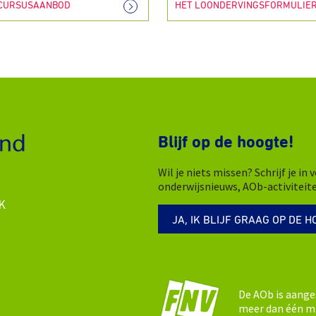
 CURSUSAANBOD
HET LOONDERVINGSFORMULIE
Blijf op de hoogte!
Wil je niets missen? Schrijf je i
onderwijsnieuws, AOb-activiteit
K
JA, IK BLIJF GRAAG OP DE H
De AOb is aange
meer dan één mi