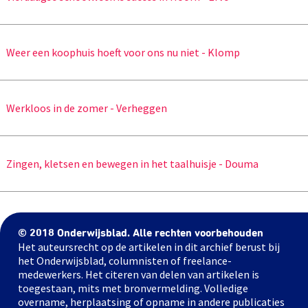
Weer een koophuis hoeft voor ons nu niet - Klomp
Werkloos in de zomer - Verheggen
Zingen, kletsen en bewegen in het taalhuisje - Douma
© 2018 Onderwijsblad. Alle rechten voorbehouden
Het auteursrecht op de artikelen in dit archief berust bij
het Onderwijsblad, columnisten of freelance-
medewerkers. Het citeren van delen van artikelen is
toegestaan, mits met bronvermelding. Volledige
overname, herplaatsing of opname in andere publicaties