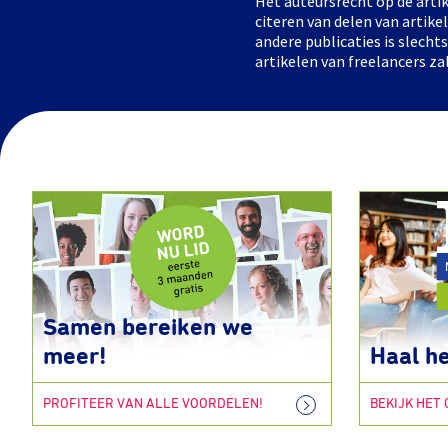
Het auteursrecht op de artik
citeren van delen van artik
andere publicaties is slech
artikelen van freelancers za
Samen bereiken we
meer!
Haal he
PROFITEER VAN ALLE VOORDELEN!
BEKIJK HET