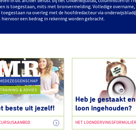
elen in dit archief berust bij het Onderwijsblad, columnisten of 
elen is toegestaan, mits met bronvermelding. Volledige overname,
ts toegestaan na overleg met de hoofdredacteur via onderwijsblad
l hiervoor een bedrag in rekening worden gebracht.
Heb je gestaakt en 
t beste uit jezelf!
loon ingehouden?
 CURSUSAANBOD
HET LOONDERVINGSFORMULIE