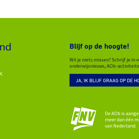
Blijf op de hoogte!
Wil je niets missen? Schrijf je i
onderwijsnieuws, AOb-activiteit
K
JA, IK BLIJF GRAAG OP DE H
De AOb is aange
meer dan één mi
van Nederland.