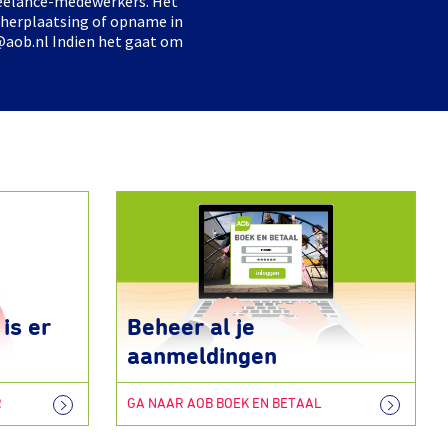
freelance-medewerkers. Het
 herplaatsing of opname in
@aob.nl Indien het gaat om
is er
Beheer al je
aanmeldingen
R
GA NAAR AOB BOEK EN BETAAL