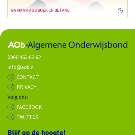
GA NAAR AOB BOEK EN BETAAL
0900 463 62 62
info@aob.nl
CONTACT
PRIVACY
Volg ons:
FACEBOOK
TWITTER
Blijf op de hoogte!