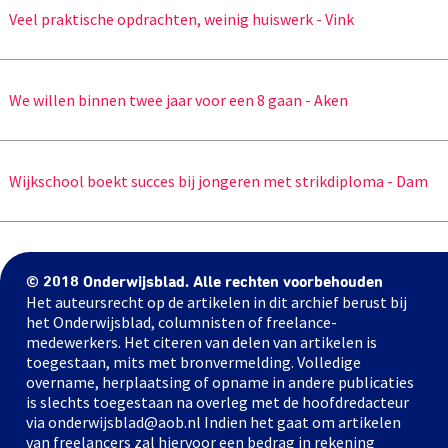
Veel praktische opdrachten, weinig huiswerk - Vink
We willen binnen twee jaar voor een 8 gaan - Aken
Wijkschool boekt succes bij jongeren met strikdiploma - Dam
© 2018 Onderwijsblad. Alle rechten voorbehouden
Het auteursrecht op de artikelen in dit archief berust bij
het Onderwijsblad, columnisten of freelance-
medewerkers. Het citeren van delen van artikelen is
toegestaan, mits met bronvermelding. Volledige
overname, herplaatsing of opname in andere publicaties
is slechts toegestaan na overleg met de hoofdredacteur
via onderwijsblad@aob.nl Indien het gaat om artikelen
van freelancers zal hiervoor een bedrag in rekening