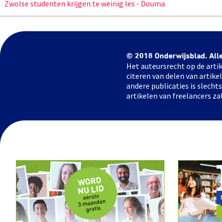
Zwolse studenten krijgen te weinig les - Douma
© 2018 Onderwijsblad. All
Het auteursrecht op de artik
citeren van delen van artik
andere publicaties is slech
artikelen van freelancers za