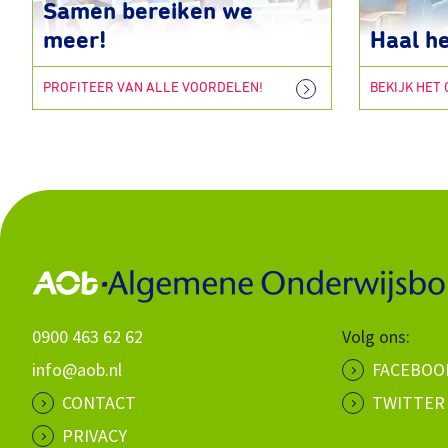
Samen bereiken we
meer!
Haal he
PROFITEER VAN ALLE VOORDELEN!
BEKIJK HET
0900 463 62 62
Volg ons:
info@aob.nl
FACEBOO
CONTACT
TWITTER
PRIVACY