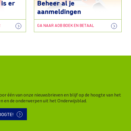
is er
Beheer al je
aanmeldingen
R
GA NAAR AOB BOEK EN BETAAL
n voor één van onze nieuwsbrieven en blijf op de hoogte van het
en en de onderwerpen uit het Onderwijsblad.
OOGTE!