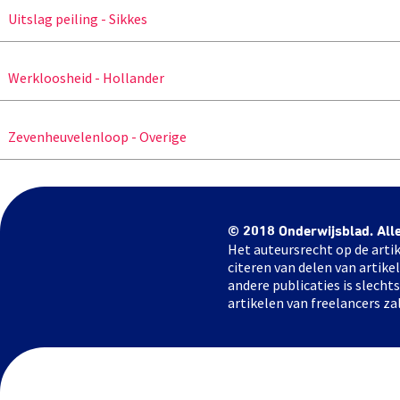
Uitslag peiling - Sikkes
Werkloosheid - Hollander
Zevenheuvelenloop - Overige
© 2018 Onderwijsblad. All
Het auteursrecht op de artik
citeren van delen van artik
andere publicaties is slech
artikelen van freelancers za