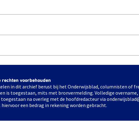
e rechten voorbehouden
elen in dit archief berust bij het Onderwijsblad, columnisten of 
elen is toegestaan, mits met bronvermelding. Volledige overname,
ts toegestaan na overleg met de hoofdredacteur via onderwijsblad
l hiervoor een bedrag in rekening worden gebracht.