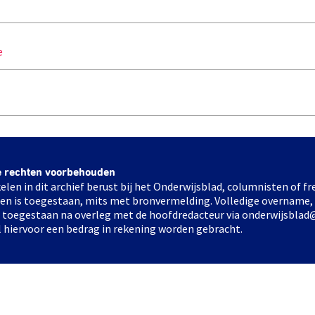
e
e rechten voorbehouden
elen in dit archief berust bij het Onderwijsblad, columnisten of 
elen is toegestaan, mits met bronvermelding. Volledige overname,
ts toegestaan na overleg met de hoofdredacteur via onderwijsblad
l hiervoor een bedrag in rekening worden gebracht.