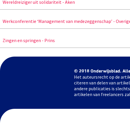
Wereldreiziger uit solidariteit - Aken
Werkconferentie ‘Management van medezeggenschap’ - Overig
Zingen en springen - Prins
© 2018 Onderwijsblad. All
Het auteursrecht op de artik
citeren van delen van artik
andere publicaties is slech
artikelen van freelancers za