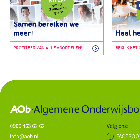
Samen bereiken we
meer!
Haal he
PROFITEER VAN ALLE VOORDELEN!
BEKIJK HET
0900 463 62 62
Volg ons:
info@aob.nl
FACEBOO