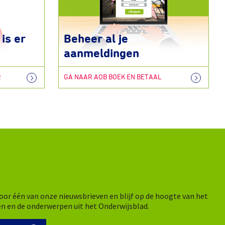
is er
Beheer al je
aanmeldingen
R
GA NAAR AOB BOEK EN BETAAL
n voor één van onze nieuwsbrieven en blijf op de hoogte van het
en en de onderwerpen uit het Onderwijsblad.