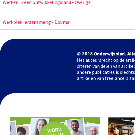
Werken in een ontwikkelingsland - Overige
Werkplek leraar smerig - Douma
© 2018 Onderwijsblad. All
Het auteursrecht op de artik
citeren van delen van artik
andere publicaties is slech
artikelen van freelancers za