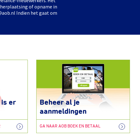
freelance-medewerkers. Het
 herplaatsing of opname in
@aob.nl Indien het gaat om
is er
Beheer al je
aanmeldingen
R
GA NAAR AOB BOEK EN BETAAL