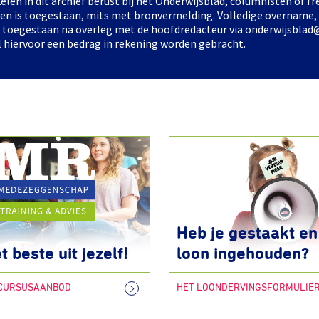
elen in dit archief berust bij het Onderwijsblad, columnisten of 
elen is toegestaan, mits met bronvermelding. Volledige overname,
ts toegestaan na overleg met de hoofdredacteur via onderwijsblad
l hiervoor een bedrag in rekening worden gebracht.
Heb je gestaakt en 
t beste uit jezelf!
loon ingehouden?
 CURSUSAANBOD
HET LOONDERVINGSFORMULIE