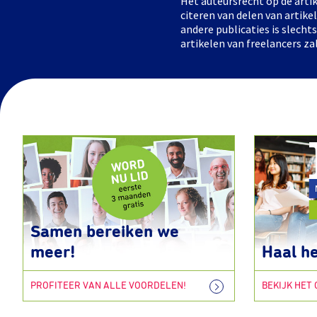
Het auteursrecht op de artik
citeren van delen van artik
andere publicaties is slech
artikelen van freelancers za
Samen bereiken we
meer!
Haal he
PROFITEER VAN ALLE VOORDELEN!
BEKIJK HET