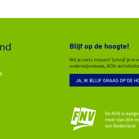
Blijf op de hoogte!
Wil je niets missen? Schrijf je i
onderwijsnieuws, AOb-activiteit
K
JA, IK BLIJF GRAAG OP DE H
De AOb is aange
meer dan één mi
van Nederland.