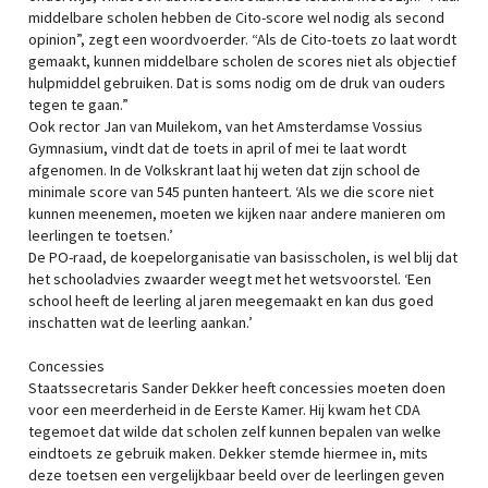
middelbare scholen hebben de Cito-score wel nodig als second
opinion”, zegt een woordvoerder. “Als de Cito-toets zo laat wordt
gemaakt, kunnen middelbare scholen de scores niet als objectief
hulpmiddel gebruiken. Dat is soms nodig om de druk van ouders
tegen te gaan.”
Ook rector Jan van Muilekom, van het Amsterdamse Vossius
Gymnasium, vindt dat de toets in april of mei te laat wordt
afgenomen. In de Volkskrant laat hij weten dat zijn school de
minimale score van 545 punten hanteert. ‘Als we die score niet
kunnen meenemen, moeten we kijken naar andere manieren om
leerlingen te toetsen.’
De PO-raad, de koepelorganisatie van basisscholen, is wel blij dat
het schooladvies zwaarder weegt met het wetsvoorstel. ‘Een
school heeft de leerling al jaren meegemaakt en kan dus goed
inschatten wat de leerling aankan.’
Concessies
Staatssecretaris Sander Dekker heeft concessies moeten doen
voor een meerderheid in de Eerste Kamer. Hij kwam het CDA
tegemoet dat wilde dat scholen zelf kunnen bepalen van welke
eindtoets ze gebruik maken. Dekker stemde hiermee in, mits
deze toetsen een vergelijkbaar beeld over de leerlingen geven