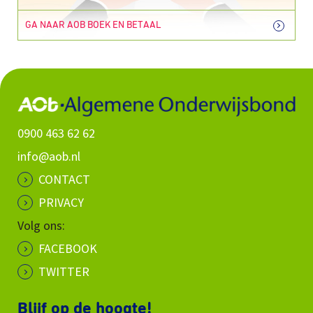
GA NAAR AOB BOEK EN BETAAL
0900 463 62 62
info@aob.nl
CONTACT
PRIVACY
Volg ons:
FACEBOOK
TWITTER
Blijf op de hoogte!