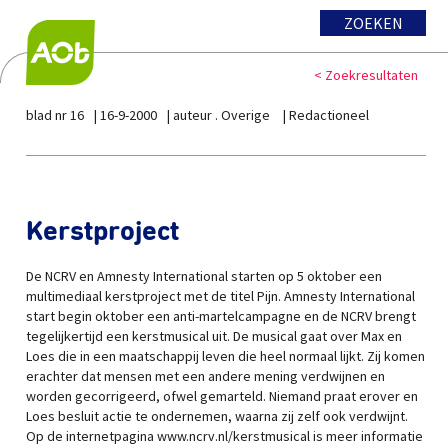
ZOEKEN
< Zoekresultaten
blad nr 16
16-9-2000
auteur . Overige
Redactioneel
Kerstproject
De NCRV en Amnesty International starten op 5 oktober een
multimediaal kerstproject met de titel Pijn. Amnesty International
start begin oktober een anti-martelcampagne en de NCRV brengt
tegelijkertijd een kerstmusical uit. De musical gaat over Max en
Loes die in een maatschappij leven die heel normaal lijkt. Zij komen
erachter dat mensen met een andere mening verdwijnen en
worden gecorrigeerd, ofwel gemarteld. Niemand praat erover en
Loes besluit actie te ondernemen, waarna zij zelf ook verdwijnt.
Op de internetpagina www.ncrv.nl/kerstmusical is meer informatie