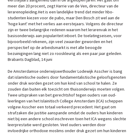
eerstejaars aangemeld dan in de afgelopen jaren. Het gaat om
meer dan 20 procent, zegt Harrie van de Ven, directeur van de
lerarenopleiding.Het is een landelijke trend dat minder hbo-
studenten kiezen voor de pabo, maar Den Bosch zit wel aan de
'hoge kant' met het verlies aan eerstejaars. Volgens de directeur
zijn er twee belangrijke redenen waarom het lerarenvak in het
basisonderwijs aan populariteit inboet. De toelatingseisen, voor
bijvoorbeeld rekenen, zijn veel zwaarder geworden en het
perspectief op de arbeidsmarkt is met alle beoogde
bezuinigingen lang niet zo rooskleurig als een paar jaar geleden.
Brabants Dagblad, 14 juni
De Amsterdamse onderwijswethouder Lodewijk Asscher is bang
dat islamitische ouders door fundamentalistische geloofsgenoten
onder druk worden gezet om hun kind van school te halen. Ze
zouden dan buiten elk toezicht om thuisonderwijs moeten volgen.
Twee uitspraken van bet gerechtshof tegen ouders van oud-
leerlingen van het Islainitisch College Amsterdam (ICA) scheppen
volgew Asscher een totaal verkeerd precedent. Het gaat om
strafzaken die justitie aanspande omdat de ouders hun kinderen
niet bij een andere school inschreven toen het ICA wegens slechte
leerprestatie werd gesloten. Veel ouders werden door
invloedrijke orthodoxe moslims onder druk gezet om hun kinderen