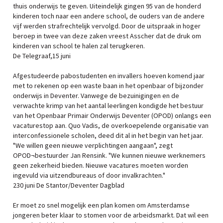
thuis onderwijs te geven. Uiteindelijk gingen 95 van de honderd
kinderen toch naar een andere school, de ouders van de andere
vijf werden strafrechtelijk vervolgd. Door de uitspraak in hoger
beroep in twee van deze zaken vreest Asscher dat de druk om
kinderen van school te halen zal terugkeren.
De Telegraaf,15 juni
Afgestudeerde pabostudenten en invallers hoeven komend jaar
met to rekenen op een waste baan in het openbaar of bijzonder
onderwijs in Deventer. Vanwege de bezuinigingen en de
verwachte krimp van het aantal leerlingen kondigde het bestuur
van het Openbaar Primair Onderwijs Deventer (OPOD) onlangs een
vacaturestop aan. Quo Vadis, de overkoepelende organisatie van
interconfessionele scholen, deed dit al in het begin van het jaar.
"We willen geen nieuwe verplichtingen aangaan", zegt
OPOD¬bestuurder Jan Rensink. "We kunnen nieuwe werknemers
geen zekerheid bieden. Nieuwe vacatures moeten worden
ingevuld via uitzendbureaus of door invalkrachten."
230 juni De Stantor/Deventer Dagblad
Er moet zo snel mogelijk een plan komen om Amsterdamse
jongeren beter klaar to stomen voor de arbeidsmarkt. Dat wil een