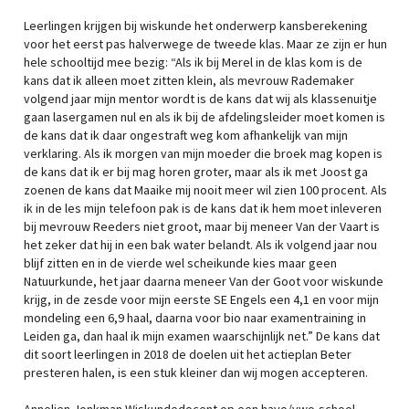
Leerlingen krijgen bij wiskunde het onderwerp kansberekening
voor het eerst pas halverwege de tweede klas. Maar ze zijn er hun
hele schooltijd mee bezig: “Als ik bij Merel in de klas kom is de
kans dat ik alleen moet zitten klein, als mevrouw Rademaker
volgend jaar mijn mentor wordt is de kans dat wij als klassenuitje
gaan lasergamen nul en als ik bij de afdelingsleider moet komen is
de kans dat ik daar ongestraft weg kom afhankelijk van mijn
verklaring. Als ik morgen van mijn moeder die broek mag kopen is
de kans dat ik er bij mag horen groter, maar als ik met Joost ga
zoenen de kans dat Maaike mij nooit meer wil zien 100 procent. Als
ik in de les mijn telefoon pak is de kans dat ik hem moet inleveren
bij mevrouw Reeders niet groot, maar bij meneer Van der Vaart is
het zeker dat hij in een bak water belandt. Als ik volgend jaar nou
blijf zitten en in de vierde wel scheikunde kies maar geen
Natuurkunde, het jaar daarna meneer Van der Goot voor wiskunde
krijg, in de zesde voor mijn eerste SE Engels een 4,1 en voor mijn
mondeling een 6,9 haal, daarna voor bio naar examentraining in
Leiden ga, dan haal ik mijn examen waarschijnlijk net.” De kans dat
dit soort leerlingen in 2018 de doelen uit het actieplan Beter
presteren halen, is een stuk kleiner dan wij mogen accepteren.