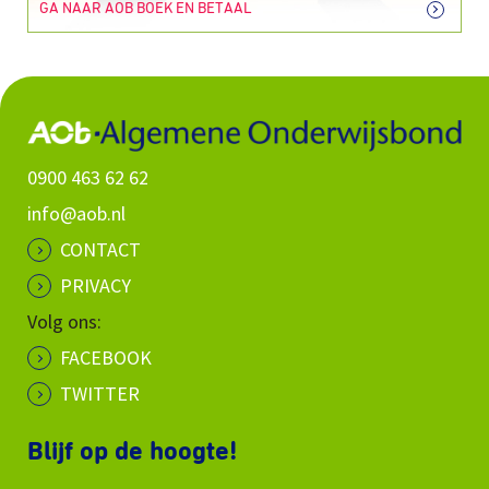
GA NAAR AOB BOEK EN BETAAL
0900 463 62 62
info@aob.nl
CONTACT
PRIVACY
Volg ons:
FACEBOOK
TWITTER
Blijf op de hoogte!