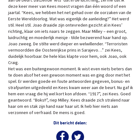
aan de beurt. Datzelfde ‘iets’ dat in de lucht hing, zei me dat ik
deze keer meer van Kees moest vragen dan één woord of een
jaartal. “Kees, we hebben het net gehad over de oorzaken van de
Eerste Wereldoorlog. Wat was eigenlijk de aanleiding?” Het werd
stil. Heel stil. Joao draaide zijn ontevreden gezicht al in Kees’
richting, klaar om iets naars te zeggen. Maar Milley – een groot,
luidruchtig en moederlijk meisje - tilde bezwerend haar hand op.
Joao zweeg. De stilte werd dieper en welwillender. “Terroristen
vermoordden die Oostenrijkse prins in Sarajevo…” zei Kees,
duidelijk hoorbaar. De hele klas klapte voor hem, ook Joao, ook
Craig.
Het was een buitengewoon moment. Ik wist even niets beters dan
te doen alsof het een gewoon moment was en ging door met het
spel. Er werden goede en foute antwoorden gegeven, bonus- en
strafpunten uitgedeeld en Kees kwam weer aan de beurt. Nu gaf ik
hem een vraag die hij wel kort kon afdoen. “1917”, zei Kees. Goed
geantwoord. “Boks!!”, riep Milley. Kees draaide zich stralend naar
haar om en stak zijn hand naar haar uit. Ik heb hier niets aan
verzonnen of verfraaid. De mens is goed.
Dit bericht delen: