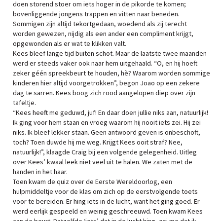
doen storend stoer om iets hoger in de pikorde te komen;
bovenliggende jongens trappen en vitten naar beneden.
Sommigen zijn altijd tekortgedaan, woedend als zij terecht
worden gewezen, nijdig als een ander een compliment krijgt,
opgewonden als er wat te klikken valt.
Kees bleef lange tijd buiten schot. Maar de laatste twee maanden
werd er steeds vaker ook naar hem uitgehaald. “O, en hij hoeft
zeker géén spreekbeurt te houden, hè? Waarom worden sommige
kinderen hier altijd voorgetrokken”, begon Joao op een zekere
dag te sarren. Kees boog zich rood aangelopen diep over zijn
tafeltje.
“Kees heeft me geduwd, juf! En daar doen jullie niks aan, natuurlijk!
Ik ging voor hem staan en vroeg waarom hij nooit iets zei. Hij zei
niks. Ik bleef lekker staan. Geen antwoord geven is onbeschoft,
toch? Toen duwde hij me weg. Krijgt Kees ooit straf? Nee,
natuurlijk!”, klaagde Craig bij een volgende gelegenheid. Uitleg
over Kees’ kwaal leek niet veel uit te halen. We zaten met de
handen in het haar.
Toen kwam de quiz over de Eerste Wereldoorlog, een
hulpmiddeltje voor de klas om zich op de eerstvolgende toets
voor te bereiden. Er hing iets in de lucht, want het ging goed. Er
werd eerlijk gespeeld en weinig geschreeuwd. Toen kwam Kees