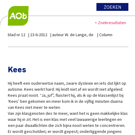
ZOEKEN
< Zoekresultaten
blad nr 12
23-6-2012
auteur W. de Lange, de
Column
Kees
Hij heeft een ouderwetse naam, zware dyslexie en iets dat lijkt op
autisme. Kees werkt hard. Hij leidt niet af en wordt niet afgeleid.
Kees praat nooit. “Ja, juf”, fluistert hij, als ik op de klassenlijst bij
‘Kees’ ben gekomen en meer kom ik in de vijftig minuten daarna
van Kees niet meer te weten.
Van zijn klasgenoten des te meer, want het is geen makkelijke klas
waar hij in zit. Het is een klas met veel lawaaierige leerlingen en
een paar dwaallichten die zich bijna nooit weten te concentreren.
Er wordt gescholden; er wordt gepest; onderliggende jongens