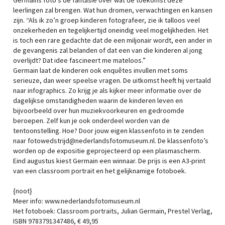
Germains foto’s de fantasie over wat de toekomst deze
leerlingen zal brengen. Wat hun dromen, verwachtingen en kansen
zijn. “Als ik zo’n groep kinderen fotografeer, zie ik talloos veel
onzekerheden en tegelijkertijd oneindig veel mogelijkheden. Het
is toch een rare gedachte dat de een miljonair wordt, een ander in
de gevangenis zal belanden of dat een van die kinderen al jong
overlijdt? Dat idee fascineert me mateloos.”
Germain laat de kinderen ook enquêtes invullen met soms
serieuze, dan weer speelse vragen. De uitkomst heeft hij vertaald
naar infographics. Zo krijg je als kijker meer informatie over de
dagelijkse omstandigheden waarin de kinderen leven en
bijvoorbeeld over hun muziekvoorkeuren en gedroomde
beroepen. Zelf kun je ook onderdeel worden van de
tentoonstelling. Hoe? Door jouw eigen klassenfoto in te zenden
naar fotowedstrijd@nederlandsfotomuseum.nl. De klassenfoto’s
worden op de expositie geprojecteerd op een plasmascherm.
Eind augustus kiest Germain een winnaar. De prijs is een A3-print
van een classroom portrait en het gelijknamige fotoboek.
{noot}
Meer info: www.nederlandsfotomuseum.nl
Het fotoboek: Classroom portraits, Julian Germain, Prestel Verlag,
ISBN 9783791347486, € 49,95