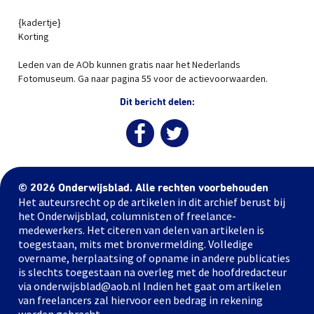
{kadertje}
Korting
Leden van de AOb kunnen gratis naar het Nederlands
Fotomuseum. Ga naar pagina 55 voor de actievoorwaarden.
Dit bericht delen:
© 2026 Onderwijsblad. Alle rechten voorbehouden
Het auteursrecht op de artikelen in dit archief berust bij
het Onderwijsblad, columnisten of freelance-
medewerkers. Het citeren van delen van artikelen is
toegestaan, mits met bronvermelding. Volledige
overname, herplaatsing of opname in andere publicaties
is slechts toegestaan na overleg met de hoofdredacteur
via onderwijsblad@aob.nl Indien het gaat om artikelen
van freelancers zal hiervoor een bedrag in rekening