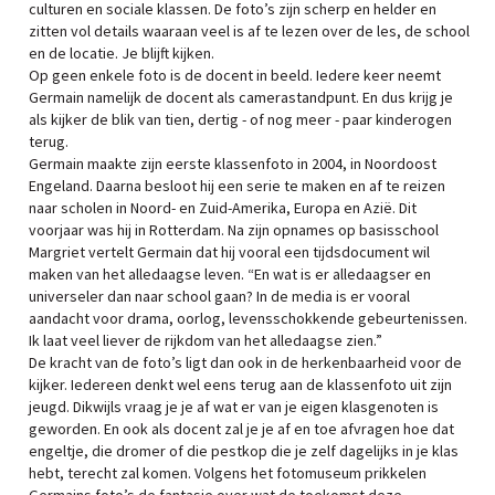
culturen en sociale klassen. De foto’s zijn scherp en helder en
zitten vol details waaraan veel is af te lezen over de les, de school
en de locatie. Je blijft kijken.
Op geen enkele foto is de docent in beeld. Iedere keer neemt
Germain namelijk de docent als camerastandpunt. En dus krijg je
als kijker de blik van tien, dertig - of nog meer - paar kinderogen
terug.
Germain maakte zijn eerste klassenfoto in 2004, in Noordoost
Engeland. Daarna besloot hij een serie te maken en af te reizen
naar scholen in Noord- en Zuid-Amerika, Europa en Azië. Dit
voorjaar was hij in Rotterdam. Na zijn opnames op basisschool
Margriet vertelt Germain dat hij vooral een tijdsdocument wil
maken van het alledaagse leven. “En wat is er alledaagser en
universeler dan naar school gaan? In de media is er vooral
aandacht voor drama, oorlog, levensschokkende gebeurtenissen.
Ik laat veel liever de rijkdom van het alledaagse zien.”
De kracht van de foto’s ligt dan ook in de herkenbaarheid voor de
kijker. Iedereen denkt wel eens terug aan de klassenfoto uit zijn
jeugd. Dikwijls vraag je je af wat er van je eigen klasgenoten is
geworden. En ook als docent zal je je af en toe afvragen hoe dat
engeltje, die dromer of die pestkop die je zelf dagelijks in je klas
hebt, terecht zal komen. Volgens het fotomuseum prikkelen