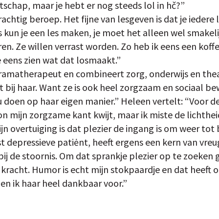
schap, maar je hebt er nog steeds lol in hč?”
rachtig beroep. Het fijne van lesgeven is dat je iedere
es kun je een les maken, je moet het alleen wel smake
en. Ze willen verrast worden. Zo heb ik eens een koffe
eens zien wat dat losmaakt.”
ramatherapeut en combineert zorg, onderwijs en thea
t bij haar. Want ze is ook heel zorgzaam en sociaal b
 doen op haar eigen manier.” Heleen vertelt: “Voor d
n mijn zorgzame kant kwijt, maar ik miste de lichtheid
ijn overtuiging is dat plezier de ingang is om weer tot
t depressieve patiėnt, heeft ergens een kern van vreu
ij de stoornis. Om dat sprankje plezier op te zoeken 
 kracht. Humor is echt mijn stokpaardje en dat heeft 
en ik haar heel dankbaar voor.”