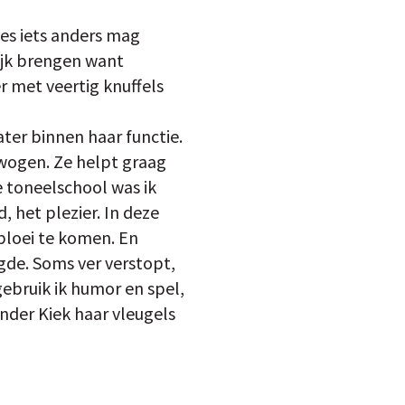
 les iets anders mag
lijk brengen want
r met veertig knuffels
ter binnen haar functie.
ewogen. Ze helpt graag
e toneelschool was ik
, het plezier. In deze
 bloei te komen. En
gde. Soms ver verstopt,
gebruik ik humor en spel,
onder Kiek haar vleugels