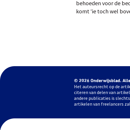
behoeden voor de bedel
komt ‘ie toch wel bov
© 2026 Onderwijsblad. All
Het auteursrecht op de artik
citeren van delen van artik
andere publicaties is slech
artikelen van freelancers za