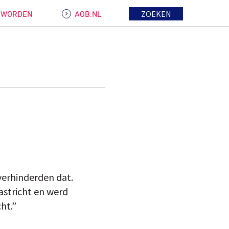
ZOEKEN
D WORDEN
AOB.NL
verhinderden dat.
astricht en werd
ht.”