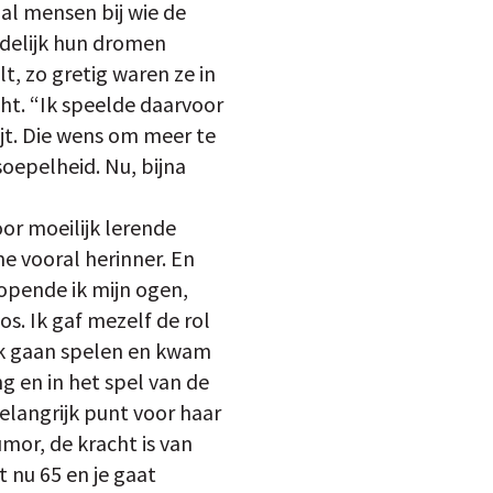
al mensen bij wie de
ndelijk hun dromen
t, zo gretig waren ze in
cht. “Ik speelde daarvoor
ijt. Die wens om meer te
soepelheid. Nu, bijna
or moeilijk lerende
me vooral herinner. En
 opende ik mijn ogen,
s. Ik gaf mezelf de rol
ook gaan spelen en kwam
ng en in het spel van de
 belangrijk punt voor haar
umor, de kracht is van
t nu 65 en je gaat