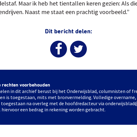
staf. Maar ik heb het tientallen keren gezien: Als die 
endrijven. Naast me staat een prachtig voorbeeld.”
Dit bericht delen:
e rechten voorbehouden
elen in dit archief berust bij het Onderwijsblad, columnisten of 
elen is toegestaan, mits met bronvermelding. Volledige overname,
ts toegestaan na overleg met de hoofdredacteur via onderwijsblad
l hiervoor een bedrag in rekening worden gebracht.