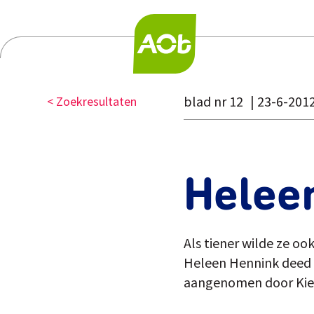
blad nr 12
23-6-201
< Zoekresultaten
Helee
Als tiener wilde ze oo
Heleen Hennink deed o
aangenomen door Kiek 