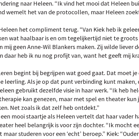
ndering naar Heleen. “Ik vind het mooi dat Heleen bui
nd wemelt het van de protocollen, maar Heleen zoekt 
t Heleen het compliment terug. “Van Kiek heb ik gele
n wat haalbaar is en om tegelijkertijd niet te groots
an mij geen Anne-Wil Blankers maken. Zij wilde liever de
 daar heb ik nu nog profijt van, want het geeft mij kr
Leren begint bij begrijpen wat goed gaat. Dat moet je 
 je leerling. Als je op dat punt verbinding kunt maken,
eleen gebruikt dezelfde visie in haar werk. “Ik heb hel
erapie kan genezen, maar met spel en theater kun j
en. Net zoals ik dat zelf heb ontdekt.”
 een mooi staartje als Heleen vertelt dat haar vader 
heater heel belangrijk is voor zijn dochter. “Ik mocht e
t maar studeren voor een ‘echt’ beroep.” Kiek: “Ouder