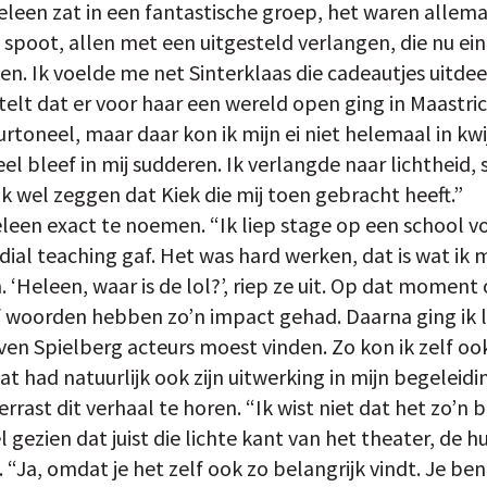
eleen zat in een fantastische groep, het waren allema
 spoot, allen met een uitgesteld verlangen, die nu ei
. Ik voelde me net Sinterklaas die cadeautjes uitdeel
telt dat er voor haar een wereld open ging in Maastri
rtoneel, maar daar kon ik mijn ei niet helemaal in kw
l bleef in mij sudderen. Ik verlangde naar lichtheid, 
 ik wel zeggen dat Kiek die mij toen gebracht heeft.”
een exact te noemen. “Ik liep stage op een school vo
ial teaching gaf. Het was hard werken, dat is wat ik 
 ‘Heleen, waar is de lol?’, riep ze uit. Op dat moment
jf woorden hebben zo’n impact gehad. Daarna ging ik lo
even Spielberg acteurs moest vinden. Zo kon ik zelf 
at had natuurlijk ook zijn uitwerking in mijn begeleidi
 verrast dit verhaal te horen. “Ik wist niet dat het zo’n
l gezien dat juist die lichte kant van het theater, de h
 “Ja, omdat je het zelf ook zo belangrijk vindt. Je ben