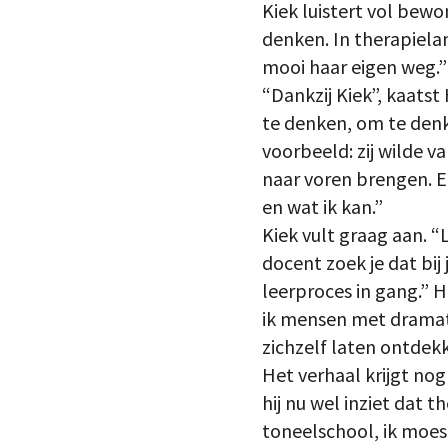
Kiek luistert vol bewo
denken. In therapiela
mooi haar eigen weg.”
“Dankzij Kiek”, kaats
te denken, om te denke
voorbeeld: zij wilde v
naar voren brengen. En
en wat ik kan.”
Kiek vult graag aan. “
docent zoek je dat bij
leerproces in gang.” H
ik mensen met dramath
zichzelf laten ontdekk
Het verhaal krijgt nog
hij nu wel inziet dat t
toneelschool, ik moes