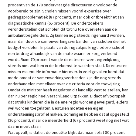
procent van de 170 ondervraagde directeuren onvoldoende
voorbereid te zijn. Scholen missen vooral expertise over
gedragsproblematiek (87 procent), maar ook ontbreekt het aan
diagnostische kennis (65 procent). De onderzoekers
veronderstellen dat scholen dit tot nu toe overlieten aan de
ambulant begeleiders. Zij kunnen nog steeds ingehuurd worden,
maar dan door de samenwerkingsverbanden van scholen die het
budget verdelen. In plaats van de rugzakjes krijgt iedere school
een bedrag afhankelijk van de mate waarin er zorg verleend
wordt. Ruim 70 procent van de directeuren weet eigenlijk nog
steeds niet wat hen in de toekomst te wachten staat. Directeuren
missen essentiële informatie hierover. In veel gevallen komt dat
mede omdat er samenwerkingsverbanden zijn die nog steeds
onderhandelen met elkaar over de criteria voor de toewijzing.
Omdat de minister heeft nagelaten dit landelijk vast te stellen, kan
dan nu per regio heel verschillend uitpakken. Didactief voorspelt
dat straks kinderen die in de ene regio worden geweigerd, elders
wel worden toegelaten. Besturen moeten een eigen
ondersteuningsprofiel maken. Sommigen hebben dat al opgesteld
(36 procent), maar de meerderheid (67 procent) weet nog niet wat
daarin moet staan.
Wat opvalt, is dat uit de enquête blijkt dat maar liefst 80 procent