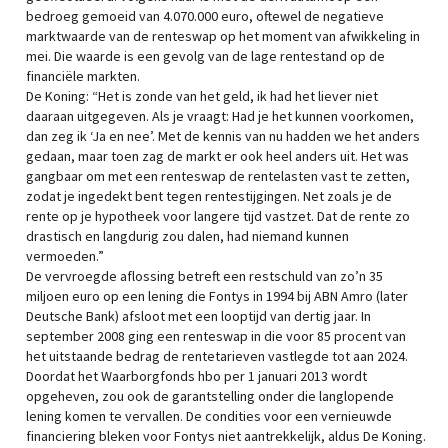
bedroeg gemoeid van 4.070.000 euro, oftewel de negatieve
marktwaarde van de renteswap op het moment van afwikkeling in
mei. Die waarde is een gevolg van de lage rentestand op de
financiële markten.
De Koning: “Het is zonde van het geld, ik had het liever niet
daaraan uitgegeven. Als je vraagt: Had je het kunnen voorkomen,
dan zeg ik ‘Ja en nee’. Met de kennis van nu hadden we het anders
gedaan, maar toen zag de markt er ook heel anders uit. Het was
gangbaar om met een renteswap de rentelasten vast te zetten,
zodat je ingedekt bent tegen rentestijgingen. Net zoals je de
rente op je hypotheek voor langere tijd vastzet. Dat de rente zo
drastisch en langdurig zou dalen, had niemand kunnen
vermoeden.”
De vervroegde aflossing betreft een restschuld van zo’n 35
miljoen euro op een lening die Fontys in 1994 bij ABN Amro (later
Deutsche Bank) afsloot met een looptijd van dertig jaar. In
september 2008 ging een renteswap in die voor 85 procent van
het uitstaande bedrag de rentetarieven vastlegde tot aan 2024.
Doordat het Waarborgfonds hbo per 1 januari 2013 wordt
opgeheven, zou ook de garantstelling onder die langlopende
lening komen te vervallen. De condities voor een vernieuwde
financiering bleken voor Fontys niet aantrekkelijk, aldus De Koning.