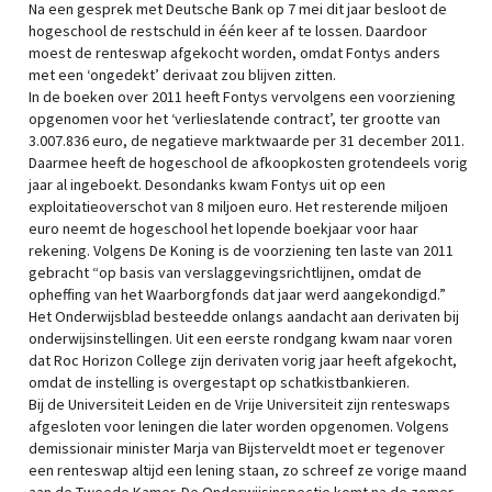
Na een gesprek met Deutsche Bank op 7 mei dit jaar besloot de
hogeschool de restschuld in één keer af te lossen. Daardoor
moest de renteswap afgekocht worden, omdat Fontys anders
met een ‘ongedekt’ derivaat zou blijven zitten.
In de boeken over 2011 heeft Fontys vervolgens een voorziening
opgenomen voor het ‘verlieslatende contract’, ter grootte van
3.007.836 euro, de negatieve marktwaarde per 31 december 2011.
Daarmee heeft de hogeschool de afkoopkosten grotendeels vorig
jaar al ingeboekt. Desondanks kwam Fontys uit op een
exploitatieoverschot van 8 miljoen euro. Het resterende miljoen
euro neemt de hogeschool het lopende boekjaar voor haar
rekening. Volgens De Koning is de voorziening ten laste van 2011
gebracht “op basis van verslaggevingsrichtlijnen, omdat de
opheffing van het Waarborgfonds dat jaar werd aangekondigd.”
Het Onderwijsblad besteedde onlangs aandacht aan derivaten bij
onderwijsinstellingen. Uit een eerste rondgang kwam naar voren
dat Roc Horizon College zijn derivaten vorig jaar heeft afgekocht,
omdat de instelling is overgestapt op schatkistbankieren.
Bij de Universiteit Leiden en de Vrije Universiteit zijn renteswaps
afgesloten voor leningen die later worden opgenomen. Volgens
demissionair minister Marja van Bijsterveldt moet er tegenover
een renteswap altijd een lening staan, zo schreef ze vorige maand