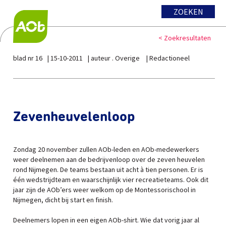
ZOEKEN
< Zoekresultaten
blad nr 16
15-10-2011
auteur . Overige
Redactioneel
Zevenheuvelenloop
Zondag 20 november zullen AOb-leden en AOb-medewerkers
weer deelnemen aan de bedrijvenloop over de zeven heuvelen
rond Nijmegen. De teams bestaan uit acht à tien personen. Er is
één wedstrijdteam en waarschijnlijk vier recreatieteams. Ook dit
jaar zijn de AOb’ers weer welkom op de Montessorischool in
Nijmegen, dicht bij start en finish.
Deelnemers lopen in een eigen AOb-shirt. Wie dat vorig jaar al