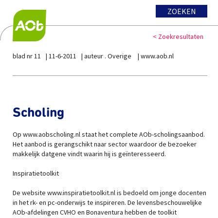
ZOEKEN
< Zoekresultaten
blad nr 11
11-6-2011
auteur . Overige
www.aob.nl
Scholing
Op www.aobscholing.nl staat het complete AOb-scholingsaanbod.
Het aanbod is gerangschikt naar sector waardoor de bezoeker
makkelijk datgene vindt waarin hij is geïnteresseerd.
Inspiratietoolkit
De website www.inspiratietoolkit.nl is bedoeld om jonge docenten
in het rk- en pc-onderwijs te inspireren. De levensbeschouwelijke
AOb-afdelingen CVHO en Bonaventura hebben de toolkit