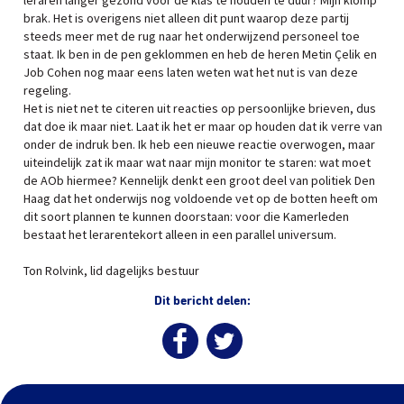
leraren langer gezond voor de klas te houden te duur? Mijn klomp
brak. Het is overigens niet alleen dit punt waarop deze partij
steeds meer met de rug naar het onderwijzend personeel toe
staat. Ik ben in de pen geklommen en heb de heren Metin Çelik en
Job Cohen nog maar eens laten weten wat het nut is van deze
regeling.
Het is niet net te citeren uit reacties op persoonlijke brieven, dus
dat doe ik maar niet. Laat ik het er maar op houden dat ik verre van
onder de indruk ben. Ik heb een nieuwe reactie overwogen, maar
uiteindelijk zat ik maar wat naar mijn monitor te staren: wat moet
de AOb hiermee? Kennelijk denkt een groot deel van politiek Den
Haag dat het onderwijs nog voldoende vet op de botten heeft om
dit soort plannen te kunnen doorstaan: voor die Kamerleden
bestaat het lerarentekort alleen in een parallel universum.
Ton Rolvink, lid dagelijks bestuur
Dit bericht delen: