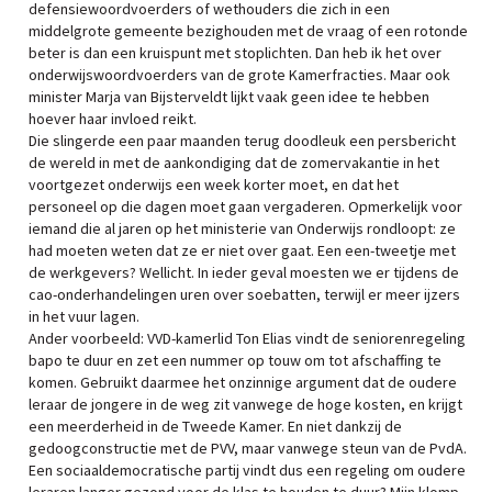
defensiewoordvoerders of wethouders die zich in een
middelgrote gemeente bezighouden met de vraag of een rotonde
beter is dan een kruispunt met stoplichten. Dan heb ik het over
onderwijswoordvoerders van de grote Kamerfracties. Maar ook
minister Marja van Bijsterveldt lijkt vaak geen idee te hebben
hoever haar invloed reikt.
Die slingerde een paar maanden terug doodleuk een persbericht
de wereld in met de aankondiging dat de zomervakantie in het
voortgezet onderwijs een week korter moet, en dat het
personeel op die dagen moet gaan vergaderen. Opmerkelijk voor
iemand die al jaren op het ministerie van Onderwijs rondloopt: ze
had moeten weten dat ze er niet over gaat. Een een-tweetje met
de werkgevers? Wellicht. In ieder geval moesten we er tijdens de
cao-onderhandelingen uren over soebatten, terwijl er meer ijzers
in het vuur lagen.
Ander voorbeeld: VVD-kamerlid Ton Elias vindt de seniorenregeling
bapo te duur en zet een nummer op touw om tot afschaffing te
komen. Gebruikt daarmee het onzinnige argument dat de oudere
leraar de jongere in de weg zit vanwege de hoge kosten, en krijgt
een meerderheid in de Tweede Kamer. En niet dankzij de
gedoogconstructie met de PVV, maar vanwege steun van de PvdA.
Een sociaaldemocratische partij vindt dus een regeling om oudere