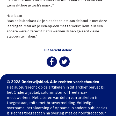
hebben. Zo heb ik aan de hand van foto’s een soort draaiboek
gemaakt hoe je tosti’s maakt.”
Haar baan
“Aan de buitenkant zie je niet dat er iets aan de hand is met deze
leerlingen. Maar als je een-op-een met ze werkt, kom je in een
andere wereld terecht. Dat is wennen. Ik heb geleerd kleine
stappen te maken.”
Dit bericht delen:
© 2026 Onderwijsblad. Alle rechten voorbehouden
Het auteursrecht op de artikelen in dit archief berust bij
het Onderwijsblad, columnisten of freelance-
medewerkers. Het citeren van delen van artikelen is
toegestaan, mits met bronvermelding. Volledige
overname, herplaatsing of opname in andere publicaties
is slechts toegestaan na overleg met de hoofdredacteur