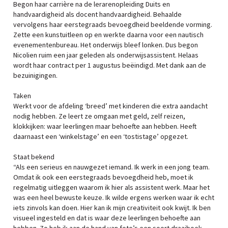
Begon haar carrière na de lerarenopleiding Duits en
handvaardigheid als docent handvaardigheid. Behaalde
vervolgens haar eerstegraads bevoegdheid beeldende vorming.
Zette een kunstuitleen op en werkte daarna voor een nautisch
evenementenbureau. Het onderwijs bleef lonken. Dus begon
Nicolien ruim een jaar geleden als onderwijsassistent. Helaas
wordt haar contract per 1 augustus beëindigd. Met dank aan de
bezuinigingen.
Taken
Werkt voor de afdeling ‘breed’ met kinderen die extra aandacht
nodig hebben. Ze leert ze omgaan met geld, zelf reizen,
klokkijken: waar leerlingen maar behoefte aan hebben. Heeft
daarnaast een ‘winkelstage’ en een ‘tostistage’ opgezet.
Staat bekend
“Als een serieus en nauwgezet iemand. Ik werk in een jong team.
Omdat ik ook een eerstegraads bevoegdheid heb, moet ik
regelmatig uitleggen waarom ik hier als assistent werk. Maar het
was een heel bewuste keuze. Ik wilde ergens werken waar ik echt
iets zinvols kan doen. Hier kan ik mijn creativiteit ook kwijt. Ik ben
visueel ingesteld en dat is waar deze leerlingen behoefte aan