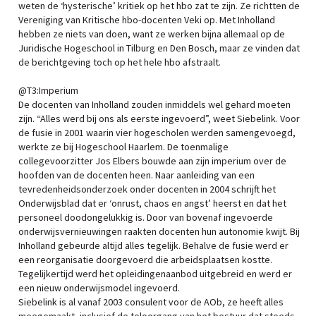
weten de ‘hysterische’ kritiek op het hbo zat te zijn. Ze richtten de
Vereniging van Kritische hbo-docenten Veki op. Met Inholland
hebben ze niets van doen, want ze werken bijna allemaal op de
Juridische Hogeschool in Tilburg en Den Bosch, maar ze vinden dat
de berichtgeving toch op het hele hbo afstraalt.
@T3:Imperium
De docenten van Inholland zouden inmiddels wel gehard moeten
zijn. “Alles werd bij ons als eerste ingevoerd”, weet Siebelink. Voor
de fusie in 2001 waarin vier hogescholen werden samengevoegd,
werkte ze bij Hogeschool Haarlem. De toenmalige
collegevoorzitter Jos Elbers bouwde aan zijn imperium over de
hoofden van de docenten heen. Naar aanleiding van een
tevredenheidsonderzoek onder docenten in 2004 schrijft het
Onderwijsblad dat er ‘onrust, chaos en angst’ heerst en dat het
personeel doodongelukkig is. Door van bovenaf ingevoerde
onderwijsvernieuwingen raakten docenten hun autonomie kwijt. Bij
Inholland gebeurde altijd alles tegelijk. Behalve de fusie werd er
een reorganisatie doorgevoerd die arbeidsplaatsen kostte.
Tegelijkertijd werd het opleidingenaanbod uitgebreid en werd er
een nieuw onderwijsmodel ingevoerd.
Siebelink is al vanaf 2003 consulent voor de AOb, ze heeft alles