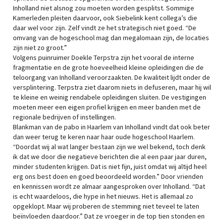
Inholland niet alsnog zou moeten worden gesplitst. Sommige
Kamerleden pleiten daarvoor, ook Siebelink kent collega’s die
daar wel voor zijn. Zelf vindt ze het strategisch niet goed. “De
omvang van de hogeschool mag dan megalomaan zijn, de locaties
zijn niet zo groot.”
Volgens puinruimer Doekle Terpstra zijn het vooral de interne
fragmentatie en de grote hoeveelheid kleine opleidingen die de
teloorgang van Inholland veroorzaakten. De kwaliteit lijdt onder de
versplintering. Terpstra ziet daarom niets in defuseren, maar hij wil
te kleine en weinig rendabele opleidingen sluiten. De vestigingen
moeten meer een eigen profiel krijgen en meer banden met de
regionale bedrijven of instellingen.
Blankman van de pabo in Haarlem van Inholland vindt dat ook beter
dan weer terug te keren naar haar oude hogeschool Haarlem.
“Doordat wij al wat langer bestaan zijn we wel bekend, toch denk
ik dat we door die negatieve berichten die al een paar jaar duren,
minder studenten krijgen. Dat is niet fijn, juist omdat wij altijd heel
erg ons best doen en goed beoordeeld worden.” Door vrienden
en kennissen wordt ze almaar aangesproken over Inholland. “Dat
is echt waardeloos, die hype in het nieuws. Het is allemaal zo
opgeklopt. Maar wij proberen de stemming niet teveel te laten
beïnvloeden daardoor.” Dat ze vroeger in de top tien stonden en