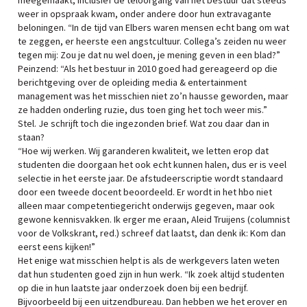
meegemaakt, inclusief de teloorgang van het bestuur dat steeds
weer in opspraak kwam, onder andere door hun extravagante
beloningen. “In de tijd van Elbers waren mensen echt bang om wat
te zeggen, er heerste een angstcultuur. Collega’s zeiden nu weer
tegen mij: Zou je dat nu wel doen, je mening geven in een blad?”
Peinzend: “Als het bestuur in 2010 goed had gereageerd op die
berichtgeving over de opleiding media & entertainment
management was het misschien niet zo’n hausse geworden, maar
ze hadden onderling ruzie, dus toen ging het toch weer mis.”
Stel. Je schrijft toch die ingezonden brief. Wat zou daar dan in
staan?
“Hoe wij werken. Wij garanderen kwaliteit, we letten erop dat
studenten die doorgaan het ook echt kunnen halen, dus er is veel
selectie in het eerste jaar. De afstudeerscriptie wordt standaard
door een tweede docent beoordeeld. Er wordt in het hbo niet
alleen maar competentiegericht onderwijs gegeven, maar ook
gewone kennisvakken. Ik erger me eraan, Aleid Truijens (columnist
voor de Volkskrant, red.) schreef dat laatst, dan denk ik: Kom dan
eerst eens kijken!”
Het enige wat misschien helpt is als de werkgevers laten weten
dat hun studenten goed zijn in hun werk. “Ik zoek altijd studenten
op die in hun laatste jaar onderzoek doen bij een bedrijf.
Bijvoorbeeld bij een uitzendbureau. Dan hebben we het erover en