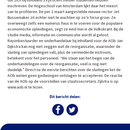
dat zich bij Inholland 19 procent minder studenten hebben
inschreven. De Hogeschool van Amsterdam lijkt daar het meest
van te profiteren. De per 1 maart aangestelde nieuwe rector Jet
Bussemaker zit echter niet te wachten op zo’n forse groei. Ze
overweegt zelfs een numerus fixus in te voeren voor de populaire
economische opleidingen, zegt ze eind mei in de Volkskrant. Bij de
studie media, informatie en communicatie wordt al geloot.
Rayonbestuurder en onderhandelaar bij Inholland voor de AOb Jan
Dijkstra kan nog niet zeggen wat de reorganisatie, waaronder de
sluiting van opleidingen valt, plus de verminderde instroom,
betekent voor het personeel. “We staan aan het begin van de
onderhandelingen over de reorganisatie, veel is nog niet
duidelijk.” Direct na de eerste berichten over de sluitingen liet de
AOb weten geen gedwongen ontslagen te accepteren. De reactie
van de AOb op de voorstellen van staatssecretaris Zijlstra is op
www.aob.nl te lezen.
Dit bericht delen: