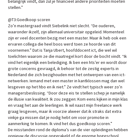
belangrijk vindt, dan zul je financieel andere prioriteiten moeten
stellen.”
@T3:Goedkoop scoren
Zo’n mastergraad vindt Siebelink niet slecht. “De ouderen,
waaronder ikzelf, zijn allemaal universitair opgeleid. Momenteel
zijn er veel docenten bezig met een master. Maar ik heb ook een
ervaren collega die heel boos werd toen ze hoorde van dit
voornemen.” Dat is Tanja Ubert, hoofddocent ict, die wel wil
toelichten waarom ze die maatregel kort door de bocht vindt. “Ik
vind het eigenlijk een belediging. Ik ben een hts’er en wordt door
grote concerns gevraagd, ik behoor tot de zestig experts in
Nederland die zich bezighouden met het ontwerpen van een ict-
netwerken. Iemand met een master in kantklossen mag dan wel
lesgeven op het hbo en ik niet.” Ze vindt het typisch weer zo’n
managersbeslissing. “Door deze eis te stellen schep je namelijk
de illusie van kwaliteit. Ik zou zeggen: Kom eens kijken in mijn klas
en vraag het aan de leerlingen. Ik wil naast mijn freelance werk
graag lesgeven, maar ik voorzie alweer dat ik straks dat extra
vinkje ga missen dat je nodig hebt om voor promotie in
aanmerking te komen. Ik vind het dus goedkoop scoren.”
De misstanden rond de diploma’s van de vier opleidingen hebben
opnieuw de discussie opgerakeld of de enorme hogeschool