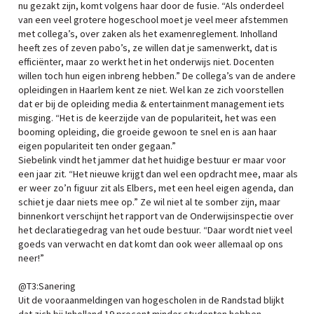
nu gezakt zijn, komt volgens haar door de fusie. “Als onderdeel
van een veel grotere hogeschool moet je veel meer afstemmen
met collega’s, over zaken als het examenreglement. Inholland
heeft zes of zeven pabo’s, ze willen dat je samenwerkt, dat is
efficiënter, maar zo werkt het in het onderwijs niet. Docenten
willen toch hun eigen inbreng hebben.” De collega’s van de andere
opleidingen in Haarlem kent ze niet. Wel kan ze zich voorstellen
dat er bij de opleiding media & entertainment management iets
misging. “Het is de keerzijde van de populariteit, het was een
booming opleiding, die groeide gewoon te snel en is aan haar
eigen populariteit ten onder gegaan.”
Siebelink vindt het jammer dat het huidige bestuur er maar voor
een jaar zit. “Het nieuwe krijgt dan wel een opdracht mee, maar als
er weer zo’n figuur zit als Elbers, met een heel eigen agenda, dan
schiet je daar niets mee op.” Ze wil niet al te somber zijn, maar
binnenkort verschijnt het rapport van de Onderwijsinspectie over
het declaratiegedrag van het oude bestuur. “Daar wordt niet veel
goeds van verwacht en dat komt dan ook weer allemaal op ons
neer!”
@T3:Sanering
Uit de vooraanmeldingen van hogescholen in de Randstad blijkt