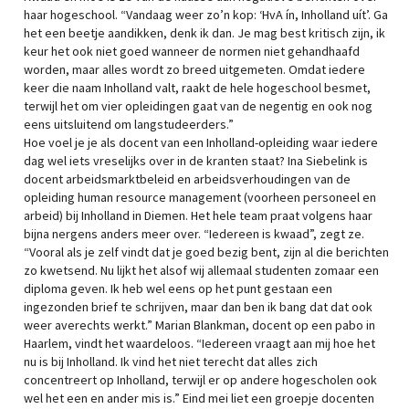
haar hogeschool. “Vandaag weer zo’n kop: ‘HvA ín, Inholland uít’. Ga
het een beetje aandikken, denk ik dan. Je mag best kritisch zijn, ik
keur het ook niet goed wanneer de normen niet gehandhaafd
worden, maar alles wordt zo breed uitgemeten. Omdat iedere
keer die naam Inholland valt, raakt de hele hogeschool besmet,
terwijl het om vier opleidingen gaat van de negentig en ook nog
eens uitsluitend om langstudeerders.”
Hoe voel je je als docent van een Inholland-opleiding waar iedere
dag wel iets vreselijks over in de kranten staat? Ina Siebelink is
docent arbeidsmarktbeleid en arbeidsverhoudingen van de
opleiding human resource management (voorheen personeel en
arbeid) bij Inholland in Diemen. Het hele team praat volgens haar
bijna nergens anders meer over. “Iedereen is kwaad”, zegt ze.
“Vooral als je zelf vindt dat je goed bezig bent, zijn al die berichten
zo kwetsend. Nu lijkt het alsof wij allemaal studenten zomaar een
diploma geven. Ik heb wel eens op het punt gestaan een
ingezonden brief te schrijven, maar dan ben ik bang dat dat ook
weer averechts werkt.” Marian Blankman, docent op een pabo in
Haarlem, vindt het waardeloos. “Iedereen vraagt aan mij hoe het
nu is bij Inholland. Ik vind het niet terecht dat alles zich
concentreert op Inholland, terwijl er op andere hogescholen ook
wel het een en ander mis is.” Eind mei liet een groepje docenten