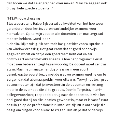
dan horen we dat ze er grappen over maken. Maar ze zeggen ook:
Dit zijn hele goede studenten.”
@T3:Window dressing
Staatssecretaris Halbe Zijlstra wil de kwaliteit van het hbo weer
garanderen door het invoeren van landelijke examens voor
kernvakken. Op termijn zouden alle docenten een mastergraad
moeten hebben. Goed idee?
Siebelink kijkt zuinig. “Ik ben toch bang dat hier vooral sprake is
van window dressing. Het gaat erom dat er goed onderwijs
gegeven wordt en dat je een goed team hebt dat elkaar
controleert en het met elkaar eens is hoe het programma eruit
moet zien. Iedereen zegt tegenwoordig: De docent moet centraal
staan. Maar het management bij ons is nu in een soort
paniekreactie vooral bezig met de nieuwe examenregeling om te
zorgen dat dat allemaal piekfijn voor elkaar is. Terwijl het toch juist
zo zou moeten zijn dat je investeert in de docenten en niet nog
meer in de overhead die al te groot is. Doekle Terpstra, interim-
collegevoorzitter, roept ook: Terug naar de docenten. Ik vind het
heel goed dat hij op alle locaties geweest is, maar er is vanaf 1980
bezuinigd op de professionele ruimte. We zijn nu in onze vrije tijd
bezig om dingen voor elkaar te krijgen. Dus als je dat onderwijs