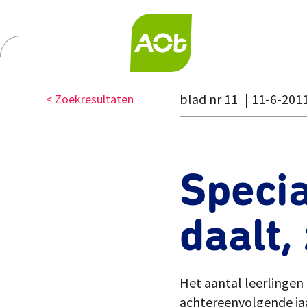
blad nr 11
11-6-201
< Zoekresultaten
Specia
daalt,
Het aantal leerlingen 
achtereenvolgende jaa