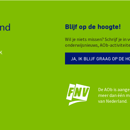
Blijf op de hoogte!
Wil je niets missen? Schrijf je i
onderwijsnieuws, AOb-activiteit
K
JA, IK BLIJF GRAAG OP DE H
De AOb is aange
meer dan één mi
van Nederland.