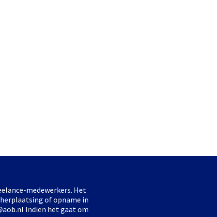
freelance-medewerkers. Het
 herplaatsing of opname in
@aob.nl Indien het gaat om