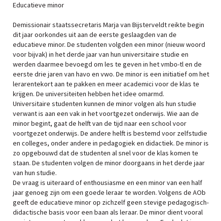
Educatieve minor
Demissionair staatssecretaris Marja van Bijsterveldt reikte begin
dit jaar oorkondes uit aan de eerste geslaagden van de
educatieve minor. De studenten volgden een minor (nieuw woord
voor bijvak) in het derde jaar van hun universitaire studie en
werden daarmee bevoegd om les te geven in het vmbo-tl en de
eerste drie jaren van havo en vwo. De minor is een initiatief om het
lerarentekort aan te pakken en meer academici voor de klas te
krijgen. De universiteiten hebben het idee omarmd.
Universitaire studenten kunnen de minor volgen als hun studie
verwant is aan een vak in het voortgezet onderwijs. Wie aan de
minor begint, gaat de helft van de tijd naar een school voor
voortgezet onderwijs. De andere helft is bestemd voor zelfstudie
en colleges, onder andere in pedagogiek en didactiek. De minor is
zo opgebouwd dat de studenten al snel voor de klas komen te
staan. De studenten volgen de minor doorgaans in het derde jaar
van hun studie.
De vraag is uiteraard of enthousiasme en een minor van een half
jaar genoeg zijn om een goede leraar te worden. Volgens de AOb
geeft de educatieve minor op zichzelf geen stevige pedagogisch-
didactische basis voor een baan als leraar. De minor dient vooral