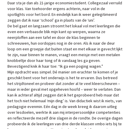
Daar sta je dan als 21-jarige economiestudent. Collegezaal verruild
voor klas. Van toehoorder ergens achterin, naar vol in de
spotlights voor het bord. En eindelijk kan ik weer gelegitimeerd
zeggen dat ik naar ‘school’ ga in plaats van de ‘uni’.
De bel gaat en langzaam stroomt het lokaal vol met leerlingen die
even een verbaasde blik mijn kant op werpen, waarna ze
neerploffen aan een tafel en door de klas beginnen te
schreeuwen, hun oordopjes nog in de oren. Als ik naar de deur
loop om een groepje dat buiten staat en met elkaar in gevecht lijkt
te zijn, naar binnen te manen, vraagt een meisje met een metalen
knobbeltje door haar tong of ik vandaag les ga geven.
Bevestigend knik ik haar toe: “Ik ga een poging wagen.”
Mijn opdracht was simpel. Dé manier om erachter te komen of je
geschikt bent voor het onderwijs is het te ervaren. Dus betreed
het strijdtoneel en probeer dat zonder al te veel kleerscheuren –
maar in ieder geval met opgeheven hoofd – weer te verlaten. Dan
kan ik achteraf altijd zeggen dat ik het geprobeerd heb maar dat
het toch niet helemaal ‘mijn ding’ is. Van didactiek wist ik niets, van
pedagogie evenmin. Eén dag in de week kreeg ik daarom uitleg
over lesdoelen, werkte ik aan mij interpersoonlijke competenties
en reflecteerde mezelf drie slagen in de rondte. De overige dagen
probeerde ik de leerlingen van drie derde klassen vmbo iets bij te