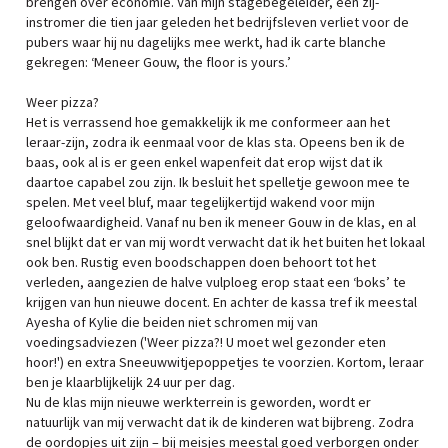
brengen over economie. Van mijn stagebegeleider, een zij-
instromer die tien jaar geleden het bedrijfsleven verliet voor de
pubers waar hij nu dagelijks mee werkt, had ik carte blanche
gekregen: ‘Meneer Gouw, the floor is yours.’
Weer pizza?
Het is verrassend hoe gemakkelijk ik me conformeer aan het
leraar-zijn, zodra ik eenmaal voor de klas sta. Opeens ben ik de
baas, ook al is er geen enkel wapenfeit dat erop wijst dat ik
daartoe capabel zou zijn. Ik besluit het spelletje gewoon mee te
spelen. Met veel bluf, maar tegelijkertijd wakend voor mijn
geloofwaardigheid. Vanaf nu ben ik meneer Gouw in de klas, en al
snel blijkt dat er van mij wordt verwacht dat ik het buiten het lokaal
ook ben. Rustig even boodschappen doen behoort tot het
verleden, aangezien de halve vulploeg erop staat een ‘boks’ te
krijgen van hun nieuwe docent. En achter de kassa tref ik meestal
Ayesha of Kylie die beiden niet schromen mij van
voedingsadviezen ('Weer pizza?! U moet wel gezonder eten
hoor!') en extra Sneeuwwitjepoppetjes te voorzien. Kortom, leraar
ben je klaarblijkelijk 24 uur per dag.
Nu de klas mijn nieuwe werkterrein is geworden, wordt er
natuurlijk van mij verwacht dat ik de kinderen wat bijbreng. Zodra
de oordopjes uit zijn – bij meisjes meestal goed verborgen onder