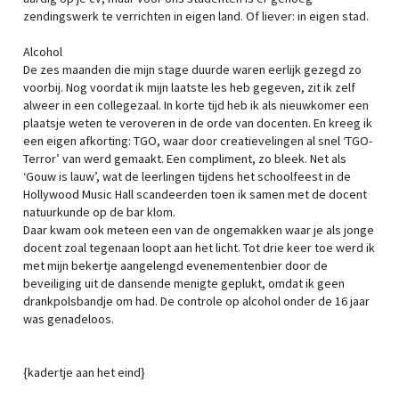
zendingswerk te verrichten in eigen land. Of liever: in eigen stad.
Alcohol
De zes maanden die mijn stage duurde waren eerlijk gezegd zo
voorbij. Nog voordat ik mijn laatste les heb gegeven, zit ik zelf
alweer in een collegezaal. In korte tijd heb ik als nieuwkomer een
plaatsje weten te veroveren in de orde van docenten. En kreeg ik
een eigen afkorting: TGO, waar door creatievelingen al snel ‘TGO-
Terror’ van werd gemaakt. Een compliment, zo bleek. Net als
‘Gouw is lauw’, wat de leerlingen tijdens het schoolfeest in de
Hollywood Music Hall scandeerden toen ik samen met de docent
natuurkunde op de bar klom.
Daar kwam ook meteen een van de ongemakken waar je als jonge
docent zoal tegenaan loopt aan het licht. Tot drie keer toe werd ik
met mijn bekertje aangelengd evenementenbier door de
beveiliging uit de dansende menigte geplukt, omdat ik geen
drankpolsbandje om had. De controle op alcohol onder de 16 jaar
was genadeloos.
{kadertje aan het eind}