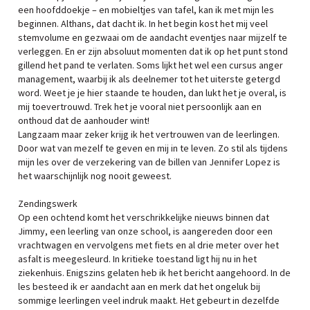
een hoofddoekje – en mobieltjes van tafel, kan ik met mijn les
beginnen. Althans, dat dacht ik. In het begin kost het mij veel
stemvolume en gezwaai om de aandacht eventjes naar mijzelf te
verleggen. En er zijn absoluut momenten dat ik op het punt stond
gillend het pand te verlaten. Soms lijkt het wel een cursus anger
management, waarbij ik als deelnemer tot het uiterste getergd
word. Weet je je hier staande te houden, dan lukt het je overal, is
mij toevertrouwd. Trek het je vooral niet persoonlijk aan en
onthoud dat de aanhouder wint!
Langzaam maar zeker krijg ik het vertrouwen van de leerlingen.
Door wat van mezelf te geven en mij in te leven. Zo stil als tijdens
mijn les over de verzekering van de billen van Jennifer Lopez is
het waarschijnlijk nog nooit geweest.
Zendingswerk
Op een ochtend komt het verschrikkelijke nieuws binnen dat
Jimmy, een leerling van onze school, is aangereden door een
vrachtwagen en vervolgens met fiets en al drie meter over het
asfalt is meegesleurd. In kritieke toestand ligt hij nu in het
ziekenhuis. Enigszins gelaten heb ik het bericht aangehoord. In de
les besteed ik er aandacht aan en merk dat het ongeluk bij
sommige leerlingen veel indruk maakt. Het gebeurt in dezelfde