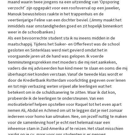
maand waarin twee jongens na een uitzending van ‘Opsporing
verzocht’ zijn opgepakt voor een roofoverval op een juwelier,
Manouk bewusteloos raakte in het trappenhuis en de
veertienjarige Feline van een dochter beviel. (Jimmy maakt het
inmiddels naar omstandigheden goed en zit hopelijk binnenkort
weer in de schoolbanken.)
Als een bevoorrechte student sta ik nu ineens midden in de
maatschappij. Tijdens het Suiker- en Offerfeest was de school
gesloten en Sinterklaas werd niet gevierd omdat het in
voorgaande jaren uit de hand was gelopen. Ik voerde
tienminutengesprekken met moeders die mij niet aankeken,
vaders die mij adviseerden hun kind meer te slaan en ooms die mij
überhaupt niet konden verstaan. Vanaf de tweede klas wordt er
door de Kredietbank Rotterdam voorlichting gegeven over lenen
en tot mijn verbazing weten vrijwel alle leerlingen wat het
betekent om in de schuldsanering te zitten. Waar ik dat kon,
probeerde ik de leerlingen te ondersteunen. Van een
motivatiebrief helpen opstellen voor Raquel tot het even apart
nemen Ali, Abdul en Achmed om uit te leggen dat je niet zomaar
iedereen voor homo kan uitmaken. Nee, om jezelf nuttig te maken
voor de samenleving hoef je echt niet helemaal naar een
inheemse stam in Zuid-Amerika af te reizen. Het staat misschien
aardig op je cv, maar voor ons studenten is er genoeg