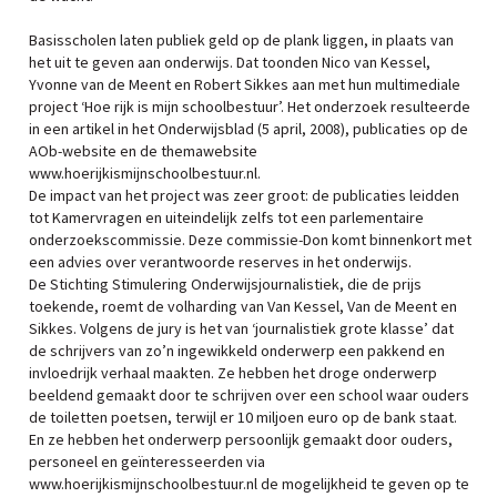
Basisscholen laten publiek geld op de plank liggen, in plaats van
het uit te geven aan onderwijs. Dat toonden Nico van Kessel,
Yvonne van de Meent en Robert Sikkes aan met hun multimediale
project ‘Hoe rijk is mijn schoolbestuur’. Het onderzoek resulteerde
in een artikel in het Onderwijsblad (5 april, 2008), publicaties op de
AOb-website en de themawebsite
www.hoerijkismijnschoolbestuur.nl.
De impact van het project was zeer groot: de publicaties leidden
tot Kamervragen en uiteindelijk zelfs tot een parlementaire
onderzoekscommissie. Deze commissie-Don komt binnenkort met
een advies over verantwoorde reserves in het onderwijs.
De Stichting Stimulering Onderwijsjournalistiek, die de prijs
toekende, roemt de volharding van Van Kessel, Van de Meent en
Sikkes. Volgens de jury is het van ‘journalistiek grote klasse’ dat
de schrijvers van zo’n ingewikkeld onderwerp een pakkend en
invloedrijk verhaal maakten. Ze hebben het droge onderwerp
beeldend gemaakt door te schrijven over een school waar ouders
de toiletten poetsen, terwijl er 10 miljoen euro op de bank staat.
En ze hebben het onderwerp persoonlijk gemaakt door ouders,
personeel en geïnteresseerden via
www.hoerijkismijnschoolbestuur.nl de mogelijkheid te geven op te