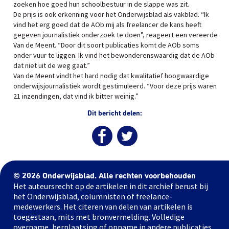
zoeken hoe goed hun schoolbestuur in de slappe was zit.
De prijs is ook erkenning voor het Onderwijsblad als vakblad. “Ik
vind het erg goed dat de AOb mij als freelancer de kans heeft
gegeven journalistiek onderzoek te doen”, reageert een vereerde
Van de Meent. “Door dit soort publicaties komt de AOb soms
onder vuur te liggen. Ik vind het bewonderenswaardig dat de AOb
dat niet uit de weg gaat.”
Van de Meent vindt het hard nodig dat kwalitatief hoogwaardige
onderwijsjournalistiek wordt gestimuleerd. “Voor deze prijs waren
21 inzendingen, dat vind ik bitter weinig.”
Dit bericht delen:
© 2026 Onderwijsblad. Alle rechten voorbehouden
Het auteursrecht op de artikelen in dit archief berust bij
het Onderwijsblad, columnisten of freelance-
medewerkers. Het citeren van delen van artikelen is
toegestaan, mits met bronvermelding. Volledige
overname, herplaatsing of opname in andere publicaties