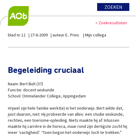
ZOEKEN
< Zoekresultaten
blad nr 12
27-6-2009
auteur E.. Prins
Mijn collega
Begeleiding cruciaal
Naam: Bert Bult (37)
Functie: docent wiskunde
School: Ommelander College, Appingedam
Vrijwel zijn hele familie werkt(e) in het onderwijs. Bert wilde dat,
juist daarom, niet. Hij probeerde van alles: een studie wiskunde,
rechten, een toerisme-opleiding. Niets maakte hij af. Intussen
maakte hij carrière in de horeca, maar rond zijn dertigste zocht hij
meer ‘vastigheid’. “Toen begon het onderwijs toch te trekken.”