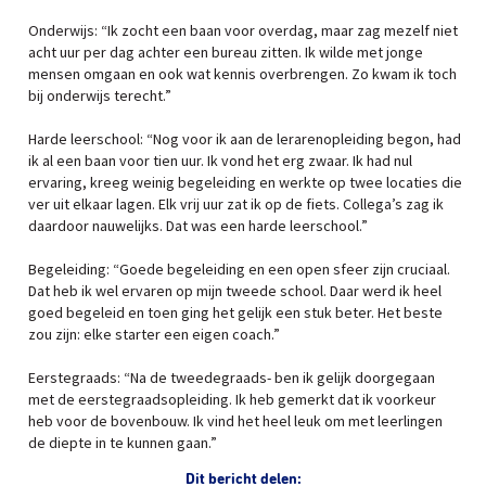
Onderwijs: “Ik zocht een baan voor overdag, maar zag mezelf niet
acht uur per dag achter een bureau zitten. Ik wilde met jonge
mensen omgaan en ook wat kennis overbrengen. Zo kwam ik toch
bij onderwijs terecht.”
Harde leerschool: “Nog voor ik aan de lerarenopleiding begon, had
ik al een baan voor tien uur. Ik vond het erg zwaar. Ik had nul
ervaring, kreeg weinig begeleiding en werkte op twee locaties die
ver uit elkaar lagen. Elk vrij uur zat ik op de fiets. Collega’s zag ik
daardoor nauwelijks. Dat was een harde leerschool.”
Begeleiding: “Goede begeleiding en een open sfeer zijn cruciaal.
Dat heb ik wel ervaren op mijn tweede school. Daar werd ik heel
goed begeleid en toen ging het gelijk een stuk beter. Het beste
zou zijn: elke starter een eigen coach.”
Eerstegraads: “Na de tweedegraads- ben ik gelijk doorgegaan
met de eerstegraadsopleiding. Ik heb gemerkt dat ik voorkeur
heb voor de bovenbouw. Ik vind het heel leuk om met leerlingen
de diepte in te kunnen gaan.”
Dit bericht delen: