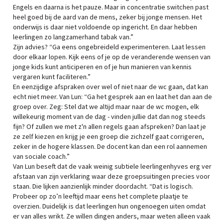
Engels en daarna is het pauze. Maar in concentratie switchen past
heel goed bij de aard van de mens, zeker bij jonge mensen. Het
onderwijs is daar niet voldoende op ingericht. En daar hebben
leerlingen zo langzamerhand tabak van.”
Zijn advies? “Ga eens ongebreideld experimenteren. Laat lessen
door elkaar lopen. Kijk eens of je op de veranderende wensen van
jonge kids kunt anticiperen en of je hun manieren van kennis
vergaren kunt faciliteren.”
En eenzijdige afspraken over wel of niet naar de wc gaan, dat kan
echt niet meer. Van Lun: “Ga het gesprek aan en laat het dan aan de
groep over. Zeg: Stel dat we altijd maar naar de wc mogen, elk
willekeurig moment van de dag - vinden jullie dat dan nog steeds
fijn? Of zullen we met z'n allen regels gaan afspreken? Dan laat je
ze zelf kiezen en krijg je een groep die zichzelf gaat corrigeren,
zeker in de hogere klassen. De docent kan dan een rol aannemen
van sociale coach.”
Van Lun beseft dat de vaak weinig subtiele leerlingenhyves erg ver
afstaan van zijn verklaring waar deze groepsuitingen precies voor
staan. Die lijken aanzienlijk minder doordacht. “Dat is logisch.
Probeer op zo’n leeftijd maar eens het complete plaatje te
overzien. Duidelijk is dat leerlingen hun ongenoegen uiten omdat
er van alles wrikt. Ze willen dingen anders, maar weten alleen vaak