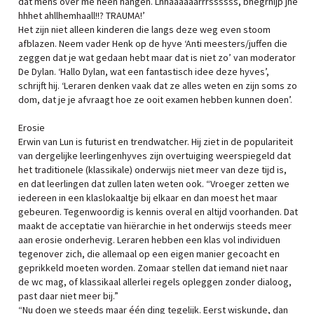
dat mens over me heen hangen. Lhhaaaaaarrrssssss, bhegrhijp jhe
hhhet ahllhemhaall!!? TRAUMA!’
Het zijn niet alleen kinderen die langs deze weg even stoom
afblazen. Neem vader Henk op de hyve ‘Anti meesters/juffen die
zeggen dat je wat gedaan hebt maar dat is niet zo’ van moderator
De Dylan. ‘Hallo Dylan, wat een fantastisch idee deze hyves’,
schrijft hij. ‘Leraren denken vaak dat ze alles weten en zijn soms zo
dom, dat je je afvraagt hoe ze ooit examen hebben kunnen doen’.
Erosie
Erwin van Lun is futurist en trendwatcher. Hij ziet in de populariteit
van dergelijke leerlingenhyves zijn overtuiging weerspiegeld dat
het traditionele (klassikale) onderwijs niet meer van deze tijd is,
en dat leerlingen dat zullen laten weten ook. “Vroeger zetten we
iedereen in een klaslokaaltje bij elkaar en dan moest het maar
gebeuren. Tegenwoordig is kennis overal en altijd voorhanden. Dat
maakt de acceptatie van hiërarchie in het onderwijs steeds meer
aan erosie onderhevig. Leraren hebben een klas vol individuen
tegenover zich, die allemaal op een eigen manier gecoacht en
geprikkeld moeten worden. Zomaar stellen dat iemand niet naar
de wc mag, of klassikaal allerlei regels opleggen zonder dialoog,
past daar niet meer bij.”
“Nu doen we steeds maar één ding tegelijk. Eerst wiskunde, dan