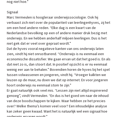
nog niet hoe.”
Signaal
Marc Vermeulen is hoogleraar onderwijssociologie. Ook hij
verbaast zich niet over de populariteit van leerlingenhyves, zij het
om een heel andere reden. “Elke dag is een kwart van de
Nederlandse bevolking op een of andere manier druk bezig met
onderwijs. En we hebben anderhalf miljoen leerlingen. Dus is het
niet gek dat er veel over gepraat wordt.”
Dat de hyves vooral negatieve kanten van ons onderwijs laten
zien, vindt hij niet onrustbarend. “Onderwijs is nu eenmaal een
economische dissatisfier. We gaan ervan uit dat het goed is. En als
dat niet zo is, dan stoort dat. In positief opzicht is er nu eenmaal
weinig eer aan te behalen.” Bovendien horen de hyves bij het spel
tussen volwassenen en jongeren, vindt hij. “Vroeger kalkten we
leuzen op de muur, nu doen we dat op internet. En voor jongeren
hoort onderwijs nu eenmaal stom te zijn.”
Er gaat natuurlijk ook veel mis. “Lessen zijn niet altijd inspirerend
genoeg”, vindt Vermeulen. “En dus is het goed om naar de inhoud
van deze boodschappen te kijken. Waar hebben ze het precies
over? Welke thema’s komen veel voor? Een inhoudelijke analyse
kan zeker geen kwaad. Want het is natuurlijk wel een signaal hoe
onderwijs ervaren wordt.”