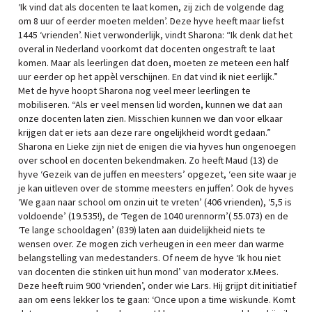
‘Ik vind dat als docenten te laat komen, zij zich de volgende dag
om 8 uur of eerder moeten melden’. Deze hyve heeft maar liefst
1445 ‘vrienden’. Niet verwonderlijk, vindt Sharona: “Ik denk dat het
overal in Nederland voorkomt dat docenten ongestraft te laat
komen. Maar als leerlingen dat doen, moeten ze meteen een half
uur eerder op het appèl verschijnen. En dat vind ik niet eerlijk.”
Met de hyve hoopt Sharona nog veel meer leerlingen te
mobiliseren. “Als er veel mensen lid worden, kunnen we dat aan
onze docenten laten zien. Misschien kunnen we dan voor elkaar
krijgen dat er iets aan deze rare ongelijkheid wordt gedaan.”
Sharona en Lieke zijn niet de enigen die via hyves hun ongenoegen
over school en docenten bekendmaken. Zo heeft Maud (13) de
hyve ‘Gezeik van de juffen en meesters’ opgezet, ‘een site waar je
je kan uitleven over de stomme meesters en juffen’. Ook de hyves
‘We gaan naar school om onzin uit te vreten’ (406 vrienden), ‘5,5 is
voldoende’ (19.535!), de ‘Tegen de 1040 urennorm’( 55.073) en de
‘Te lange schooldagen’ (839) laten aan duidelijkheid niets te
wensen over. Ze mogen zich verheugen in een meer dan warme
belangstelling van medestanders. Of neem de hyve ‘Ik hou niet
van docenten die stinken uit hun mond’ van moderator x.Mees.
Deze heeft ruim 900 ‘vrienden’, onder wie Lars. Hij grijpt dit initiatief
aan om eens lekker los te gaan: ‘Once upon a time wiskunde. Komt