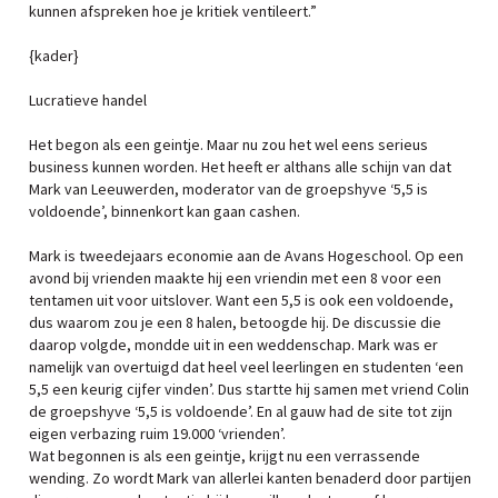
kunnen afspreken hoe je kritiek ventileert.”
{kader}
Lucratieve handel
Het begon als een geintje. Maar nu zou het wel eens serieus
business kunnen worden. Het heeft er althans alle schijn van dat
Mark van Leeuwerden, moderator van de groepshyve ‘5,5 is
voldoende’, binnenkort kan gaan cashen.
Mark is tweedejaars economie aan de Avans Hogeschool. Op een
avond bij vrienden maakte hij een vriendin met een 8 voor een
tentamen uit voor uitslover. Want een 5,5 is ook een voldoende,
dus waarom zou je een 8 halen, betoogde hij. De discussie die
daarop volgde, mondde uit in een weddenschap. Mark was er
namelijk van overtuigd dat heel veel leerlingen en studenten ‘een
5,5 een keurig cijfer vinden’. Dus startte hij samen met vriend Colin
de groepshyve ‘5,5 is voldoende’. En al gauw had de site tot zijn
eigen verbazing ruim 19.000 ‘vrienden’.
Wat begonnen is als een geintje, krijgt nu een verrassende
wending. Zo wordt Mark van allerlei kanten benaderd door partijen