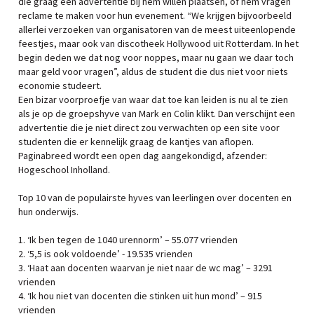
die graag een advertentie bij hem willen plaatsen, of hem vragen
reclame te maken voor hun evenement. “We krijgen bijvoorbeeld
allerlei verzoeken van organisatoren van de meest uiteenlopende
feestjes, maar ook van discotheek Hollywood uit Rotterdam. In het
begin deden we dat nog voor noppes, maar nu gaan we daar toch
maar geld voor vragen”, aldus de student die dus niet voor niets
economie studeert.
Een bizar voorproefje van waar dat toe kan leiden is nu al te zien
als je op de groepshyve van Mark en Colin klikt. Dan verschijnt een
advertentie die je niet direct zou verwachten op een site voor
studenten die er kennelijk graag de kantjes van aflopen.
Paginabreed wordt een open dag aangekondigd, afzender:
Hogeschool Inholland.
Top 10 van de populairste hyves van leerlingen over docenten en
hun onderwijs.
1. ‘Ik ben tegen de 1040 urennorm’ – 55.077 vrienden
2. ‘5,5 is ook voldoende’ - 19.535 vrienden
3. ‘Haat aan docenten waarvan je niet naar de wc mag’ – 3291
vrienden
4. ‘Ik hou niet van docenten die stinken uit hun mond’ – 915
vrienden