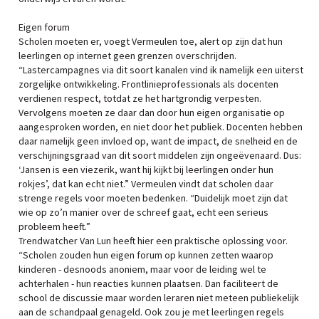
Eigen forum
Scholen moeten er, voegt Vermeulen toe, alert op zijn dat hun
leerlingen op internet geen grenzen overschrijden.
“Lastercampagnes via dit soort kanalen vind ik namelijk een uiterst
zorgelijke ontwikkeling. Frontlinieprofessionals als docenten
verdienen respect, totdat ze het hartgrondig verpesten.
Vervolgens moeten ze daar dan door hun eigen organisatie op
aangesproken worden, en niet door het publiek. Docenten hebben
daar namelijk geen invloed op, want de impact, de snelheid en de
verschijningsgraad van dit soort middelen zijn ongeëvenaard. Dus:
‘Jansen is een viezerik, want hij kijkt bij leerlingen onder hun
rokjes’, dat kan echt niet.” Vermeulen vindt dat scholen daar
strenge regels voor moeten bedenken. “Duidelijk moet zijn dat
wie op zo’n manier over de schreef gaat, echt een serieus
probleem heeft.”
Trendwatcher Van Lun heeft hier een praktische oplossing voor.
“Scholen zouden hun eigen forum op kunnen zetten waarop
kinderen - desnoods anoniem, maar voor de leiding wel te
achterhalen - hun reacties kunnen plaatsen. Dan faciliteert de
school de discussie maar worden leraren niet meteen publiekelijk
aan de schandpaal genageld. Ook zou je met leerlingen regels