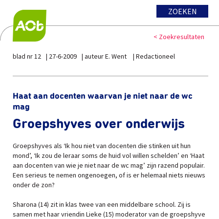
ZOEKEN
< Zoekresultaten
blad nr 12
27-6-2009
auteur E. Went
Redactioneel
Haat aan docenten waarvan je niet naar de wc
mag
Groepshyves over onderwijs
Groepshyves als ‘Ik hou niet van docenten die stinken uit hun
mond’, ‘Ik zou de leraar soms de huid vol willen schelden’ en ‘Haat
aan docenten van wie je niet naar de wc mag’ zijn razend populair.
Een serieus te nemen ongenoegen, of is er helemaal niets nieuws
onder de zon?
Sharona (14) zit in klas twee van een middelbare school. Zij is
samen met haar vriendin Lieke (15) moderator van de groepshyve