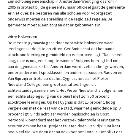
Een scholengemeenschap in Amsterdam-West ging daarom in
2005 in protest bij de gemeente, maar officieel gaat de gemeente
er niet over. De besturen van alle scholen voor voortgezet
onderwijs moeten de spreiding in de regio zelf regelen. De
gemeente moet alleen zorgen dat er gebouwen zijn.
Witte bolwerken
De meeste gymnasia gaan door voor witte bolwerken waar
leerlingen uit de elite op zitten. Ger Smit schat dat het aantal
allochtone leerlingen gemiddeld op een procent ligt. “Dat is heel
laag, daar is nog een hoop te winnen.” Volgens hem ligt het niet
aan de gymnasia zelf. In Amsterdam wordt zelfs actief geworven,
onder andere met spitsklassen en andere cursussen. Raeven en
Van Rijn zijn er trots op dat het Cygnus, net als het Pieter
Nieuwland College, een groot aantal leerlingen uit
achterstandsgezinnen heeft. Het Pieter Nieuwland is volgens hen
een echte afspiegeling van de buurt met zo’n 50 procent
allochtone leerlingen. Op het Cygnus is dat 25 procent, hoog
vergeleken met de rest van de stad, waar het gemiddelde op 9
procent ligt. Sinds acht jaar worden basisscholen in Oost
persoonlijk benaderd met het verzoek talentvolle leerlingen te
scouten om hen het 8+ project te laten doen. Van Rijn: “Dat kost
heel veel tijd. We doen dat nu ook voor het Cygnus. Het blijkt dat