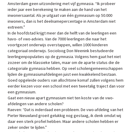
Amsterdam geen uitzondering met vijf gymnasia. “Ik probeer
ieder jaar een berekening te maken aan de hand van het
inwonersaantal. Als je uitgaat van één gymnasium op 50.000
inwoners, dan is het deelnamepercentage in Amsterdam niet
extreem.”
In de hoofdstad krijgt meer dan de helft van de leerlingen een
havo- of vwo-advies. Van de 7000 leerlingen die naar het
voortgezet onderwijs overstappen, willen 1000 kinderen
categoriaal onderwijs. Socioloog Don Weenink bestudeerde
leerlingenpopulaties op de gymnasia. Volgens hem gaat het niet
zozeer om de klassieke talen, maar om de aparte status die de
categoriale gymnasia hebben. Op veel scholengemeenschappen
lijden de gymnasiumafdelingen juist een kwakkelend bestaan.
Goed opgeleide ouders van allochtone komaf zullen volgens hem
eerder kiezen voor een school met een tweetalig traject dan voor
een gymnasium.
Gaat een nieuw apart gymnasium niet ten koste van de vwo-
afdelingen van andere scholen?
Raeven: “Dat is inderdaad een probleem. De vwo-afdeling van het
Pieter Nieuwland groeit gelukkig nog gestaag, ik denk omdat wij
daar een sterk profiel hebben. Maar andere scholen hebben er
zeker onder te lijden.”