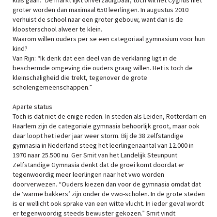
klas gaan.” De markt lijkt onverzadigbaar, toch wil het Cygnus niet
groter worden dan maximaal 650 leerlingen. In augustus 2010
verhuist de school naar een groter gebouw, want dan is de
kloosterschool alweer te klein.
Waarom willen ouders per se een categoriaal gymnasium voor hun
kind?
Van Rijn: “Ik denk dat een deel van de verklaring ligt in de
beschermde omgeving die ouders graag willen. Het is toch de
kleinschaligheid die trekt, tegenover de grote
scholengemeenschappen.”
Aparte status
Toch is dat niet de enige reden. In steden als Leiden, Rotterdam en
Haarlem zijn de categoriale gymnasia behoorlijk groot, maar ook
daar loopt het ieder jaar weer storm. Bij de 38 zelfstandige
gymnasia in Nederland steeg het leerlingenaantal van 12.000 in
1970 naar 25.500 nu. Ger Smit van het Landelijk Steunpunt
Zelfstandige Gymnasia denkt dat de groei komt doordat er
tegenwoordig meer leerlingen naar het vwo worden
doorverwezen. “Ouders kiezen dan voor de gymnasia omdat dat
de ‘warme bakkers’ zijn onder de vwo-scholen. In de grote steden
is er wellicht ook sprake van een witte vlucht. In ieder geval wordt
er tegenwoordig steeds bewuster gekozen.” Smit vindt