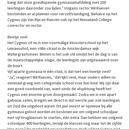
bang dat onze goedlopende gymnasiumafdeling met 200
leerlingen daaronder zou lijden.” Volgens rector Wil Raeven
bestonden er al plannen voor verzelfstandiging. Behalve op het
Cygnus zijn Van Rijn en Raeven ook op het Nieuwland College
conrector en rector.
Beetje veel
Het Cygnus zit nu in een voormalige kloosterschool op het
Linnaeushof, een stille straat in de Amsterdamse wijk
Watergraafsmeer. Binnen is het ook stil omdat het de dag is van
de maatschappelijke stage, de leerlingen zijn uitgewaaierd over
de buurt.
Vijf aparte gymnasia in één stad, is dat niet een beetje veel?
“Ja”, reageert Wil Raeven, “dat lijkt veel, maar ouders willen nu
eenmaal graag een categoriale school voor hun kind. Wij zijn daar
een goed voorbeeld van, want sinds de afsplitsing heeft het
Cygnus een enorme groei doorgemaakt. Zodra we in een apart
gebouw zaten, kregen we direct in dat eerste jaar ook leerlingen
uit Zuid die uitgeloot waren. Dit jaar moest er opnieuw bij alle
gymnasia geloot worden en besloten we om volgend schooljaar
met vijf brugklassen te starten, één extra. Dan hebben we volgend
schooljaar 400 leerlingen, terwijl de klassen nog maar tot de vijfde