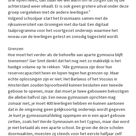
drie vijven heeft, dan slaan we wel alarm om te zorgen dat hij die
achterstand weer inhaalt. Er is ook geen grotere uitval onder deze
groep vergeleken met de andere leerlingen.”
Volgend schooljaar start het Erasmiaans samen met de
rijksuniversiteit van Groningen met dia-taal. Een digitaal
taalprogramma voor het voortgezet onderwijs waarmee het
niveau van de leerlingen getest en zonodig bijgesteld wordt.
Grenzen
Hoe moet het verder als de behoefte aan aparte gymnasia blijft
toenemen? Ger Smit denkt dat het nog niet zo makkelijk is het
huidige volume op te rekken. “Alle gymnasia zijn door hun
reservecapaciteit heen en lopen tegen hun grenzen op. Maar
echte oplossingen zijn er niet. Het Barlaeus of het Vossius in
Amsterdam zouden bijvoorbeeld kunnen besluiten een tweede
gebouw te openen, maar dan moet je twee gebouwen bekostigen
die allebei halfvol zijn. Een nieuw gymnasium oprichten mag
zomaar niet, je moet 400 leerlingen hebben en kunnen aantonen
dat in de omgeving geen gelijksoortig onderwijs wordt gegeven.
Je kunt je gymnasiumafdeling oppimpen en in een apart gebouw
zetten, zoals het Vierde Gymnasium en het Cygnus, maar dan word
je niet betaald als een aparte school. De groei die deze scholen
doormaakten, moesten zij steeds voor het eerste halfjaar zelf