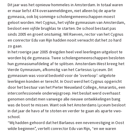
Dit jaar was het opnieuw hommeles in Amsterdam. In totaal waren
er maar liefst 474 overaanmeldingen, niet alleen bij de aparte
gymnasia, ook bij sommige scholengemeenschappen moest
geloot worden. Het Cygnus, het vijfde gymnasium van Amsterdam,
besloot een vijfde brugklas te starten. De school bestaat pas
sinds 2005 en groeit onstuimig. Wil Raeven, rector van het Cygnus
en conrector Edu van Rijn hadden nooit verwacht dat het zo hard
zo gaan.
In het roerige jaar 2005 dreigden heel veel leerlingen uitgeloot te
worden bij de gymnasia. Twee scholengemeenschappen besloten
hun gymnasiumafdeling af te splitsen. Amsterdam-West kreeg het
Vierde Gymnasium, afkomstig van het Cartesius Lyceum. Dit
gymnasium was vooral bedoeld voor de ’overloop’: uitgelote
leerlingen konden er terecht. In Oost werd het Cygnus opgericht
door het bestuur van het Pieter Nieuwland College, Amarantis, een
interconfessionele onderwijsgroep. Het besluit werd overhaast
genomen omdat men vanwege alle nieuwe ontwikkelingen bang
was de boot te missen. Want ook het Amsterdams Lyceum besloot
in dat jaar de havo af te stoten en verder te gaan als aparte vwo-
school.
“Wij hadden gehoord dat het Barlaeus een nevenvestiging in Oost
wilde beginnen”, vertelt conrector Edu van Rijn, “en we waren