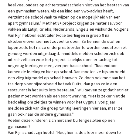
heel veel ouders op achterstandsscholen niet van het bestaan van
een gymnasium weten. Als een kind een vwo-advies heeft,
verzuimt de school vaak te wijzen op de mogelijkheid van een
apart gymnasium.” Met het 8+ project krijgen ze materiaal voor
vakken als Latijn, Grieks, Nederlands, Engels en wiskunde. Volgens
Van Rijn hebben echt talentvolle leerlingen in groep 8 na
oktober/november niet zoveel te doen. Ze kennen de stof en
lopen zelfs het risico onderpresteerder te worden omdat ze niet
genoeg worden uitgedaagd. Inmiddels melden scholen zich ook
uit zichzelf aan voor het project. Jaarlijks doen er tachtig tot
negentig leerlingen mee, vier per basisschool. “Tussendoor
komen de leerlingen hier op school. Dan moeten ze bijvoorbeeld
een vliegtuigmodel op schaal bouwen. Ze doen ook mee aan het
taaldorp voor bijvoorbeeld het vak Duits, dan gaan ze in een
restaurant in het Duits iets bestellen.” Wil Raeven zegt dat het niet
gezien moet worden als een soort werving. “Het is zeker niet de
bedoeling om zieltjes te winnen voor het Cygnus. Vorig jaar
meldden zich van die groep twintig leerlingen hier aan, maar ze
gaan ook naar de andere gymnasia.”
Voelen deze kinderen zich niet snel buitengesloten op een
gymnasium?
Van Rijn schudt zijn hoofd. “Nee, hier is de sfeer meer down to