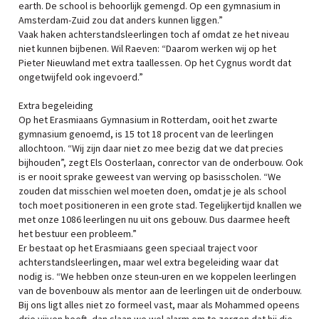
earth. De school is behoorlijk gemengd. Op een gymnasium in
Amsterdam-Zuid zou dat anders kunnen liggen.”
Vaak haken achterstandsleerlingen toch af omdat ze het niveau
niet kunnen bijbenen. Wil Raeven: “Daarom werken wij op het
Pieter Nieuwland met extra taallessen. Op het Cygnus wordt dat
ongetwijfeld ook ingevoerd.”
Extra begeleiding
Op het Erasmiaans Gymnasium in Rotterdam, ooit het zwarte
gymnasium genoemd, is 15 tot 18 procent van de leerlingen
allochtoon. “Wij zijn daar niet zo mee bezig dat we dat precies
bijhouden”, zegt Els Oosterlaan, conrector van de onderbouw. Ook
is er nooit sprake geweest van werving op basisscholen. “We
zouden dat misschien wel moeten doen, omdat je je als school
toch moet positioneren in een grote stad. Tegelijkertijd knallen we
met onze 1086 leerlingen nu uit ons gebouw. Dus daarmee heeft
het bestuur een probleem.”
Er bestaat op het Erasmiaans geen speciaal traject voor
achterstandsleerlingen, maar wel extra begeleiding waar dat
nodig is. “We hebben onze steun-uren en we koppelen leerlingen
van de bovenbouw als mentor aan de leerlingen uit de onderbouw.
Bij ons ligt alles niet zo formeel vast, maar als Mohammed opeens