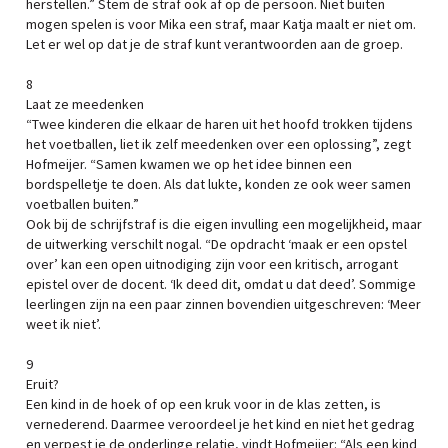
herstellen.” Stem de straf ook af op de persoon. Niet buiten
mogen spelen is voor Mika een straf, maar Katja maalt er niet om.
Let er wel op dat je de straf kunt verantwoorden aan de groep.
8
Laat ze meedenken
“Twee kinderen die elkaar de haren uit het hoofd trokken tijdens
het voetballen, liet ik zelf meedenken over een oplossing”, zegt
Hofmeijer. “Samen kwamen we op het idee binnen een
bordspelletje te doen. Als dat lukte, konden ze ook weer samen
voetballen buiten.”
Ook bij de schrijfstraf is die eigen invulling een mogelijkheid, maar
de uitwerking verschilt nogal. “De opdracht ‘maak er een opstel
over’ kan een open uitnodiging zijn voor een kritisch, arrogant
epistel over de docent. ‘Ik deed dit, omdat u dat deed’. Sommige
leerlingen zijn na een paar zinnen bovendien uitgeschreven: ‘Meer
weet ik niet’.
9
Eruit?
Een kind in de hoek of op een kruk voor in de klas zetten, is
vernederend. Daarmee veroordeel je het kind en niet het gedrag
en verpest je de onderlinge relatie, vindt Hofmeijer: “Als een kind