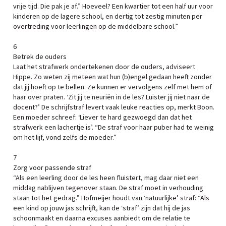
vrije tijd. Die pak je af.” Hoeveel? Een kwartier tot een half uur voor
kinderen op de lagere school, en dertig tot zestig minuten per
overtreding voor leerlingen op de middelbare school.”
6
Betrek de ouders
Laat het strafwerk ondertekenen door de ouders, adviseert
Hippe. Zo weten zij meteen wat hun (b)engel gedaan heeft zonder
dat jij hoeft op te bellen. Ze kunnen er vervolgens zelf met hem of
haar over praten. ‘Zit jij te neuriën in de les? Luister jij niet naar de
docent?’ De schrijfstraf levert vaak leuke reacties op, merkt Boon.
Een moeder schreef: ‘Liever te hard gezwoegd dan dat het
strafwerk een lachertje is’. “De straf voor haar puber had te weinig
om het lijf, vond zelfs de moeder.”
7
Zorg voor passende straf
“Als een leerling door de les heen fluistert, mag daar niet een
middag nablijven tegenover staan. De straf moet in verhouding
staan tot het gedrag.” Hofmeijer houdt van ‘natuurlijke’ straf: “Als
een kind op jouw jas schrijft, kan de ‘straf’ zijn dat hij de jas
schoonmaakt en daarna excuses aanbiedt om de relatie te