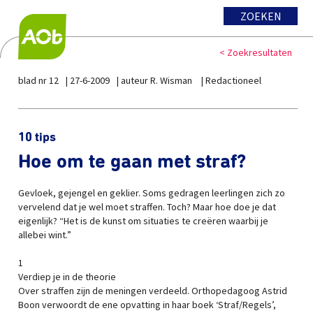
ZOEKEN
< Zoekresultaten
blad nr 12
27-6-2009
auteur R. Wisman
Redactioneel
10 tips
Hoe om te gaan met straf?
Gevloek, gejengel en geklier. Soms gedragen leerlingen zich zo
vervelend dat je wel moet straffen. Toch? Maar hoe doe je dat
eigenlijk? “Het is de kunst om situaties te creëren waarbij je
allebei wint.”
1
Verdiep je in de theorie
Over straffen zijn de meningen verdeeld. Orthopedagoog Astrid
Boon verwoordt de ene opvatting in haar boek ‘Straf/Regels’,