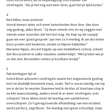
vindt Astrid Boon, als orthopedagoog voorstander van
strafregels. “Als je het nog een keer doet, gaat het je tijd kosten.”
4
Niet lullen, maar poetsen
Vooral tieners laten zich meer beïnvloeden door doe- dan door
zeg-gedrag, aldus Boon. “Zij doen steeds iets en wij zeggen met
steeds meer woorden dat het niet mag. Als klap op de vuurpijl
gaan we een ‘goed gesprek’ aan met zo’n leerling. Ik zie docenten
boos praten met kinderen, omdat ze blijven babbelen.”
Marianne Hippe, docent Engels op een middelbare school, erkent
dat discussiëren in zulke situaties zelden helpt. “Met praten win je
ze dan niet. Bovendien verlies je kostbare lestijd.”
5
Pak leerlingen tijd af
Astrid Boon adviseert strafregels waarin het ongewenste gedrag
kort en duidelijk benoemd staat, zoals: ‘Het is onverstandig van mij
om in de les te neuriën. Daarmee leid ik de klas af. Voortaan stop ik
na één waarschuwing, anders moet ik er weer strafregels over
schrijven’. Deze alinea moet de leerling een aantal keren
overschrijven. Zo’n geregisseerde afhandeling van een incident
werkt perfect, zegt Boon. “De leerling mist geen schooltijd, maar