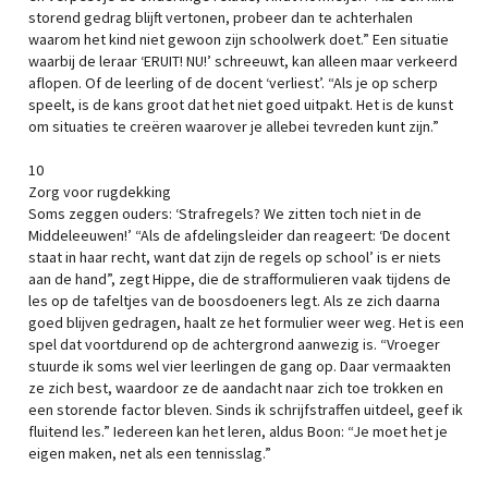
storend gedrag blijft vertonen, probeer dan te achterhalen
waarom het kind niet gewoon zijn schoolwerk doet.” Een situatie
waarbij de leraar ‘ERUIT! NU!’ schreeuwt, kan alleen maar verkeerd
aflopen. Of de leerling of de docent ‘verliest’. “Als je op scherp
speelt, is de kans groot dat het niet goed uitpakt. Het is de kunst
om situaties te creëren waarover je allebei tevreden kunt zijn.”
10
Zorg voor rugdekking
Soms zeggen ouders: ‘Strafregels? We zitten toch niet in de
Middeleeuwen!’ “Als de afdelingsleider dan reageert: ‘De docent
staat in haar recht, want dat zijn de regels op school’ is er niets
aan de hand”, zegt Hippe, die de strafformulieren vaak tijdens de
les op de tafeltjes van de boosdoeners legt. Als ze zich daarna
goed blijven gedragen, haalt ze het formulier weer weg. Het is een
spel dat voortdurend op de achtergrond aanwezig is. “Vroeger
stuurde ik soms wel vier leerlingen de gang op. Daar vermaakten
ze zich best, waardoor ze de aandacht naar zich toe trokken en
een storende factor bleven. Sinds ik schrijfstraffen uitdeel, geef ik
fluitend les.” Iedereen kan het leren, aldus Boon: “Je moet het je
eigen maken, net als een tennisslag.”