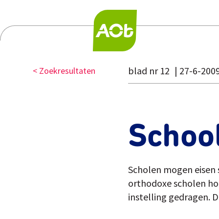
blad nr 12
27-6-200
< Zoekresultaten
Schoo
Scholen mogen eisen s
orthodoxe scholen hom
instelling gedragen. D