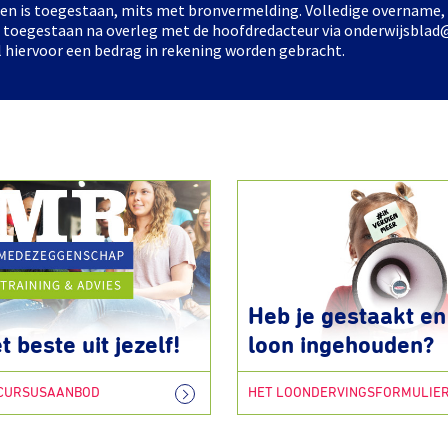
elen is toegestaan, mits met bronvermelding. Volledige overname,
ts toegestaan na overleg met de hoofdredacteur via onderwijsblad
l hiervoor een bedrag in rekening worden gebracht.
Heb je gestaakt en 
t beste uit jezelf!
loon ingehouden?
 CURSUSAANBOD
HET LOONDERVINGSFORMULIE