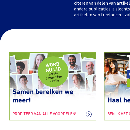
citeren van delen van artik
andere publicaties is slech
artikelen van freelancers za
Samen bereiken we
meer!
Haal he
PROFITEER VAN ALLE VOORDELEN!
BEKIJK HET