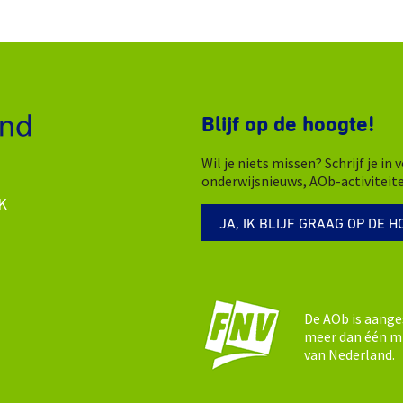
Blijf op de hoogte!
Wil je niets missen? Schrijf je i
onderwijsnieuws, AOb-activiteit
K
JA, IK BLIJF GRAAG OP DE H
De AOb is aange
meer dan één mi
van Nederland.