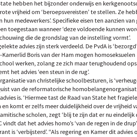
State hebben het bijzonder onderwijs en kerkgenoots
ote vrijheid om ‘beroepsvereisten’ te stellen. Ze hebb
an hun medewerkers’. Specifieke eisen ten aanzien van 
lleen toegestaan wanneer ‘deze voldoende kunnen wor
houwing die de grondslag van de instelling vormt’.
gelekte advies zijn sterk verdeeld. De PvdA is ‘bezorgd’
66-Kamerlid Boris van der Ham mogen homoseksuelen m
school werken, zolang ze zich maar terughoudend ops
emt het advies ‘een steun in de rug’.
ganisatie van christelijke schoolbesturen, is ‘verheug
uist van de reformatorische homobelangenorganisati
advies is. ‘Hiermee tast de Raad van State het fragiel
en komt er zelfs meer duidelijkheid over de vrijheid v
mitische scholen, zegt ‘blij te zijn dat er nu eindelijk d
vindt dat het advies homo’s ‘van de regen in de drup’
ant is ‘verbijsterd’. “Als regering en Kamer dit advie