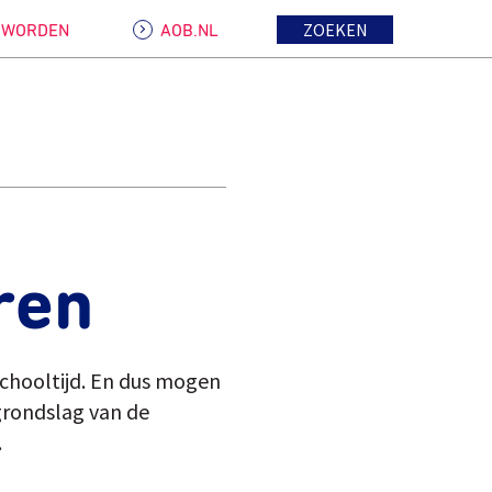
ZOEKEN
D WORDEN
AOB.NL
ren
schooltijd. En dus mogen
grondslag van de
.