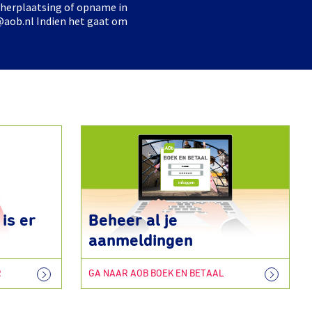
 herplaatsing of opname in
@aob.nl Indien het gaat om
is er
Beheer al je
aanmeldingen
R
GA NAAR AOB BOEK EN BETAAL