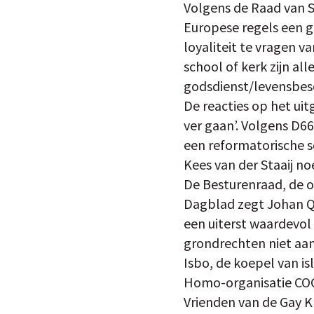
Volgens de Raad van 
Europese regels een gr
loyaliteit te vragen v
school of kerk zijn a
godsdienst/levensbesc
De reacties op het uit
ver gaan’. Volgens D
een reformatorische 
Kees van der Staaij no
De Besturenraad, de or
Dagblad zegt Johan Q
een uiterst waardevol 
grondrechten niet aan 
Isbo, de koepel van isla
Homo-organisatie COC 
Vrienden van de Gay Kr