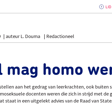
LI
9
auteur L. Douma
Redactioneel
l mag homo we
tellen aan het gedrag van leerkrachten, ook buiten 
oseksuele docenten weren die zich in strijd met de 
at staat in een uitgelekt advies van de Raad van State