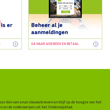
is er
Beheer al je
aanmeldingen
R
GA NAAR AOB BOEK EN BETAAL
n voor één van onze nieuwsbrieven en blijf op de hoogte van het
en en de onderwerpen uit het Onderwijsblad.