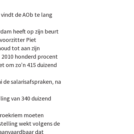
 vindt de AOb te lang
dam heeft op zijn beurt
oorzitter Piet
oud tot aan zijn
 in 2010 honderd procent
 het om zo’n 415 duizend
i de salarisafspraken, na
ling van 340 duizend
 broekriem moeten
stelling wekt volgens de
naanvaardbaar dat