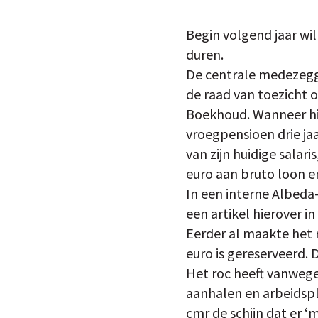
Begin volgend jaar wi
duren.
De centrale medezegge
de raad van toezicht 
Boekhoud. Wanneer hij 
vroegpensioen drie jaa
van zijn huidige salar
euro aan bruto loon e
In een interne Albeda-
een artikel hierover 
Eerder al maakte het 
euro is gereserveerd. 
Het roc heeft vanweg
aanhalen en arbeidspl
cmr de schijn dat er 