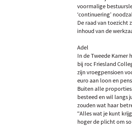
voormalige bestuursled
‘continuering’ noodzake
De raad van toezicht 
inhoud van de werkza
Adel
In de Tweede Kamer hee
bij roc Friesland Coll
zijn vroegpensioen voo
euro aan loon en pens
Buiten alle proporties
besteed en wil langs 
zouden wat haar betr
“Alles wat je kunt kri
hoger de plicht om sob