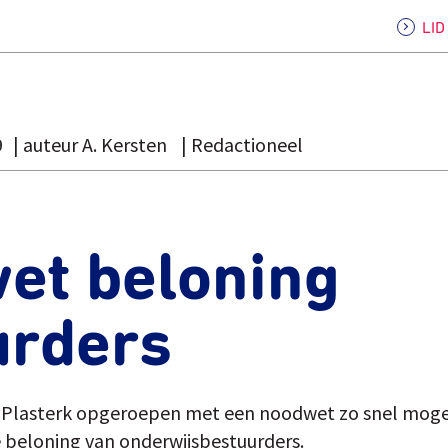
LI
9
auteur A. Kersten
Redactioneel
et beloning
urders
r Plasterk opgeroepen met een noodwet zo snel mogel
e beloning van onderwijsbestuurders.