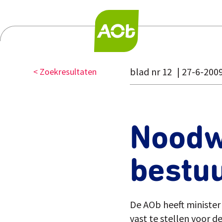
blad nr 12
27-6-200
< Zoekresultaten
Noodw
bestu
De AOb heeft ministe
vast te stellen voor d