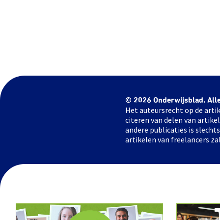
© 2026 Onderwijsblad. All
Het auteursrecht op de artik
citeren van delen van artik
andere publicaties is slech
artikelen van freelancers za