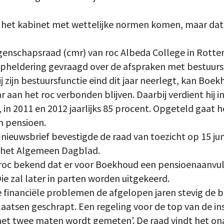
l het kabinet met wettelijke normen komen, maar dat
nschapsraad (cmr) van roc Albeda College in Rotter
opheldering gevraagd over de afspraken met bestuursv
zijn bestuursfunctie eind dit jaar neerlegt, kan Boekh
r aan het roc verbonden blijven. Daarbij verdient hij
is, in 2011 en 2012 jaarlijks 85 procent. Opgeteld gaat
n pensioen.
nieuwsbrief bevestigde de raad van toezicht op 15 jun
in het Algemeen Dagblad.
roc bekend dat er voor Boekhoud een pensioenaanvul
Die zal later in parten worden uitgekeerd.
e financiële problemen de afgelopen jaren stevig de
aatsen geschrapt. Een regeling voor de top van de in
‘met twee maten wordt gemeten’. De raad vindt het o