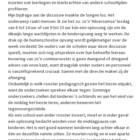
moeten ook leerlingen en leerkrachten van andere schooltijden
profiteren.
Mijn bijdrage aan de discussie maakte de tongen los. Het
onderwerp raakt mensen. Ik zie het zo: zo’n 'Hilversumse' lesdag
van 8 tot 14 uur of van 9 tot 15 uur kàn een oplossing zijn om de
dikwijls lange wachtlijsten in de kinderopvang weg te werken. De
druk op de buitenschoolse opvang wordt gelijkmatiger over de
week verdeeld. De ouders van de scholen waar deze discussie
speelt, moeten zich nog uitspreken over hun behoefte hieraan.
Invoering van zo’n continurooster is geen dwingend of dringend
advies van onze kant, want draagvlak onder ouders en personeel
is vanzelfsprekend cruciaal. Samen met de directie maken zíj de
afweging.
Onduidelijk is welk rooster pedagogisch gezien het beste uitpakt,
want de onderzoeken spreken elkaar tegen. Sommige
onderzoekers stellen dat kinderen 's ochtends en aan het eind van
de middag het beste leren, anderen beweren het
tegenovergestelde.
Als een school een ander rooster invoert, moet er in ieder geval
een oplossing bedacht worden voor de middagpauze van
kinderen. Het is niet goed wanneer kinderen lang achter elkaar in
één en dezelfde ruimte zitten. Ze moeten rustig en in een aparte