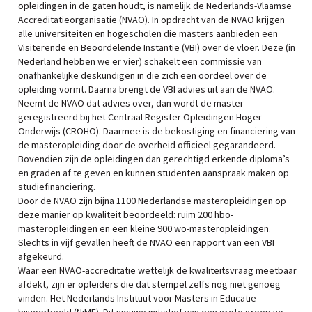
opleidingen in de gaten houdt, is namelijk de Nederlands-Vlaamse
Accreditatieorganisatie (NVAO). In opdracht van de NVAO krijgen
alle universiteiten en hogescholen die masters aanbieden een
Visiterende en Beoordelende Instantie (VBI) over de vloer. Deze (in
Nederland hebben we er vier) schakelt een commissie van
onafhankelijke deskundigen in die zich een oordeel over de
opleiding vormt. Daarna brengt de VBI advies uit aan de NVAO.
Neemt de NVAO dat advies over, dan wordt de master
geregistreerd bij het Centraal Register Opleidingen Hoger
Onderwijs (CROHO). Daarmee is de bekostiging en financiering van
de masteropleiding door de overheid officieel gegarandeerd.
Bovendien zijn de opleidingen dan gerechtigd erkende diploma’s
en graden af te geven en kunnen studenten aanspraak maken op
studiefinanciering.
Door de NVAO zijn bijna 1100 Nederlandse masteropleidingen op
deze manier op kwaliteit beoordeeld: ruim 200 hbo-
masteropleidingen en een kleine 900 wo-masteropleidingen.
Slechts in vijf gevallen heeft de NVAO een rapport van een VBI
afgekeurd.
Waar een NVAO-accreditatie wettelijk de kwaliteitsvraag meetbaar
afdekt, zijn er opleiders die dat stempel zelfs nog niet genoeg
vinden. Het Nederlands Instituut voor Masters in Educatie