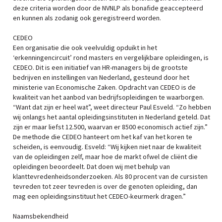
deze criteria worden door de NVNLP als bonafide geaccepteerd
en kunnen als zodanig ook geregistreerd worden.
CEDEO
Een organisatie die ook veelvuldig opduikt in het
‘erkenningencircuit’ rond masters en vergelijkbare opleidingen, is
CEDEO. Dit is een initiatief van HR-managers bij de grootste
bedrijven en instellingen van Nederland, gesteund door het
ministerie van Economische Zaken. Opdracht van CEDEO is de
kwaliteit van het aanbod van bedrijfsopleidingen te waarborgen.
“Want dat zijn er heel wat”, weet directeur Paul Esveld. “Zo hebben
wij onlangs het aantal opleidingsinstituten in Nederland geteld. Dat
zijn er maar liefst 12.500, waarvan er 8500 economisch actief zijn.”
De methode die CEDEO hanteert om het kaf van het koren te
scheiden, is eenvoudig. Esveld: “Wij kijken niet naar de kwaliteit
van de opleidingen zelf, maar hoe de markt ofwel de cliënt die
opleidingen beoordeelt. Dat doen wij met behulp van
klanttevredenheidsonderzoeken. Als 80 procent van de cursisten
tevreden tot zeer tevreden is over de genoten opleiding, dan
mag een opleidingsinstituut het CEDEO-keurmerk dragen.”
Naamsbekendheid