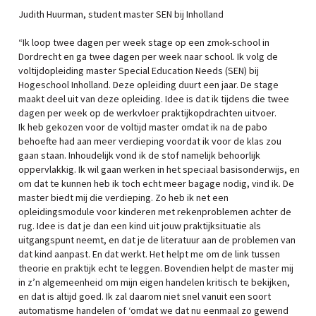
Judith Huurman, student master SEN bij Inholland
“Ik loop twee dagen per week stage op een zmok-school in
Dordrecht en ga twee dagen per week naar school. Ik volg de
voltijdopleiding master Special Education Needs (SEN) bij
Hogeschool Inholland. Deze opleiding duurt een jaar. De stage
maakt deel uit van deze opleiding. Idee is dat ik tijdens die twee
dagen per week op de werkvloer praktijkopdrachten uitvoer.
Ik heb gekozen voor de voltijd master omdat ik na de pabo
behoefte had aan meer verdieping voordat ik voor de klas zou
gaan staan. Inhoudelijk vond ik de stof namelijk behoorlijk
oppervlakkig. Ik wil gaan werken in het speciaal basisonderwijs, en
om dat te kunnen heb ik toch echt meer bagage nodig, vind ik. De
master biedt mij die verdieping. Zo heb ik net een
opleidingsmodule voor kinderen met rekenproblemen achter de
rug. Idee is dat je dan een kind uit jouw praktijksituatie als
uitgangspunt neemt, en dat je de literatuur aan de problemen van
dat kind aanpast. En dat werkt. Het helpt me om de link tussen
theorie en praktijk echt te leggen. Bovendien helpt de master mij
in z’n algemeenheid om mijn eigen handelen kritisch te bekijken,
en dat is altijd goed. Ik zal daarom niet snel vanuit een soort
automatisme handelen of ‘omdat we dat nu eenmaal zo gewend