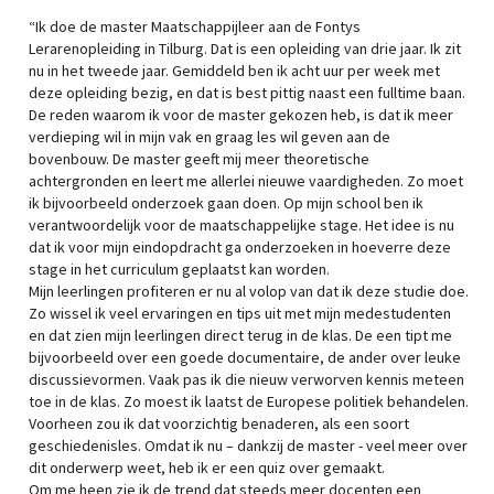
“Ik doe de master Maatschappijleer aan de Fontys
Lerarenopleiding in Tilburg. Dat is een opleiding van drie jaar. Ik zit
nu in het tweede jaar. Gemiddeld ben ik acht uur per week met
deze opleiding bezig, en dat is best pittig naast een fulltime baan.
De reden waarom ik voor de master gekozen heb, is dat ik meer
verdieping wil in mijn vak en graag les wil geven aan de
bovenbouw. De master geeft mij meer theoretische
achtergronden en leert me allerlei nieuwe vaardigheden. Zo moet
ik bijvoorbeeld onderzoek gaan doen. Op mijn school ben ik
verantwoordelijk voor de maatschappelijke stage. Het idee is nu
dat ik voor mijn eindopdracht ga onderzoeken in hoeverre deze
stage in het curriculum geplaatst kan worden.
Mijn leerlingen profiteren er nu al volop van dat ik deze studie doe.
Zo wissel ik veel ervaringen en tips uit met mijn medestudenten
en dat zien mijn leerlingen direct terug in de klas. De een tipt me
bijvoorbeeld over een goede documentaire, de ander over leuke
discussievormen. Vaak pas ik die nieuw verworven kennis meteen
toe in de klas. Zo moest ik laatst de Europese politiek behandelen.
Voorheen zou ik dat voorzichtig benaderen, als een soort
geschiedenisles. Omdat ik nu – dankzij de master - veel meer over
dit onderwerp weet, heb ik er een quiz over gemaakt.
Om me heen zie ik de trend dat steeds meer docenten een