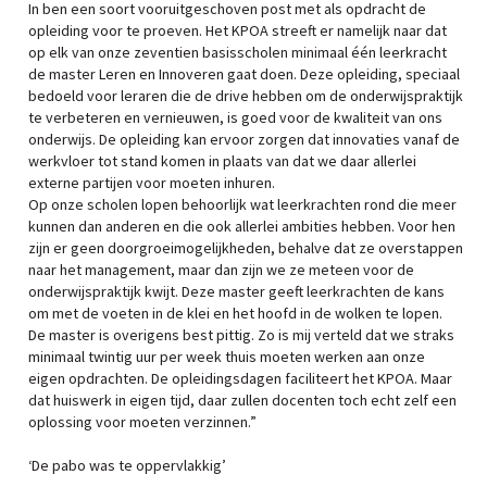
In ben een soort vooruitgeschoven post met als opdracht de
opleiding voor te proeven. Het KPOA streeft er namelijk naar dat
op elk van onze zeventien basisscholen minimaal één leerkracht
de master Leren en Innoveren gaat doen. Deze opleiding, speciaal
bedoeld voor leraren die de drive hebben om de onderwijspraktijk
te verbeteren en vernieuwen, is goed voor de kwaliteit van ons
onderwijs. De opleiding kan ervoor zorgen dat innovaties vanaf de
werkvloer tot stand komen in plaats van dat we daar allerlei
externe partijen voor moeten inhuren.
Op onze scholen lopen behoorlijk wat leerkrachten rond die meer
kunnen dan anderen en die ook allerlei ambities hebben. Voor hen
zijn er geen doorgroeimogelijkheden, behalve dat ze overstappen
naar het management, maar dan zijn we ze meteen voor de
onderwijspraktijk kwijt. Deze master geeft leerkrachten de kans
om met de voeten in de klei en het hoofd in de wolken te lopen.
De master is overigens best pittig. Zo is mij verteld dat we straks
minimaal twintig uur per week thuis moeten werken aan onze
eigen opdrachten. De opleidingsdagen faciliteert het KPOA. Maar
dat huiswerk in eigen tijd, daar zullen docenten toch echt zelf een
oplossing voor moeten verzinnen.”
‘De pabo was te oppervlakkig’