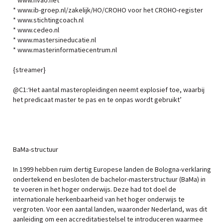
* www.nvao.net
* www.ib-groep.nl/zakelijk/HO/CROHO voor het CROHO-register
* www.stichtingcoach.nl
* www.cedeo.nl
* www.mastersineducatie.nl
* www.masterinformatiecentrum.nl
{streamer}
@C1:‘Het aantal masteropleidingen neemt explosief toe, waarbij
het predicaat master te pas en te onpas wordt gebruikt’
BaMa-structuur
In 1999 hebben ruim dertig Europese landen de Bologna-verklaring
ondertekend en besloten de bachelor-masterstructuur (BaMa) in
te voeren in het hoger onderwijs. Deze had tot doel de
internationale herkenbaarheid van het hoger onderwijs te
vergroten. Voor een aantal landen, waaronder Nederland, was dit
aanleiding om een accreditatiestelsel te introduceren waarmee