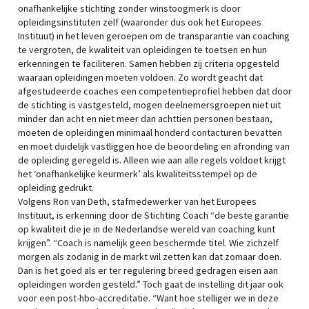
onafhankelijke stichting zonder winstoogmerk is door
opleidingsinstituten zelf (waaronder dus ook het Europees
Instituut) in het leven geroepen om de transparantie van coaching
te vergroten, de kwaliteit van opleidingen te toetsen en hun
erkenningen te faciliteren. Samen hebben zij criteria opgesteld
waaraan opleidingen moeten voldoen. Zo wordt geacht dat
afgestudeerde coaches een competentieprofiel hebben dat door
de stichting is vastgesteld, mogen deelnemersgroepen niet uit
minder dan acht en niet meer dan achttien personen bestaan,
moeten de opleidingen minimaal honderd contacturen bevatten
en moet duidelijk vastliggen hoe de beoordeling en afronding van
de opleiding geregeld is. Alleen wie aan alle regels voldoet krijgt
het ‘onafhankelijke keurmerk’ als kwaliteitsstempel op de
opleiding gedrukt.
Volgens Ron van Deth, stafmedewerker van het Europees
Instituut, is erkenning door de Stichting Coach “de beste garantie
op kwaliteit die je in de Nederlandse wereld van coaching kunt
krijgen”. “Coach is namelijk geen beschermde titel. Wie zichzelf
morgen als zodanig in de markt wil zetten kan dat zomaar doen.
Dan is het goed als er ter regulering breed gedragen eisen aan
opleidingen worden gesteld.” Toch gaat de instelling dit jaar ook
voor een post-hbo-accreditatie. “Want hoe stelliger we in deze