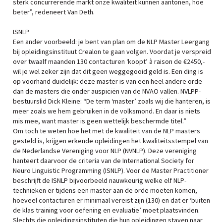
sterk concurrerende markt onze kwaliteit kunnen aantonen, hoe
beter”, redeneert Van Deth.
ISNLP
Een ander voorbeeld: je bent van plan om de NLP Master Leergang
bij opleidingsinstituut Crealon te gaan volgen. Voordat je verspreid
over twaalf maanden 130 contacturen ‘koopt’ à raison de €2450,-
wil je wel zeker zijn dat dit geen weggegooid geld is. Een ding is
op voorhand duidelijk: deze master is van een heel andere orde
dan de masters die onder auspiciën van de NVAO vallen. NVLPP-
bestuurslid Dick Kleine: “De term ‘master’ zoals wij die hanteren, is
meer zoals we hem gebruiken in de volksmond. En daar is niets
mis mee, want master is geen wettelijk beschermde titel.”
Om toch te weten hoe het met de kwaliteit van de NLP masters
gesteld is, krijgen erkende opleidingen het kwaliteitsstempel van
de Nederlandse Vereniging voor NLP (NVNLP). Deze vereniging
hanteert daarvoor de criteria van de International Society for
Neuro Linguistic Programming (ISNLP). Voor de Master Practitioner
beschrijft de ISNLP bijvoorbeeld nauwkeurig welke elf NLP-
technieken er tijdens een master aan de orde moeten komen,
hoeveel contacturen er minimaal vereist zijn (130) en dat er ‘buiten
de klas training voor oefening en evaluatie’ moet plaatsvinden.
Slechts die opleidingsinstituten die hun opleidingen staven naar