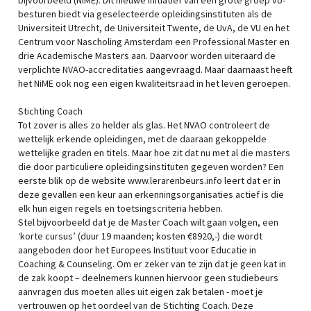
bijvoorbeeld (NiME). Dit nieuwe initiatief van een grote groep vo-
besturen biedt via geselecteerde opleidingsinstituten als de
Universiteit Utrecht, de Universiteit Twente, de UvA, de VU en het
Centrum voor Nascholing Amsterdam een Professional Master en
drie Academische Masters aan. Daarvoor worden uiteraard de
verplichte NVAO-accreditaties aangevraagd. Maar daarnaast heeft
het NiME ook nog een eigen kwaliteitsraad in het leven geroepen.
Stichting Coach
Tot zover is alles zo helder als glas. Het NVAO controleert de
wettelijk erkende opleidingen, met de daaraan gekoppelde
wettelijke graden en titels. Maar hoe zit dat nu met al die masters
die door particuliere opleidingsinstituten gegeven worden? Een
eerste blik op de website www.lerarenbeurs.info leert dat er in
deze gevallen een keur aan erkenningsorganisaties actief is die
elk hun eigen regels en toetsingscriteria hebben.
Stel bijvoorbeeld dat je de Master Coach wilt gaan volgen, een
‘korte cursus’ (duur 19 maanden; kosten €8920,-) die wordt
aangeboden door het Europees Instituut voor Educatie in
Coaching & Counseling. Om er zeker van te zijn dat je geen kat in
de zak koopt – deelnemers kunnen hiervoor geen studiebeurs
aanvragen dus moeten alles uit eigen zak betalen - moet je
vertrouwen op het oordeel van de Stichting Coach. Deze