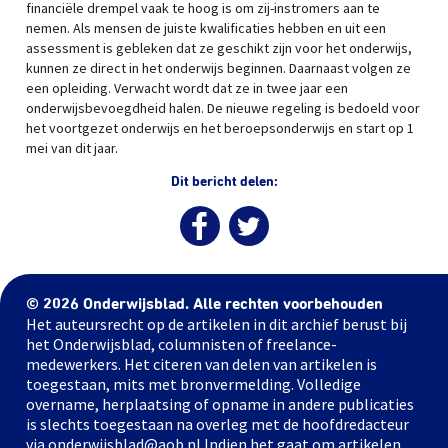
financiële drempel vaak te hoog is om zij-instromers aan te
nemen. Als mensen de juiste kwalificaties hebben en uit een
assessment is gebleken dat ze geschikt zijn voor het onderwijs,
kunnen ze direct in het onderwijs beginnen. Daarnaast volgen ze
een opleiding. Verwacht wordt dat ze in twee jaar een
onderwijsbevoegdheid halen. De nieuwe regeling is bedoeld voor
het voortgezet onderwijs en het beroepsonderwijs en start op 1
mei van dit jaar.
Dit bericht delen:
© 2026 Onderwijsblad. Alle rechten voorbehouden
Het auteursrecht op de artikelen in dit archief berust bij
het Onderwijsblad, columnisten of freelance-
medewerkers. Het citeren van delen van artikelen is
toegestaan, mits met bronvermelding. Volledige
overname, herplaatsing of opname in andere publicaties
is slechts toegestaan na overleg met de hoofdredacteur
via onderwijsblad@aob.nl Indien het gaat om artikelen