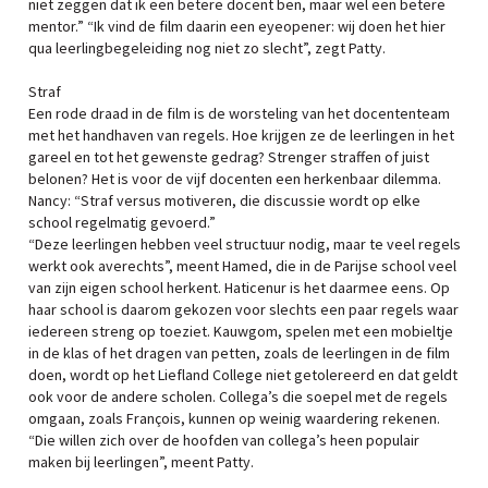
niet zeggen dat ik een betere docent ben, maar wel een betere
mentor.” “Ik vind de film daarin een eyeopener: wij doen het hier
qua leerlingbegeleiding nog niet zo slecht”, zegt Patty.
Straf
Een rode draad in de film is de worsteling van het docententeam
met het handhaven van regels. Hoe krijgen ze de leerlingen in het
gareel en tot het gewenste gedrag? Strenger straffen of juist
belonen? Het is voor de vijf docenten een herkenbaar dilemma.
Nancy: “Straf versus motiveren, die discussie wordt op elke
school regelmatig gevoerd.”
“Deze leerlingen hebben veel structuur nodig, maar te veel regels
werkt ook averechts”, meent Hamed, die in de Parijse school veel
van zijn eigen school herkent. Haticenur is het daarmee eens. Op
haar school is daarom gekozen voor slechts een paar regels waar
iedereen streng op toeziet. Kauwgom, spelen met een mobieltje
in de klas of het dragen van petten, zoals de leerlingen in de film
doen, wordt op het Liefland College niet getolereerd en dat geldt
ook voor de andere scholen. Collega’s die soepel met de regels
omgaan, zoals François, kunnen op weinig waardering rekenen.
“Die willen zich over de hoofden van collega’s heen populair
maken bij leerlingen”, meent Patty.