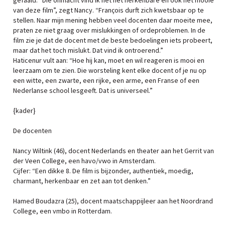
gefaald. “Die onmacht vind ik net het herkenbare en ook het mooie
van deze film”, zegt Nancy. “François durft zich kwetsbaar op te
stellen. Naar mijn mening hebben veel docenten daar moeite mee,
praten ze niet graag over mislukkingen of ordeproblemen. In de
film zie je dat de docent met de beste bedoelingen iets probeert,
maar dat het toch mislukt. Dat vind ik ontroerend.”
Haticenur vult aan: “Hoe hij kan, moet en wil reageren is mooi en
leerzaam om te zien. Die worsteling kent elke docent of je nu op
een witte, een zwarte, een rijke, een arme, een Franse of een
Nederlanse school lesgeeft. Dat is universeel.”
{kader}
De docenten
Nancy Wiltink (46), docent Nederlands en theater aan het Gerrit van
der Veen College, een havo/vwo in Amsterdam.
Cijfer: “Een dikke 8. De film is bijzonder, authentiek, moedig,
charmant, herkenbaar en zet aan tot denken.”
Hamed Boudazra (25), docent maatschappijleer aan het Noordrand
College, een vmbo in Rotterdam.