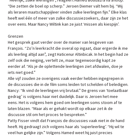
“Heerlijk, zulke leerlingen”, reageert Hamed Boudazra na afloop.
“Die zetten de boel op scherp.” Jeroen Diemer valt hem bij. “Wij
als leraren maatschappijleer vinden zulke leerlingen fijn.” Elke klas
heeft wel één of meer van zulke discussiezoekers, daar zijn ze het
over eens. Maar Nancy Wiltink kan ze juist ‘missen als kiespijn’.
Grenzen
Het gesprek gaat verder over de manier van lesgeven van
François. “Zo’n leerkracht die overal op ingaat, daar ergerde ik me
als leerling altijd aan”, zegt Haticenur Altinbicak. In het begin had ze
zelf ook die neiging, vertelt ze, maar tegenwoordig kapt ze
eerder af. “Als je de oplettende leerlingen ziet afdwalen, doe je
iets niet goed.”
Alle vijf zouden ze overigens vaak eerder hebben ingegrepen in
de discussies die in de film soms leiden tot schelden of beledigen.
Nancy: “Ik vind de leerlingen vrij brutaal.” De grens van ‘toelaatbaar
gedrag’ is volgens haar niet duidelijk. Daar is Jeroen het mee
eens. Het is volgens hem goed om leerlingen soms stoom af te
laten blazen. “Maar als er gehakt wordt op elkaar zet ik de
discussie stil om het proces te bespreken.”
Patty Fisser vindt dat François de discussies vaak niet in de hand
heeft. Hij gedraagt zich volgens haar als ‘superleerling’. “Hij wil te
veel hun gelijke zijn.” Volgens Hamed weet hij juist precies