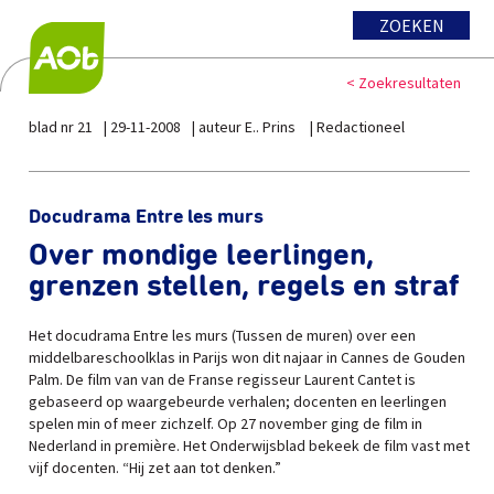
ZOEKEN
< Zoekresultaten
blad nr 21
29-11-2008
auteur E.. Prins
Redactioneel
Docudrama Entre les murs
Over mondige leerlingen,
grenzen stellen, regels en straf
Het docudrama Entre les murs (Tussen de muren) over een
middelbareschoolklas in Parijs won dit najaar in Cannes de Gouden
Palm. De film van van de Franse regisseur Laurent Cantet is
gebaseerd op waargebeurde verhalen; docenten en leerlingen
spelen min of meer zichzelf. Op 27 november ging de film in
Nederland in première. Het Onderwijsblad bekeek de film vast met
vijf docenten. “Hij zet aan tot denken.”