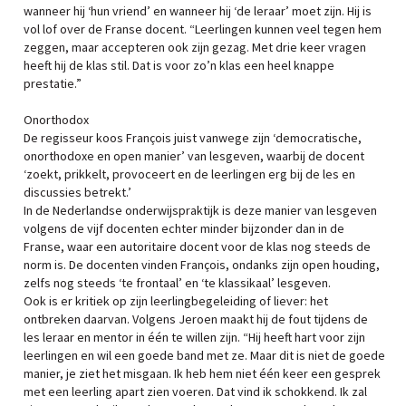
wanneer hij ‘hun vriend’ en wanneer hij ‘de leraar’ moet zijn. Hij is
vol lof over de Franse docent. “Leerlingen kunnen veel tegen hem
zeggen, maar accepteren ook zijn gezag. Met drie keer vragen
heeft hij de klas stil. Dat is voor zo’n klas een heel knappe
prestatie.”
Onorthodox
De regisseur koos François juist vanwege zijn ‘democratische,
onorthodoxe en open manier’ van lesgeven, waarbij de docent
‘zoekt, prikkelt, provoceert en de leerlingen erg bij de les en
discussies betrekt.’
In de Nederlandse onderwijspraktijk is deze manier van lesgeven
volgens de vijf docenten echter minder bijzonder dan in de
Franse, waar een autoritaire docent voor de klas nog steeds de
norm is. De docenten vinden François, ondanks zijn open houding,
zelfs nog steeds ‘te frontaal’ en ‘te klassikaal’ lesgeven.
Ook is er kritiek op zijn leerlingbegeleiding of liever: het
ontbreken daarvan. Volgens Jeroen maakt hij de fout tijdens de
les leraar en mentor in één te willen zijn. “Hij heeft hart voor zijn
leerlingen en wil een goede band met ze. Maar dit is niet de goede
manier, je ziet het misgaan. Ik heb hem niet één keer een gesprek
met een leerling apart zien voeren. Dat vind ik schokkend. Ik zal