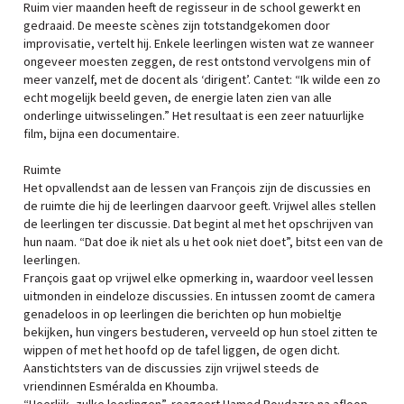
Ruim vier maanden heeft de regisseur in de school gewerkt en
gedraaid. De meeste scènes zijn totstandgekomen door
improvisatie, vertelt hij. Enkele leerlingen wisten wat ze wanneer
ongeveer moesten zeggen, de rest ontstond vervolgens min of
meer vanzelf, met de docent als ‘dirigent’. Cantet: “Ik wilde een zo
echt mogelijk beeld geven, de energie laten zien van alle
onderlinge uitwisselingen.” Het resultaat is een zeer natuurlijke
film, bijna een documentaire.
Ruimte
Het opvallendst aan de lessen van François zijn de discussies en
de ruimte die hij de leerlingen daarvoor geeft. Vrijwel alles stellen
de leerlingen ter discussie. Dat begint al met het opschrijven van
hun naam. “Dat doe ik niet als u het ook niet doet”, bitst een van de
leerlingen.
François gaat op vrijwel elke opmerking in, waardoor veel lessen
uitmonden in eindeloze discussies. En intussen zoomt de camera
genadeloos in op leerlingen die berichten op hun mobieltje
bekijken, hun vingers bestuderen, verveeld op hun stoel zitten te
wippen of met het hoofd op de tafel liggen, de ogen dicht.
Aanstichtsters van de discussies zijn vrijwel steeds de
vriendinnen Esméralda en Khoumba.