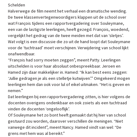
Schelden
Halverwege de film neemt het verhaal een dramatische wending.
De twee klassenvertegenwoordigers klappen uit de school over
wat François tijdens een rapportvergadering over Souleymane,
een van de lastigste leerlingen, heeft gezegd. François, woedend,
vergelijkt het gedrag van de twee meiden met dat van ‘sletjes’.
Wat volgt is een discussie die zo uit de hand loopt dat Souleymane
voor de ‘tuchtraad’ moet verschijnen. Verwijdering van school lijkt
onafwendbaar.
“François had sorry moeten zeggen”, meent Patty. Leerlingen
uitschelden is voor haar absoluut onbespreekbaar. Jeroen en
Hamed zijn daar makkelijker in. Hamed: “Ik kan best eens zeggen:
‘Jullie gedragen je als een stelletje kutwijven’.” Omgekeerd mogen
leerlingen hem dan ook voor lul of eikel uitmaken. “Het is geven en
nemen.”
Dat leerlingen bij een rapportvergadering zitten, is hier volgens de
docenten overigens ondenkbaar en ook zoiets als een tuchtraad
vinden de docenten ‘ongelooflijk’.
Of Souleymane het zo bont heeft gemaakt dat hij hier van school
gestuurd zou worden, daarover verschillen de meningen. “Niet
vanwege dit incident”, meent Nancy. Hamed vindt van wel: “De
grens met hem was al bereikt.”