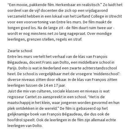
“Een mooie, pakkende film. Herkenbaar en realistisch.” Zo luidt het
oordeel van de vijf docenten die zich op een vrijdagavond
verzameld hebben in een lokaal van het Liefland College in Utrecht
voor een voorvertoning van Entre les murs. De film maakt de
tongen goed los. Na de lange zit - de film duurt ruim twee uur -
wordt er nog minstens net zo lang nagepraat. Over mondige
leerlingen, grenzen stellen, regels en straf.
Zwarte school
Entre les murs vertelt het verhaal van de klas van François
Bégaudeau, docent Frans aan Dolto, een middelbare school in
Parijs. Dolto is wat in Nederland een zwarte achterstandsschool
heet. De school is vergelijkbaar met de vroegere ‘middenschool’:
diverse niveaus zitten door elkaar. In de klas van François zitten
leerlingen tussen de 14 en 17 jaar.
Juist die mix van culturen, sociale klassen en niveaus is wat
regisseur Cantet zo aanspreekt in een school. “Het is de
maatschappij in het klein, waar jongeren worden gevormd en hun
plek ontdekken in de wereld.” De film is gebaseerd op het
gelijknamige boek van François Bégaudeau, die dus ook de
hoofdrol speelt. Ook de leerlingen in de film zijn allemaal echte
leerlingen van Dolto.