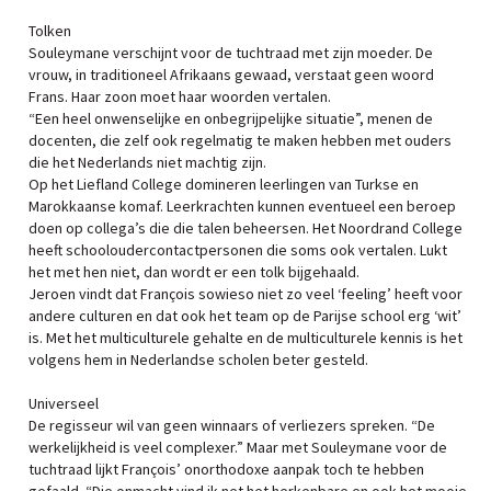
Tolken
Souleymane verschijnt voor de tuchtraad met zijn moeder. De
vrouw, in traditioneel Afrikaans gewaad, verstaat geen woord
Frans. Haar zoon moet haar woorden vertalen.
“Een heel onwenselijke en onbegrijpelijke situatie”, menen de
docenten, die zelf ook regelmatig te maken hebben met ouders
die het Nederlands niet machtig zijn.
Op het Liefland College domineren leerlingen van Turkse en
Marokkaanse komaf. Leerkrachten kunnen eventueel een beroep
doen op collega’s die die talen beheersen. Het Noordrand College
heeft schooloudercontactpersonen die soms ook vertalen. Lukt
het met hen niet, dan wordt er een tolk bijgehaald.
Jeroen vindt dat François sowieso niet zo veel ‘feeling’ heeft voor
andere culturen en dat ook het team op de Parijse school erg ‘wit’
is. Met het multiculturele gehalte en de multiculturele kennis is het
volgens hem in Nederlandse scholen beter gesteld.
Universeel
De regisseur wil van geen winnaars of verliezers spreken. “De
werkelijkheid is veel complexer.” Maar met Souleymane voor de
tuchtraad lijkt François’ onorthodoxe aanpak toch te hebben