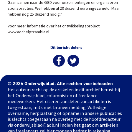
Gaan samen naar de GGD voor onze inentingen en organiseren
sponsoracties. We hebben al 20 duizend euro ingezameld. Maar
hebben nog 25 duizend nodig.”
Voor meer informatie over het ontwikkelingsproject:
www.aochelptzambia.nl
Dit bericht delen:
© 2026 Onderwijsblad. Alle rechten voorbehouden
Het auteursrecht op de artikelen in dit archief berust bij
het Onderwijsblad, columnisten of freelance-
medewerkers. Het citeren van delen van artikelen is
toegestaan, mits met bronvermelding. Volledige
overname, herplaatsing of opname in andere publicaties
is slechts toegestaan na overleg met de hoofdredacteur
via onderwijsblad@aob.nl Indien het gaat om artikelen
van freelancers zal hiervoor een bedrag in rekening