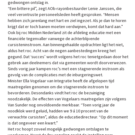
gedwongen ontslag in.
“Een bittere pil”, zegt AOb-rayonbestuurder Lenie Janssen, die
veel verontruste personeelsleden heeft gesproken. “Mensen
hebben zich jarenlang met hart en ziel ingezet. Als je dan te horen
krijgt dat er toch banen moeten verdwijnen, komt dat hard aan.”
Ook bij roc Midden Nederland zit de afdeling educatie met een
financiële tegenvaller vanwege de achterblijvende
cursisteninstroom. Aan binnengehaalde opdrachten ligt het niet,
aldus het roc. Acht van de negen aanbestedingen kreeg het
gegund. Dat ‘succes’ wordt volgens het roc tenietgedaan door het
gebrek aan deelnemers dat via gemeenten wordt doorverwezen.
Sinds vorig jaar kampen roc’s met een stagnerende instroom als
gevolg van de complicaties met de inburgeringswet.
Minister Ella Vogelaar van Integratie heeft de afgelopen tijd
maatregelen genomen om die stagnerende instroom te
bevorderen. Desondanks vindt het roc de bezuiniging
noodzakelijk. De effecten van Vogelaars maatregelen zijn volgens
Van Sunder nog onvoldoende merkbaar. “Toen vorig jaar de
noodklok werd geluid, hadden we 9 á 10 procent van de
verwachte cursisten”, aldus de educatiedirecteur. “Op dit moment
is dat ongeveer een kwart.”
Het roc hoopt zoveel mogelijk gedwongen ontslagen te