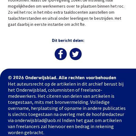
voorkomen. Naast de fpu-regeling zoekt de instelling naar
mogelijkheden om werknemers over te plaatsen binnen het roc.
Zo wil het roc in het mbo extra taaldocenten aanstellen om
taalachterstanden en uitval onder leerlingen te bestrijden. Het
gaat daarbij in eerste instantie om acht fte.
Dit bericht delen:
© 2026 Onderwijsblad. Alle rechten voorbehouden
Het auteursrecht op de artikelen in dit archief berust bij
het Onderwijsblad, columnisten of freelance-
medewerkers. Het citeren van delen van artikelen is
toegestaan, mits met bronvermelding. Volledige
overname, herplaatsing of opname in andere publicaties
is slechts toegestaan na overleg met de hoofdredacteur
via onderwijsblad@aob.nl Indien het gaat om artikelen
van freelancers zal hiervoor een bedrag in rekening
worden gebracht.