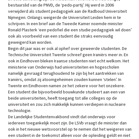
bestuurslid van de PNVD, de ‘pedo-partij’. Hij werd in 2006
verwijderd als student pedagogiek aan de Radboud Universiteit
Nijmegen. Onlangs weigerde de Universiteit Leiden hem in te
schrijven. In een brief aan de Tweede Kamer noemde minister
Ronald Plasterk ‘een pedofiel die een studie pedagogiek wil doen’
ook als voorbeeld van een student die straks eenvoudig
geweigerd kan worden.
Begin dit jaar was er ook al ophef over geweerde studenten. De
Technische Universiteit Twente schreef geen Iraniërs meer in. En
ook in Eindhoven bleken Iraanse studenten niet echt welkom. Het
ministerie van Onderwijs had universiteiten en hogescholen
namelijk gevraagd terughoudend te zijn bij het aantrekken van
Iraniërs, omdat zij atoomgeheimen zouden kunnen ‘stelen’. In
Twente en Eindhoven namen ze het zekere voor het onzekere.
Een student die bijvoorbeeld bouwkunde studeert aan een van
beide universiteiten, heeft toegang tot alle colleges op de
universiteit en zou zich makkelijk kunnen verdiepen in nucleaire
technologie.
De Landelijke Studentenvakbond vindt dat onderwijs voor
iedereen toegankelijk moet zijn. De LSVb vraagt de minister dan
ook in het nieuwe wetsvoorstel op te nemen dat het weigeren van
een student in de toekomst alleen voor de opleiding geldt en niet