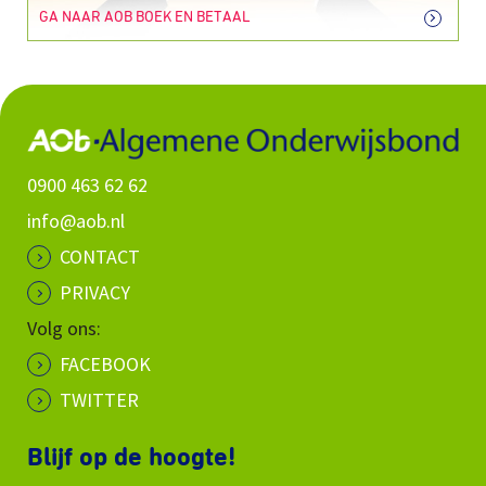
GA NAAR AOB BOEK EN BETAAL
0900 463 62 62
info@aob.nl
CONTACT
PRIVACY
Volg ons:
FACEBOOK
TWITTER
Blijf op de hoogte!