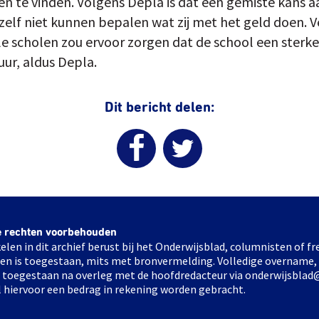
en te vinden. Volgens Depla is dat een gemiste kans 
zelf niet kunnen bepalen wat zij met het geld doen. V
e scholen zou ervoor zorgen dat de school een sterker
uur, aldus Depla.
Dit bericht delen:
e rechten voorbehouden
elen in dit archief berust bij het Onderwijsblad, columnisten of 
elen is toegestaan, mits met bronvermelding. Volledige overname,
ts toegestaan na overleg met de hoofdredacteur via onderwijsblad
l hiervoor een bedrag in rekening worden gebracht.