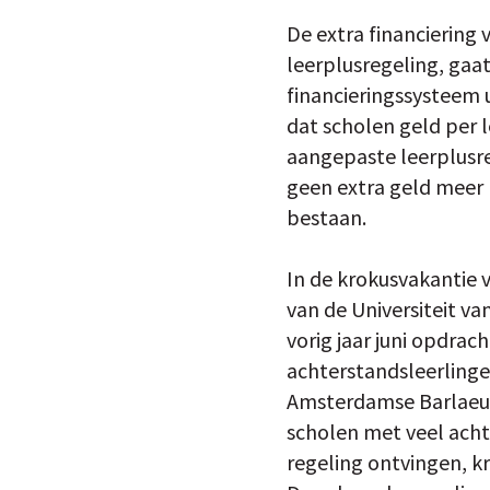
De extra financiering
leerplusregeling, gaat
financieringssysteem u
dat scholen geld per l
aangepaste leerplusr
geen extra geld meer k
bestaan.
In de krokusvakantie 
van de Universiteit va
vorig jaar juni opdra
achterstandsleerlinge
Amsterdamse Barlaeus
scholen met veel acht
regeling ontvingen, k