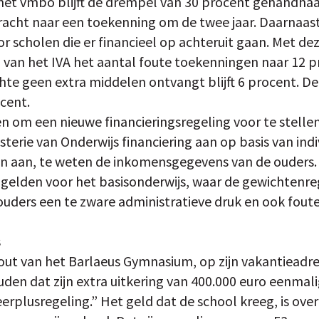
het vmbo blijft de drempel van 30 procent gehandhaaf
bracht naar een toekenning om de twee jaar. Daarnaas
r scholen die er financieel op achteruit gaan. Met de
van het IVA het aantal foute toekenningen naar 12 
hte geen extra middelen ontvangt blijft 6 procent. 
cent.
den om een nieuwe financieringsregeling voor te stelle
sterie van Onderwijs financiering aan op basis van in
n aan, te weten de inkomensgegevens van de ouders. 
elden voor het basisonderwijs, waar de gewichtenreg
ouders een te zware administratieve druk en ook foute
s
ut van het Barlaeus Gymnasium, op zijn vakantieadres 
en dat zijn extra uitkering van 400.000 euro eenmalig 
eerplusregeling.” Het geld dat de school kreeg, is ove