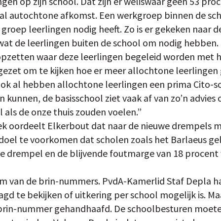
gen op zijn school. Dat zijn er weliswaar geen 53 proce
 al autochtone afkomst. Een werkgroep binnen de sc
groep leerlingen nodig heeft. Zo is er gekeken naar d
wat de leerlingen buiten de school om nodig hebben.
pzetten waar deze leerlingen begeleid worden met h
ingezet om te kijken hoe er meer allochtone leerling
ok al hebben allochtone leerlingen een prima Cito-s
kunnen, de basisschool ziet vaak af van zo’n advies
l als de onze thuis zouden voelen.”
k oordeelt Elkerbout dat naar de nieuwe drempels ma
oel te voorkomen dat scholen zoals het Barlaeus geld
e drempel en de blijvende foutmarge van 18 procent
eem van de brin-nummers. PvdA-Kamerlid Staf Depla ha
agd te bekijken of uitkering per school mogelijk is. Ma
per brin-nummer gehandhaafd. De schoolbesturen moe