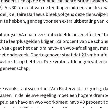
 baseert zich op de definitie van achterstandswijken 
S). Als 30 procent van de leerlingen uit een van deze w
delijk elitaire Barlaeus bleek volgens deze zienswijze
n te hebben, genoeg voor een extra uitbetaling van k
ilburgse IVA naar deze ‘onbedoelde neveneffecten’ too
chte leerplusgelden krijgen: 33 procent van de schole
p. Vaak gaat het dan om havo- en vwo-afdelingen, ma
 het onderzoek. Daartegenover staat dat 21 vmbo-afd
ar wel recht op hebben. Deze vmbo-afdelingen vallen
engemeenschap.
 is ook staatssecretaris Van Bijsterveldt te gortig, da
passen. In de nieuwe regeling moet een hogere drem
 geld aan havo en vwo voorkomen: havo 40 procent ac