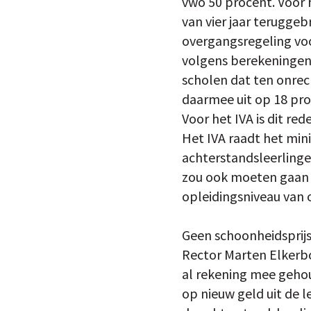
vwo 50 procent. Voor 
van vier jaar terugge
overgangsregeling voo
volgens berekeningen 
scholen dat ten onrec
daarmee uit op 18 pro
Voor het IVA is dit re
Het IVA raadt het mini
achterstandsleerlinge
zou ook moeten gaan g
opleidingsniveau van 
Geen schoonheidsprij
Rector Marten Elkerbo
al rekening mee gehoud
op nieuw geld uit de l