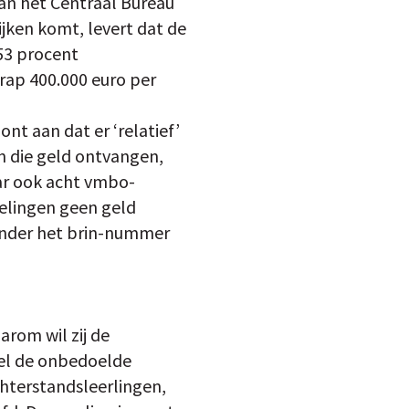
van het Centraal Bureau
ijken komt, levert dat de
 53 procent
rap 400.000 euro per
nt aan dat er ‘relatief’
n die geld ontvangen,
ar ook acht vmbo-
elingen geen geld
 onder het brin-nummer
arom wil zij de
pel de onbedoelde
hterstandsleerlingen,