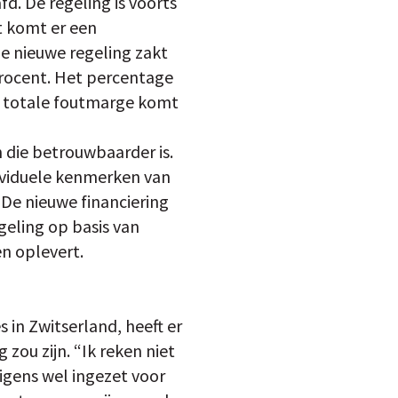
d. De regeling is voorts
t komt er een
ze nieuwe regeling zakt
procent. Het percentage
De totale foutmarge komt
n die betrouwbaarder is.
dividuele kenmerken van
De nieuwe financiering
eling op basis van
n oplevert.
in Zwitserland, heeft er
zou zijn. “Ik reken niet
rigens wel ingezet voor