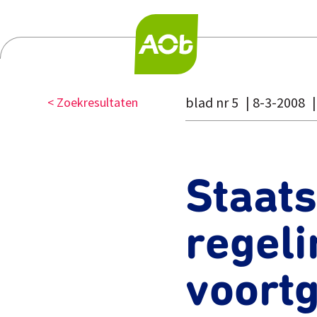
blad nr 5
8-3-2008
< Zoekresultaten
Staats
regeli
voortg