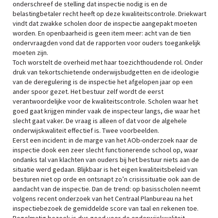
onderschreef de stelling dat inspectie nodig is en de
belastingbetaler recht heeft op deze kwaliteitscontrole. Driekwart
vindt dat zwakke scholen door de inspectie aangepakt moeten
worden. En openbaarheid is geen item meer: acht van de tien
ondervraagden vond dat de rapporten voor ouders toegankelijk
moeten zijn.
Toch worstelt de overheid met haar toezichthoudende rol. Onder
druk van tekortschietende onderwijsbudgetten en de ideologie
van de deregulering is de inspectie het afgelopen jaar op een
ander spoor gezet. Het bestuur zelf wordt de eerst
verantwoordelijke voor de kwaliteitscontrole. Scholen waar het
goed gaat krijgen minder vaak de inspecteur langs, die waar het
slecht gaat vaker. De vraag is alleen of dat voor de algehele
onderwijskwaliteit effectief is. Twee voorbeelden.
Eerst een incident: in de marge van het AOb-onderzoek naar de
inspectie dook een zeer slecht functionerende school op, waar
ondanks tal van klachten van ouders bij het bestuur niets aan de
situatie werd gedaan. Blijkbaar is het eigen kwaliteitsbeleid van
besturen niet op orde en ontsnapt zo’n crisissituatie ook aan de
aandacht van de inspectie. Dan de trend: op basisscholen neemt
volgens recent onderzoek van het Centraal Planbureau na het
inspectiebezoek de gemiddelde score van taal en rekenen toe.