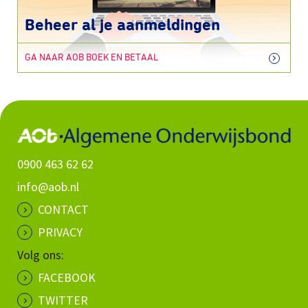
Beheer al je aanmeldingen
GA NAAR AOB BOEK EN BETAAL
0900 463 62 62
info@aob.nl
CONTACT
PRIVACY
Volg ons:
FACEBOOK
TWITTER