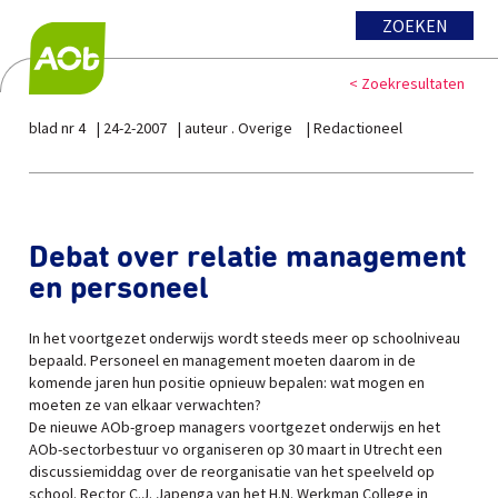
ZOEKEN
< Zoekresultaten
blad nr 4
24-2-2007
auteur . Overige
Redactioneel
Debat over relatie management
en personeel
In het voortgezet onderwijs wordt steeds meer op schoolniveau
bepaald. Personeel en management moeten daarom in de
komende jaren hun positie opnieuw bepalen: wat mogen en
moeten ze van elkaar verwachten?
De nieuwe AOb-groep managers voortgezet onderwijs en het
AOb-sectorbestuur vo organiseren op 30 maart in Utrecht een
discussiemiddag over de reorganisatie van het speelveld op
school. Rector C.J. Japenga van het H.N. Werkman College in