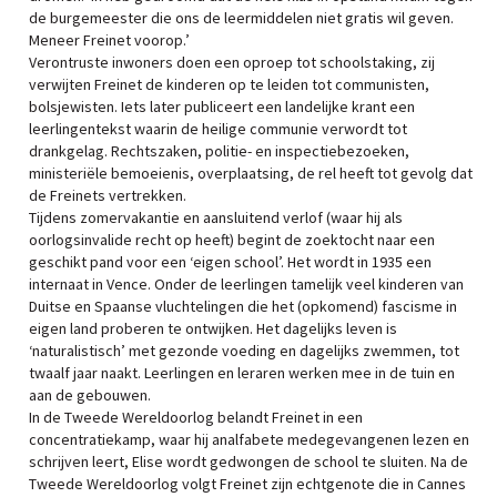
de burgemeester die ons de leermiddelen niet gratis wil geven.
Meneer Freinet voorop.’
Verontruste inwoners doen een oproep tot schoolstaking, zij
verwijten Freinet de kinderen op te leiden tot communisten,
bolsjewisten. Iets later publiceert een landelijke krant een
leerlingentekst waarin de heilige communie verwordt tot
drankgelag. Rechtszaken, politie- en inspectiebezoeken,
ministeriële bemoeienis, overplaatsing, de rel heeft tot gevolg dat
de Freinets vertrekken.
Tijdens zomervakantie en aansluitend verlof (waar hij als
oorlogsinvalide recht op heeft) begint de zoektocht naar een
geschikt pand voor een ‘eigen school’. Het wordt in 1935 een
internaat in Vence. Onder de leerlingen tamelijk veel kinderen van
Duitse en Spaanse vluchtelingen die het (opkomend) fascisme in
eigen land proberen te ontwijken. Het dagelijks leven is
‘naturalistisch’ met gezonde voeding en dagelijks zwemmen, tot
twaalf jaar naakt. Leerlingen en leraren werken mee in de tuin en
aan de gebouwen.
In de Tweede Wereldoorlog belandt Freinet in een
concentratiekamp, waar hij analfabete medegevangenen lezen en
schrijven leert, Elise wordt gedwongen de school te sluiten. Na de
Tweede Wereldoorlog volgt Freinet zijn echtgenote die in Cannes