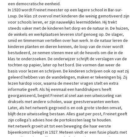
een democratische eenheid.
In 1920 wordt Freinet meester op een lagere school in Bar-sur-
Loup. De klas zit overvol met kinderen die weinig gemotiveerd zijn
voor schools leren, er zijn nauwelijks leermiddelen. Hij trekt
steeds vaker met de kinderen het dorp en de natuur in. De huizen,
de winkels en werkplaatsen leveren stof genoeg op. De slager,
smid en timmerman vertellen over hun werk. In de natuur leren de
kinderen planten en dieren kennen, de loop van de rivier wordt
bestudeerd, ze nemen stenen mee uit de heuvels om die in de
klas te onderzoeken. De onderwijzer schrijft de verslagen van de
tochten op papier, later op het bord. Die vormen dan weer de
basis voor lezen en schrijven. De kinderen schrijven ook op wat zij
geleerd hebben van de wandelingen, maken er tekeningen bij. Zij
lezen hardop voor, waarna de meester vragen stelt en extra
informatie geeft. Als hij eenmaal een handdrukpers heeft
georganiseerd, begint Freinet al snel aan een uitwisseling van
druksels met andere scholen, waar geestverwanten werken.
Later, als het netwerk gegroeid is en ook grote steden omvat,
blijft deze uitwisseling bestaan. Alles gaat per post, Freinet geeft
zijn collega’s advies hoe de portokosten laag te houden.
Het netwerk groeit uit tot een beweging die haar eerste
bijeenkomst belegt in 1927. Meteen vindt er een fusie plaats met