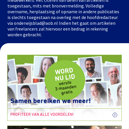
medewerkers. Het citeren van delen van artikelen is
toegestaan, mits met bronvermelding. Volledige
overname, herplaatsing of opname in andere publicaties
is slechts toegestaan na overleg met de hoofdredacteur
via onderwijsblad@aob.nl Indien het gaat om artikelen
van freelancers zal hiervoor een bedrag in rekening
worden gebracht.
Samen bereiken we meer!
PROFITEER VAN ALLE VOORDELEN!