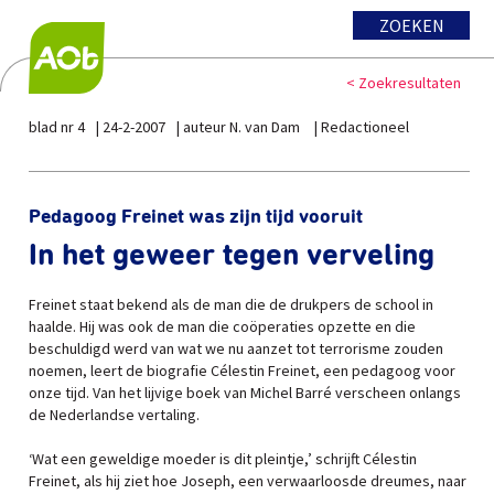
ZOEKEN
< Zoekresultaten
blad nr 4
24-2-2007
auteur N. van Dam
Redactioneel
Pedagoog Freinet was zijn tijd vooruit
In het geweer tegen verveling
Freinet staat bekend als de man die de drukpers de school in
haalde. Hij was ook de man die coöperaties opzette en die
beschuldigd werd van wat we nu aanzet tot terrorisme zouden
noemen, leert de biografie Célestin Freinet, een pedagoog voor
onze tijd. Van het lijvige boek van Michel Barré verscheen onlangs
de Nederlandse vertaling.
‘Wat een geweldige moeder is dit pleintje,’ schrijft Célestin
Freinet, als hij ziet hoe Joseph, een verwaarloosde dreumes, naar