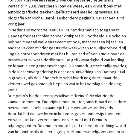
Tot voor kort waren Freinets werken niet in het Nederlands
vertaald. In 2001 verscheen Tony de Wees, een kinderboek met
autobiografische trekken, geïllustreerd met houtgravures. De
biografie van Michel Barré, zeshonderd pagina’s, verscheen eind
vorig jaar.
In Nederland wordt de leer van Freinet dogmatisch toegepast.
Genoeg freinetscholen zonder drukpers bijvoorbeeld. De scholen
hebben meestal wel een rekenmethode, maar passen bij taal en
andere vakken minder gestuurde werkwijzen toe. Bijvoorbeeld bij
Engels corresponderen met het buitenland of een studie over de
brandweer bij wereldoriëntatie. De gelijkwaardigheid van leerling
en leraar is een gemeenschappelijk kenmerk, gezamenlijk overleg
in de klassenvergadering is daar een uitwerking van. Dat begint al
in groep 1, als de juf het echte schrijfwerk nog doet, maar de
kleuters wel gezamenlijk bepalen wat in het verslag van de dag
komt.
Drie pabo’s bieden een specialisatie ‘freinet’. Nicolai ziet de
kansen toenemen. Enerzijds omdat printer, smartboard en andere
nieuwe media behulpzaam zijn bij de werkwijze. Anderzijds
doordat het nieuwe leren in het voortgezet onderwijs toeneemt
en vaak sterke overeenkomsten vertoont met Freinets
uitgangspunten. Bovendien hoopt hij dat de leer de redding wordt
van het vmbo: als de leerlingen proefondervindelijk verkennen in