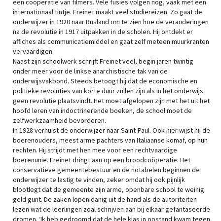
een coöperatie van filmers. Vele fusies volgen nog, vaak met een
internationaal tintje. Freinet maakt veel studiereizen. Zo gaat de
onderwijzer in 1920 naar Rusland om te zien hoe de veranderingen
na de revolutie in 1917 uitpakken in de scholen. Hij ontdekt er
affiches als communicatiemiddel en gaat zelf meteen muurkranten
vervaardigen.
Naast zijn schoolwerk schrijft Freinet veel, begin jaren twintig
onder meer voor de linkse anarchistische tak van de
onderwijsvakbond. Steeds betoogt hij dat de economische en
politieke revoluties van korte duur zullen zijn als in het onderwijs
geen revolutie plaatsvindt. Het moet afgelopen zijn met het uit het
hoofd leren van indoctrinerende boeken, de school moet de
zelfwerkzaamheid bevorderen.
In 1928 verhuist de onderwijzer naar Saint-Paul. Ook hier wijst hij de
boerenouders, meest arme pachters van Italiaanse komaf, op hun
rechten. Hij strijdt met hen mee voor een rechtvaardige
boerenunie. Freinet dringt aan op een broodcoöperatie. Het
conservatieve gemeentebestuur en de notabelen beginnen de
onderwijzer te lastig te vinden, zeker omdat hij ook pijnlijk
blootlegt dat de gemeente zijn arme, openbare school te weinig
geld gunt. De zaken lopen danig uit de hand als de autoriteiten
lezen wat de leerlingen zoal schrijven aan bij elkaar gefantaseerde
dromen. ‘Ik heb gedroomd dat de hele klas in opstand kwam tegen