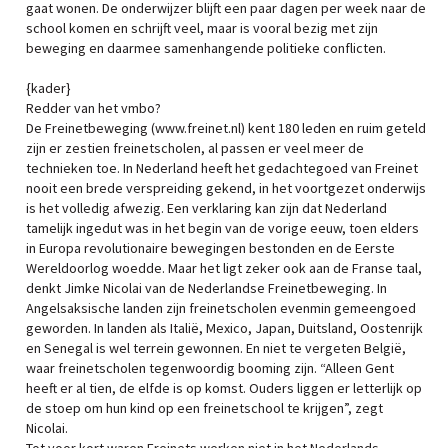
gaat wonen. De onderwijzer blijft een paar dagen per week naar de
school komen en schrijft veel, maar is vooral bezig met zijn
beweging en daarmee samenhangende politieke conflicten.
{kader}
Redder van het vmbo?
De Freinetbeweging (www.freinet.nl) kent 180 leden en ruim geteld
zijn er zestien freinetscholen, al passen er veel meer de
technieken toe. In Nederland heeft het gedachtegoed van Freinet
nooit een brede verspreiding gekend, in het voortgezet onderwijs
is het volledig afwezig. Een verklaring kan zijn dat Nederland
tamelijk ingedut was in het begin van de vorige eeuw, toen elders
in Europa revolutionaire bewegingen bestonden en de Eerste
Wereldoorlog woedde. Maar het ligt zeker ook aan de Franse taal,
denkt Jimke Nicolai van de Nederlandse Freinetbeweging. In
Angelsaksische landen zijn freinetscholen evenmin gemeengoed
geworden. In landen als Italië, Mexico, Japan, Duitsland, Oostenrijk
en Senegal is wel terrein gewonnen. En niet te vergeten België,
waar freinetscholen tegenwoordig booming zijn. “Alleen Gent
heeft er al tien, de elfde is op komst. Ouders liggen er letterlijk op
de stoep om hun kind op een freinetschool te krijgen”, zegt
Nicolai.