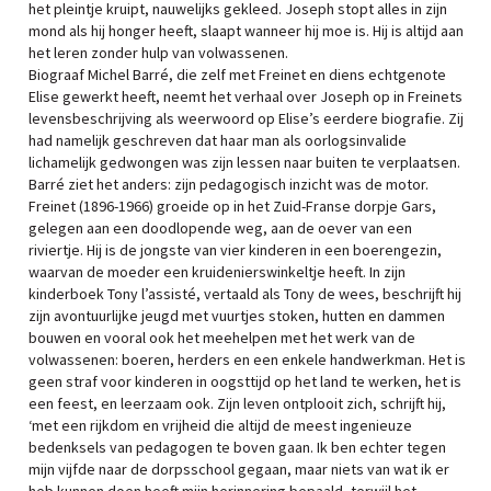
het pleintje kruipt, nauwelijks gekleed. Joseph stopt alles in zijn
mond als hij honger heeft, slaapt wanneer hij moe is. Hij is altijd aan
het leren zonder hulp van volwassenen.
Biograaf Michel Barré, die zelf met Freinet en diens echtgenote
Elise gewerkt heeft, neemt het verhaal over Joseph op in Freinets
levensbeschrijving als weerwoord op Elise’s eerdere biografie. Zij
had namelijk geschreven dat haar man als oorlogsinvalide
lichamelijk gedwongen was zijn lessen naar buiten te verplaatsen.
Barré ziet het anders: zijn pedagogisch inzicht was de motor.
Freinet (1896-1966) groeide op in het Zuid-Franse dorpje Gars,
gelegen aan een doodlopende weg, aan de oever van een
riviertje. Hij is de jongste van vier kinderen in een boerengezin,
waarvan de moeder een kruidenierswinkeltje heeft. In zijn
kinderboek Tony l’assisté, vertaald als Tony de wees, beschrijft hij
zijn avontuurlijke jeugd met vuurtjes stoken, hutten en dammen
bouwen en vooral ook het meehelpen met het werk van de
volwassenen: boeren, herders en een enkele handwerkman. Het is
geen straf voor kinderen in oogsttijd op het land te werken, het is
een feest, en leerzaam ook. Zijn leven ontplooit zich, schrijft hij,
‘met een rijkdom en vrijheid die altijd de meest ingenieuze
bedenksels van pedagogen te boven gaan. Ik ben echter tegen
mijn vijfde naar de dorpsschool gegaan, maar niets van wat ik er