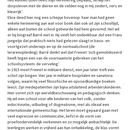
heb kunnen doen heeft mijn herinnering bepaald, terwijl het
dorpsleven met de dieren en de velden nog in mij zindert, vers en
kleurrijk’.
Elise deed hier nog een schepje bovenop: haar man had geen
enkele herinnering aan wat voor boek dan ook uit zijn schooltijd,
alleen wat buiten de school gebeurde had hem gevormd. Het wil
er bij biograaf Barré niet in. Hij vindt het ondenkbaar dat een Frans
jongetje dat praktisch niets had gelezen slaagt in basis- en
voortgezet onderwijs en op de normaalschool (de
lerarenopleiding). Barré denkt wel dat Freinet ‘zich gemobiliseerd
heeft tegen een van de voornaamste gebreken van het
schoolsysteem: de verveling’.
In 1915 moet Freinet in militaire dienst, een jaar later treft een
schot zijn longen. Vier jaar in militaire hospitalen en sanatoria
volgen, waarin hij veel filosofische en opvoedkundige boeken
leest. Zijn medepatiënten zijn bijna uitsluitend arbeiderskinderen.
Hier vormt zich zijn wereldbeschouwing en pedagogisch denken.
Hij wil een school voor alle kinderen van het volk, zonder
indoctrinatie, uitbuiting of dogmatisme, met als ideaal een
internationale gemeenschap. Het leren moet gepaard gaan met
veel expressie en communicatie, liefst in de vorm van
proefondervindelijk verkennen en zo mogelijk ambachtelijk. De
leerlingen werken in vrijheid aan hun ontwikkeling, de klas vormt