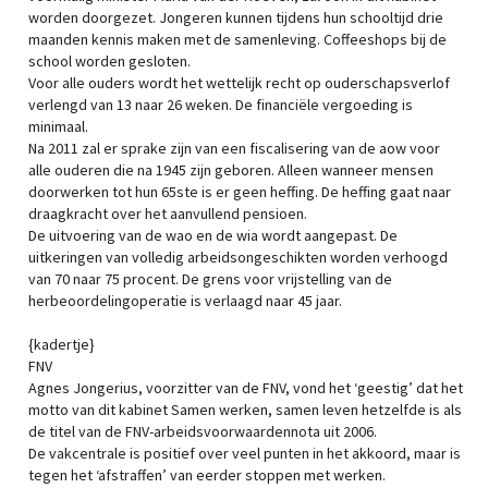
worden doorgezet. Jongeren kunnen tijdens hun schooltijd drie
maanden kennis maken met de samenleving. Coffeeshops bij de
school worden gesloten.
Voor alle ouders wordt het wettelijk recht op ouderschapsverlof
verlengd van 13 naar 26 weken. De financiële vergoeding is
minimaal.
Na 2011 zal er sprake zijn van een fiscalisering van de aow voor
alle ouderen die na 1945 zijn geboren. Alleen wanneer mensen
doorwerken tot hun 65ste is er geen heffing. De heffing gaat naar
draagkracht over het aanvullend pensioen.
De uitvoering van de wao en de wia wordt aangepast. De
uitkeringen van volledig arbeidsongeschikten worden verhoogd
van 70 naar 75 procent. De grens voor vrijstelling van de
herbeoordelingoperatie is verlaagd naar 45 jaar.
{kadertje}
FNV
Agnes Jongerius, voorzitter van de FNV, vond het ‘geestig’ dat het
motto van dit kabinet Samen werken, samen leven hetzelfde is als
de titel van de FNV-arbeidsvoorwaardennota uit 2006.
De vakcentrale is positief over veel punten in het akkoord, maar is
tegen het ‘afstraffen’ van eerder stoppen met werken.