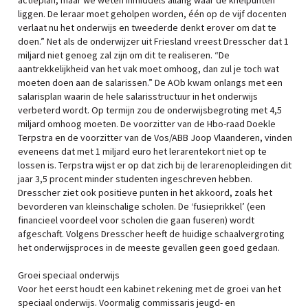
actieplan, maar we weten inmiddels allang waar de knelpunten
liggen. De leraar moet geholpen worden, één op de vijf docenten
verlaat nu het onderwijs en tweederde denkt erover om dat te
doen.” Net als de onderwijzer uit Friesland vreest Dresscher dat 1
miljard niet genoeg zal zijn om dit te realiseren. “De
aantrekkelijkheid van het vak moet omhoog, dan zul je toch wat
moeten doen aan de salarissen.” De AOb kwam onlangs met een
salarisplan waarin de hele salarisstructuur in het onderwijs
verbeterd wordt. Op termijn zou de onderwijsbegroting met 4,5
miljard omhoog moeten. De voorzitter van de Hbo-raad Doekle
Terpstra en de voorzitter van de Vos/ABB Joop Vlaanderen, vinden
eveneens dat met 1 miljard euro het lerarentekort niet op te
lossen is. Terpstra wijst er op dat zich bij de lerarenopleidingen dit
jaar 3,5 procent minder studenten ingeschreven hebben.
Dresscher ziet ook positieve punten in het akkoord, zoals het
bevorderen van kleinschalige scholen. De ‘fusieprikkel’ (een
financieel voordeel voor scholen die gaan fuseren) wordt
afgeschaft. Volgens Dresscher heeft de huidige schaalvergroting
het onderwijsproces in de meeste gevallen geen goed gedaan.
Groei speciaal onderwijs
Voor het eerst houdt een kabinet rekening met de groei van het
speciaal onderwijs. Voormalig commissaris jeugd- en