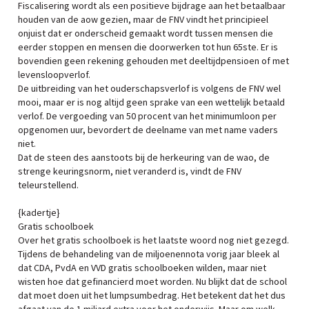
Fiscalisering wordt als een positieve bijdrage aan het betaalbaar
houden van de aow gezien, maar de FNV vindt het principieel
onjuist dat er onderscheid gemaakt wordt tussen mensen die
eerder stoppen en mensen die doorwerken tot hun 65ste. Er is
bovendien geen rekening gehouden met deeltijdpensioen of met
levensloopverlof.
De uitbreiding van het ouderschapsverlof is volgens de FNV wel
mooi, maar er is nog altijd geen sprake van een wettelijk betaald
verlof. De vergoeding van 50 procent van het minimumloon per
opgenomen uur, bevordert de deelname van met name vaders
niet.
Dat de steen des aanstoots bij de herkeuring van de wao, de
strenge keuringsnorm, niet veranderd is, vindt de FNV
teleurstellend.
{kadertje}
Gratis schoolboek
Over het gratis schoolboek is het laatste woord nog niet gezegd.
Tijdens de behandeling van de miljoenennota vorig jaar bleek al
dat CDA, PvdA en VVD gratis schoolboeken wilden, maar niet
wisten hoe dat gefinancierd moet worden. Nu blijkt dat de school
dat moet doen uit het lumpsumbedrag. Het betekent dat het dus