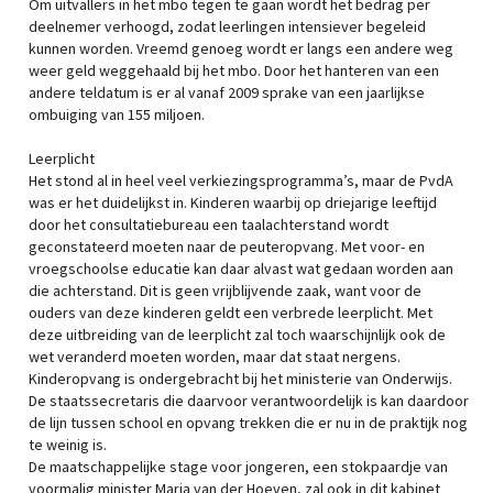
Om uitvallers in het mbo tegen te gaan wordt het bedrag per
deelnemer verhoogd, zodat leerlingen intensiever begeleid
kunnen worden. Vreemd genoeg wordt er langs een andere weg
weer geld weggehaald bij het mbo. Door het hanteren van een
andere teldatum is er al vanaf 2009 sprake van een jaarlijkse
ombuiging van 155 miljoen.
Leerplicht
Het stond al in heel veel verkiezingsprogramma’s, maar de PvdA
was er het duidelijkst in. Kinderen waarbij op driejarige leeftijd
door het consultatiebureau een taalachterstand wordt
geconstateerd moeten naar de peuteropvang. Met voor- en
vroegschoolse educatie kan daar alvast wat gedaan worden aan
die achterstand. Dit is geen vrijblijvende zaak, want voor de
ouders van deze kinderen geldt een verbrede leerplicht. Met
deze uitbreiding van de leerplicht zal toch waarschijnlijk ook de
wet veranderd moeten worden, maar dat staat nergens.
Kinderopvang is ondergebracht bij het ministerie van Onderwijs.
De staatssecretaris die daarvoor verantwoordelijk is kan daardoor
de lijn tussen school en opvang trekken die er nu in de praktijk nog
te weinig is.
De maatschappelijke stage voor jongeren, een stokpaardje van
voormalig minister Maria van der Hoeven, zal ook in dit kabinet