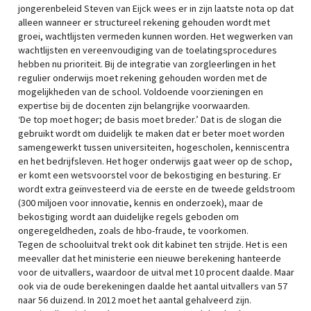
jongerenbeleid Steven van Eijck wees er in zijn laatste nota op dat
alleen wanneer er structureel rekening gehouden wordt met
groei, wachtlijsten vermeden kunnen worden. Het wegwerken van
wachtlijsten en vereenvoudiging van de toelatingsprocedures
hebben nu prioriteit. Bij de integratie van zorgleerlingen in het
regulier onderwijs moet rekening gehouden worden met de
mogelijkheden van de school. Voldoende voorzieningen en
expertise bij de docenten zijn belangrijke voorwaarden.
‘De top moet hoger; de basis moet breder.’ Dat is de slogan die
gebruikt wordt om duidelijk te maken dat er beter moet worden
samengewerkt tussen universiteiten, hogescholen, kenniscentra
en het bedrijfsleven. Het hoger onderwijs gaat weer op de schop,
er komt een wetsvoorstel voor de bekostiging en besturing. Er
wordt extra geïnvesteerd via de eerste en de tweede geldstroom
(300 miljoen voor innovatie, kennis en onderzoek), maar de
bekostiging wordt aan duidelijke regels geboden om
ongeregeldheden, zoals de hbo-fraude, te voorkomen.
Tegen de schooluitval trekt ook dit kabinet ten strijde. Het is een
meevaller dat het ministerie een nieuwe berekening hanteerde
voor de uitvallers, waardoor de uitval met 10 procent daalde. Maar
ook via de oude berekeningen daalde het aantal uitvallers van 57
naar 56 duizend. In 2012 moet het aantal gehalveerd zijn.