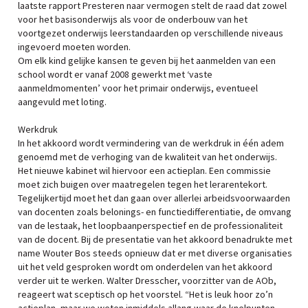
laatste rapport Presteren naar vermogen stelt de raad dat zowel
voor het basisonderwijs als voor de onderbouw van het
voortgezet onderwijs leerstandaarden op verschillende niveaus
ingevoerd moeten worden.
Om elk kind gelijke kansen te geven bij het aanmelden van een
school wordt er vanaf 2008 gewerkt met ‘vaste
aanmeldmomenten’ voor het primair onderwijs, eventueel
aangevuld met loting.
Werkdruk
In het akkoord wordt vermindering van de werkdruk in één adem
genoemd met de verhoging van de kwaliteit van het onderwijs.
Het nieuwe kabinet wil hiervoor een actieplan. Een commissie
moet zich buigen over maatregelen tegen het lerarentekort.
Tegelijkertijd moet het dan gaan over allerlei arbeidsvoorwaarden
van docenten zoals belonings- en functiedifferentiatie, de omvang
van de lestaak, het loopbaanperspectief en de professionaliteit
van de docent. Bij de presentatie van het akkoord benadrukte met
name Wouter Bos steeds opnieuw dat er met diverse organisaties
uit het veld gesproken wordt om onderdelen van het akkoord
verder uit te werken. Walter Dresscher, voorzitter van de AOb,
reageert wat sceptisch op het voorstel. “Het is leuk hoor zo’n