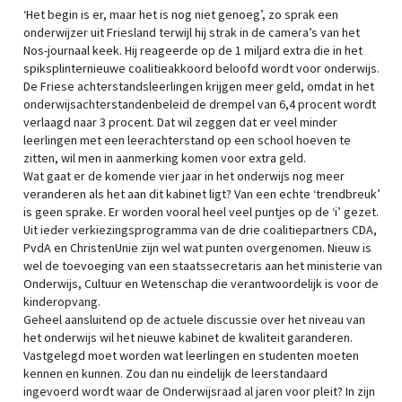
‘Het begin is er, maar het is nog niet genoeg’, zo sprak een
onderwijzer uit Friesland terwijl hij strak in de camera’s van het
Nos-journaal keek. Hij reageerde op de 1 miljard extra die in het
spiksplinternieuwe coalitieakkoord beloofd wordt voor onderwijs.
De Friese achterstandsleerlingen krijgen meer geld, omdat in het
onderwijsachterstandenbeleid de drempel van 6,4 procent wordt
verlaagd naar 3 procent. Dat wil zeggen dat er veel minder
leerlingen met een leerachterstand op een school hoeven te
zitten, wil men in aanmerking komen voor extra geld.
Wat gaat er de komende vier jaar in het onderwijs nog meer
veranderen als het aan dit kabinet ligt? Van een echte ‘trendbreuk’
is geen sprake. Er worden vooral heel veel puntjes op de ‘i’ gezet.
Uit ieder verkiezingsprogramma van de drie coalitiepartners CDA,
PvdA en ChristenUnie zijn wel wat punten overgenomen. Nieuw is
wel de toevoeging van een staatssecretaris aan het ministerie van
Onderwijs, Cultuur en Wetenschap die verantwoordelijk is voor de
kinderopvang.
Geheel aansluitend op de actuele discussie over het niveau van
het onderwijs wil het nieuwe kabinet de kwaliteit garanderen.
Vastgelegd moet worden wat leerlingen en studenten moeten
kennen en kunnen. Zou dan nu eindelijk de leerstandaard
ingevoerd wordt waar de Onderwijsraad al jaren voor pleit? In zijn