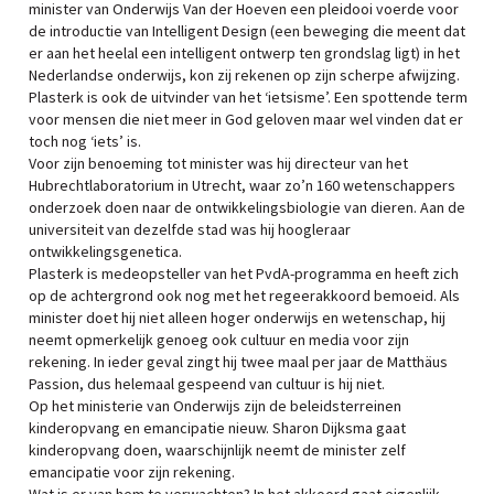
minister van Onderwijs Van der Hoeven een pleidooi voerde voor
de introductie van Intelligent Design (een beweging die meent dat
er aan het heelal een intelligent ontwerp ten grondslag ligt) in het
Nederlandse onderwijs, kon zij rekenen op zijn scherpe afwijzing.
Plasterk is ook de uitvinder van het ‘ietsisme’. Een spottende term
voor mensen die niet meer in God geloven maar wel vinden dat er
toch nog ‘iets’ is.
Voor zijn benoeming tot minister was hij directeur van het
Hubrechtlaboratorium in Utrecht, waar zo’n 160 wetenschappers
onderzoek doen naar de ontwikkelingsbiologie van dieren. Aan de
universiteit van dezelfde stad was hij hoogleraar
ontwikkelingsgenetica.
Plasterk is medeopsteller van het PvdA-programma en heeft zich
op de achtergrond ook nog met het regeerakkoord bemoeid. Als
minister doet hij niet alleen hoger onderwijs en wetenschap, hij
neemt opmerkelijk genoeg ook cultuur en media voor zijn
rekening. In ieder geval zingt hij twee maal per jaar de Matthäus
Passion, dus helemaal gespeend van cultuur is hij niet.
Op het ministerie van Onderwijs zijn de beleidsterreinen
kinderopvang en emancipatie nieuw. Sharon Dijksma gaat
kinderopvang doen, waarschijnlijk neemt de minister zelf
emancipatie voor zijn rekening.