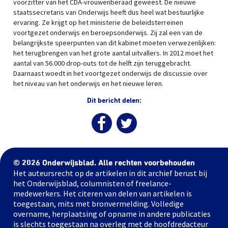
voorzitter van het CDA-vrouwenberaad geweest. De nieuwe
staatssecretaris van Onderwijs heeft dus heel wat bestuurlijke
ervaring. Ze krijgt op het ministerie de beleidsterreinen
voortgezet onderwijs en beroepsonderwijs. Zij zal een van de
belangrijkste speerpunten van dit kabinet moeten verwezenlijken:
het terugbrengen van het grote aantal uitvallers. In 2012 moet het
aantal van 56.000 drop-outs tot de helft zijn teruggebracht.
Daarnaast woedt in het voortgezet onderwijs de discussie over
het niveau van het onderwijs en het nieuwe leren.
Dit bericht delen:
© 2026 Onderwijsblad. Alle rechten voorbehouden
Het auteursrecht op de artikelen in dit archief berust bij
het Onderwijsblad, columnisten of freelance-
medewerkers. Het citeren van delen van artikelen is
toegestaan, mits met bronvermelding. Volledige
overname, herplaatsing of opname in andere publicaties
is slechts toegestaan na overleg met de hoofdredacteur