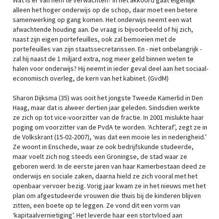
Wat is er van hem te verwachten? In het akkoord gaat eigenlijk
alleen het hoger onderwijs op de schop, daar moet een betere
samenwerking op gang komen. Het onderwijs neemt een wat
afwachtende houding aan. De vraag is bijvoorbeeld of hij zich,
naast zijn eigen portefeuilles, ook zal bemoeien met de
portefeuilles van zijn staatssecretarissen. En - niet onbelangrijk -
zal hij naast de 1 miljard extra, nog meer geld binnen weten te
halen voor onderwijs? Hij neemt in ieder geval deel aan het sociaal-
economisch overleg, de kern van het kabinet. (GvdM)
Sharon Dijksma (35) was ooit het jongste Tweede Kamerlid in Den
Haag, maar dat is alweer dertien jaar geleden. Sindsdien werkte
ze zich op tot vice-voorzitter van de fractie. In 2001 mislukte haar
poging om voorzitter van de PvdA te worden. ‘Achteraf’, zegt ze in
de Volkskrant (15-02-2007), ‘was dat een mooie les in nederigheid.’
Ze woont in Enschede, waar ze ook bedrijfskunde studeerde,
maar voelt zich nog steeds een Groningse, de stad waar ze
geboren werd. In de eerste jaren van haar Kamerbestaan deed ze
onderwijs en sociale zaken, daarna hield ze zich vooral met het
openbaar vervoer bezig. Vorig jaar kwam ze in het nieuws met het
plan om afgestudeerde vrouwen die thuis bij de kinderen blijven
zitten, een boete op te leggen. Ze vond dit een vorm van
‘kapitaalvernietiging’. Het leverde haar een stortvloed aan