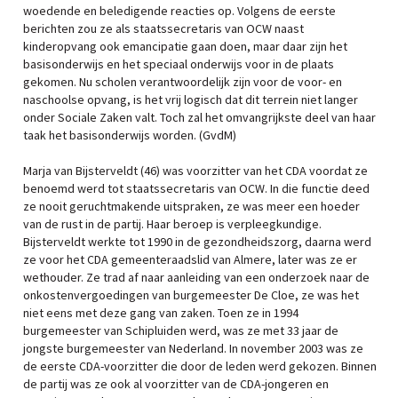
woedende en beledigende reacties op. Volgens de eerste
berichten zou ze als staatssecretaris van OCW naast
kinderopvang ook emancipatie gaan doen, maar daar zijn het
basisonderwijs en het speciaal onderwijs voor in de plaats
gekomen. Nu scholen verantwoordelijk zijn voor de voor- en
naschoolse opvang, is het vrij logisch dat dit terrein niet langer
onder Sociale Zaken valt. Toch zal het omvangrijkste deel van haar
taak het basisonderwijs worden. (GvdM)
Marja van Bijsterveldt (46) was voorzitter van het CDA voordat ze
benoemd werd tot staatssecretaris van OCW. In die functie deed
ze nooit geruchtmakende uitspraken, ze was meer een hoeder
van de rust in de partij. Haar beroep is verpleegkundige.
Bijsterveldt werkte tot 1990 in de gezondheidszorg, daarna werd
ze voor het CDA gemeenteraadslid van Almere, later was ze er
wethouder. Ze trad af naar aanleiding van een onderzoek naar de
onkostenvergoedingen van burgemeester De Cloe, ze was het
niet eens met deze gang van zaken. Toen ze in 1994
burgemeester van Schipluiden werd, was ze met 33 jaar de
jongste burgemeester van Nederland. In november 2003 was ze
de eerste CDA-voorzitter die door de leden werd gekozen. Binnen
de partij was ze ook al voorzitter van de CDA-jongeren en