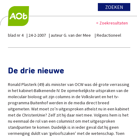
ZOEKEN
< Zoekresultaten
blad nr 4
24-2-2007
auteur G. van der Mee
Redactioneel
De drie nieuwe
Ronald Plasterk (49) als minister van OCW was dé grote verrassing
in het kabinet-Balkenende IV. De opmerkelijkste uitspraken van de
moleculair bioloog uit zijn columns in de Volkskrant en het tv-
programma Buitenhof werden in de media direct breed
uitgemeten. Wat moet zo’n uitgesproken atheïst nu in een kabinet
met de ChristenUnie? Zelf zit hij daar niet mee. Volgens hem is het
nu eenmaal de rol van een columnist om met uitgesproken
standpunten te komen. Duidelijk is in ieder geval dat hij geen
vermenging duldt van ‘geloofszaken’ met de wetenschap. Toen