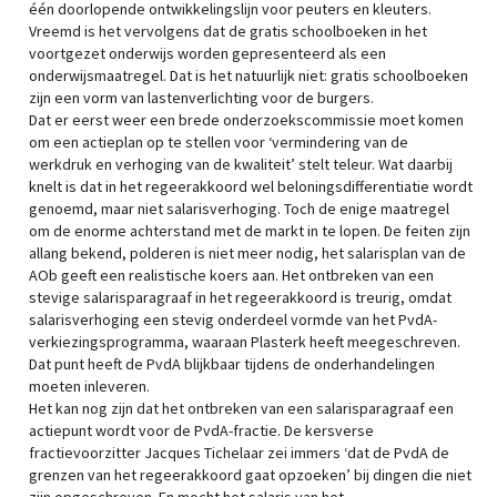
één doorlopende ontwikkelingslijn voor peuters en kleuters.
Vreemd is het vervolgens dat de gratis schoolboeken in het
voortgezet onderwijs worden gepresenteerd als een
onderwijsmaatregel. Dat is het natuurlijk niet: gratis schoolboeken
zijn een vorm van lastenverlichting voor de burgers.
Dat er eerst weer een brede onderzoekscommissie moet komen
om een actieplan op te stellen voor ‘vermindering van de
werkdruk en verhoging van de kwaliteit’ stelt teleur. Wat daarbij
knelt is dat in het regeerakkoord wel beloningsdifferentiatie wordt
genoemd, maar niet salarisverhoging. Toch de enige maatregel
om de enorme achterstand met de markt in te lopen. De feiten zijn
allang bekend, polderen is niet meer nodig, het salarisplan van de
AOb geeft een realistische koers aan. Het ontbreken van een
stevige salarisparagraaf in het regeerakkoord is treurig, omdat
salarisverhoging een stevig onderdeel vormde van het PvdA-
verkiezingsprogramma, waaraan Plasterk heeft meegeschreven.
Dat punt heeft de PvdA blijkbaar tijdens de onderhandelingen
moeten inleveren.
Het kan nog zijn dat het ontbreken van een salarisparagraaf een
actiepunt wordt voor de PvdA-fractie. De kersverse
fractievoorzitter Jacques Tichelaar zei immers ‘dat de PvdA de
grenzen van het regeerakkoord gaat opzoeken’ bij dingen die niet